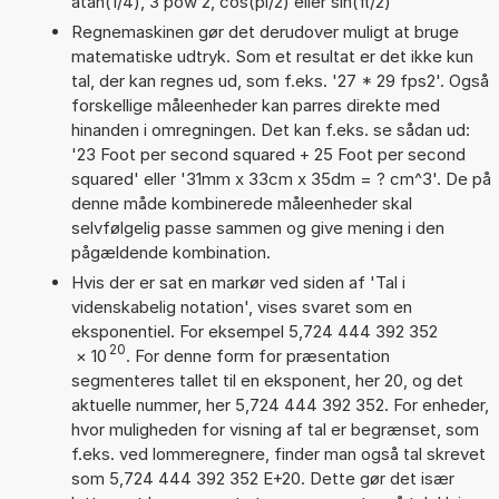
atan(1/4), 3 pow 2, cos(pi/2) eller sin(π/2)
Regnemaskinen gør det derudover muligt at bruge
matematiske udtryk. Som et resultat er det ikke kun
tal, der kan regnes ud, som f.eks. '27 * 29 fps2'. Også
forskellige måleenheder kan parres direkte med
hinanden i omregningen. Det kan f.eks. se sådan ud:
'23 Foot per second squared + 25 Foot per second
squared' eller '31mm x 33cm x 35dm = ? cm^3'. De på
denne måde kombinerede måleenheder skal
selvfølgelig passe sammen og give mening i den
pågældende kombination.
Hvis der er sat en markør ved siden af 'Tal i
videnskabelig notation', vises svaret som en
eksponentiel. For eksempel 5,724 444 392 352
20
×
10
. For denne form for præsentation
segmenteres tallet til en eksponent, her 20, og det
aktuelle nummer, her 5,724 444 392 352. For enheder,
hvor muligheden for visning af tal er begrænset, som
f.eks. ved lommeregnere, finder man også tal skrevet
som 5,724 444 392 352 E+20. Dette gør det især