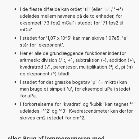
I de fleste tilfælde kan ordet 'til' (eller '=' / '->')
udelades mellem navnene på de to enheder, for
eksempel '73 fps2 mGal' i stedet for '71 fps2 til
mGal'.
I stedet for '1,07 x 10^5' kan man skrive 1,07e5. 'e'
står for 'eksponent'.
Her er alle de grundlæggende funktioner indenfor
aritmetik: division (/, :, ÷), subtraktion (-), addition (+),
kvadratrod (√), parenteser, multiplikation (*, x), pi (π)
og eksponent (^) tilladt
I stedet for det græske bogstav 'µ' (= mikro) kan
man bruge et simpelt 'u', for eksempel uPa i stedet
for µPa.
I forkortelserne for 'kvadrat' og 'kubik' kan tegnet '^'
udelades i '^2' og '^3'. Kvadratcentimeter kan derfor
skrives cm2 i stedet for cm^2.
eller: Brug af lommeregneren med