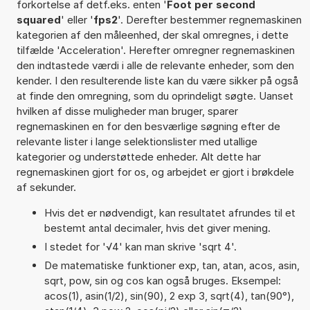
forkortelse af detf.eks. enten '
Foot per second
squared
' eller '
fps2
'. Derefter bestemmer regnemaskinen
kategorien af den måleenhed, der skal omregnes, i dette
tilfælde 'Acceleration'. Herefter omregner regnemaskinen
den indtastede værdi i alle de relevante enheder, som den
kender. I den resulterende liste kan du være sikker på også
at finde den omregning, som du oprindeligt søgte. Uanset
hvilken af disse muligheder man bruger, sparer
regnemaskinen en for den besværlige søgning efter de
relevante lister i lange selektionslister med utallige
kategorier og understøttede enheder. Alt dette har
regnemaskinen gjort for os, og arbejdet er gjort i brøkdele
af sekunder.
Hvis det er nødvendigt, kan resultatet afrundes til et
bestemt antal decimaler, hvis det giver mening.
I stedet for '√4' kan man skrive 'sqrt 4'.
De matematiske funktioner exp, tan, atan, acos, asin,
sqrt, pow, sin og cos kan også bruges. Eksempel:
acos(1), asin(1/2), sin(90), 2 exp 3, sqrt(4), tan(90°),