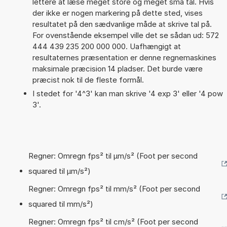
lettere at læse meget store og meget små tal. Hvis
der ikke er nogen markering på dette sted, vises
resultatet på den sædvanlige måde at skrive tal på.
For ovenstående eksempel ville det se sådan ud: 572
444 439 235 200 000 000. Uafhængigt at
resultaternes præsentation er denne regnemaskines
maksimale præcision 14 pladser. Det burde være
præcist nok til de fleste formål.
I stedet for '4^3' kan man skrive '4 exp 3' eller '4 pow
3'.
Regner: Omregn fps² til µm/s² (Foot per second
squared til µm/s²)
Regner: Omregn fps² til mm/s² (Foot per second
squared til mm/s²)
Regner: Omregn fps² til cm/s² (Foot per second