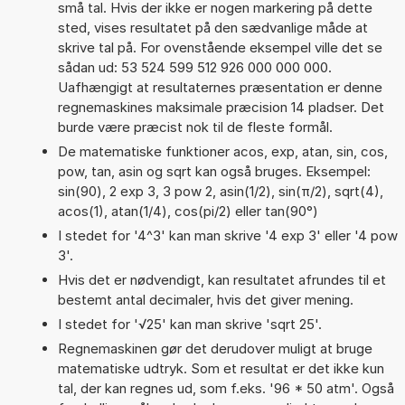
små tal. Hvis der ikke er nogen markering på dette
sted, vises resultatet på den sædvanlige måde at
skrive tal på. For ovenstående eksempel ville det se
sådan ud: 53 524 599 512 926 000 000 000.
Uafhængigt at resultaternes præsentation er denne
regnemaskines maksimale præcision 14 pladser. Det
burde være præcist nok til de fleste formål.
De matematiske funktioner acos, exp, atan, sin, cos,
pow, tan, asin og sqrt kan også bruges. Eksempel:
sin(90), 2 exp 3, 3 pow 2, asin(1/2), sin(π/2), sqrt(4),
acos(1), atan(1/4), cos(pi/2) eller tan(90°)
I stedet for '4^3' kan man skrive '4 exp 3' eller '4 pow
3'.
Hvis det er nødvendigt, kan resultatet afrundes til et
bestemt antal decimaler, hvis det giver mening.
I stedet for '√25' kan man skrive 'sqrt 25'.
Regnemaskinen gør det derudover muligt at bruge
matematiske udtryk. Som et resultat er det ikke kun
tal, der kan regnes ud, som f.eks. '96 * 50 atm'. Også