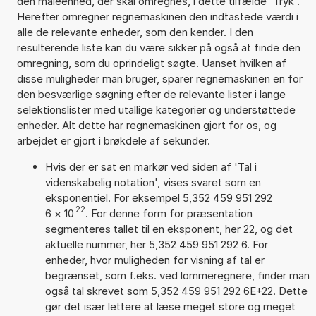
den måleenhed, der skal omregnes, i dette tilfælde 'Tryk'.
Herefter omregner regnemaskinen den indtastede værdi i
alle de relevante enheder, som den kender. I den
resulterende liste kan du være sikker på også at finde den
omregning, som du oprindeligt søgte. Uanset hvilken af
disse muligheder man bruger, sparer regnemaskinen en for
den besværlige søgning efter de relevante lister i lange
selektionslister med utallige kategorier og understøttede
enheder. Alt dette har regnemaskinen gjort for os, og
arbejdet er gjort i brøkdele af sekunder.
Hvis der er sat en markør ved siden af 'Tal i
videnskabelig notation', vises svaret som en
eksponentiel. For eksempel 5,352 459 951 292
22
6
×
10
. For denne form for præsentation
segmenteres tallet til en eksponent, her 22, og det
aktuelle nummer, her 5,352 459 951 292 6. For
enheder, hvor muligheden for visning af tal er
begrænset, som f.eks. ved lommeregnere, finder man
også tal skrevet som 5,352 459 951 292 6E+22. Dette
gør det især lettere at læse meget store og meget