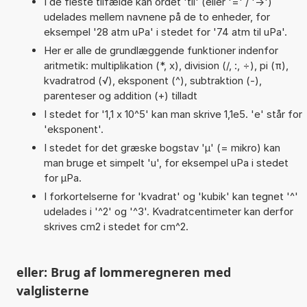
I de fleste tilfælde kan ordet 'til' (eller '=' / '->')
udelades mellem navnene på de to enheder, for
eksempel '28 atm uPa' i stedet for '74 atm til uPa'.
Her er alle de grundlæggende funktioner indenfor
aritmetik: multiplikation (*, x), division (/, :, ÷), pi (π),
kvadratrod (√), eksponent (^), subtraktion (-),
parenteser og addition (+) tilladt
I stedet for '1,1 x 10^5' kan man skrive 1,1e5. 'e' står for
'eksponent'.
I stedet for det græske bogstav 'µ' (= mikro) kan
man bruge et simpelt 'u', for eksempel uPa i stedet
for µPa.
I forkortelserne for 'kvadrat' og 'kubik' kan tegnet '^'
udelades i '^2' og '^3'. Kvadratcentimeter kan derfor
skrives cm2 i stedet for cm^2.
eller: Brug af lommeregneren med
valglisterne