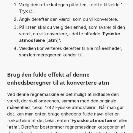
Vælg den rette kategori på listen, i dette tilfælde '
Tryk
'.
Angiv derefter den værdi, som du vil konvertere.
På listen skal du vælg den enhed, som svarer til den
værdi, du vil konvertere, i dette tilfælde '
Fysiske
atmosfære
[
atm
]'.
Værdien konverteres derefter til alle måleenheder,
som lommeregneren kender til.
Brug den fulde effekt af denne
enhedsberegner til at konvertere atm
Ved denne regnemaskine er det muligt at indtaste den
værdi, der skal omregnes, sammen med den originale
måleenhed, f.eks. '242 Fysiske atmosfære'. Når man gør
det, kan man enten bruge enhedens fulde navn eller en
forkortelse af detf.eks. enten '
Fysiske atmosfære
' eller
'
atm
'. Derefter bestemmer regnemaskinen kategorien af