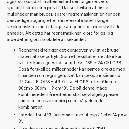
også straks ud af, hvilken enhed den originale værdi
specifikt skal omregnes til. Uanset hvilken af disse
muligheder man bruger, sparer regnemaskinen en for den
besværlige søgning efter de relevante lister i lange
selektionslister med utallige kategorier og understøttede
enheder. Alt dette har regnemaskinen gjort for os, og
arbejdet er gjort i brøkdele af sekunder.
Regnemaskinen gør det derudover muligt at bruge
matematiske udtryk. Som et resultat er det ikke kun
tal, der kan regnes ud, som f.eks. '86 * 24 GFLOPS'.
Også forskellige måleenheder kan parres direkte med
hinanden i omregningen. Det kan f.eks. se sådan ud:
'12 Giga-FLOPS + 49 Yotta-FLOPS' eller '61mm x
98cm x 36dm = ? cm^3'. De på denne måde
kombinerede måleenheder skal selvfølgelig passe
sammen og give mening i den pågældende
kombination.
I stedet for '4^3' kan man skrive '4 exp 3' eller '4 pow
3'.
Hvis der er sat en markør ved siden af 'Tal i