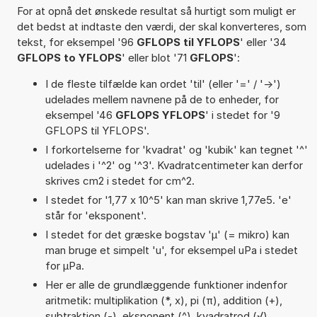
For at opnå det ønskede resultat så hurtigt som muligt er
det bedst at indtaste den værdi, der skal konverteres, som
tekst, for eksempel '96
GFLOPS til YFLOPS
' eller '34
GFLOPS to YFLOPS
' eller blot '71
GFLOPS
':
I de fleste tilfælde kan ordet 'til' (eller '=' / '->')
udelades mellem navnene på de to enheder, for
eksempel '46
GFLOPS YFLOPS
' i stedet for '9
GFLOPS til YFLOPS'.
I forkortelserne for 'kvadrat' og 'kubik' kan tegnet '^'
udelades i '^2' og '^3'. Kvadratcentimeter kan derfor
skrives cm2 i stedet for cm^2.
I stedet for '1,77 x 10^5' kan man skrive 1,77e5. 'e'
står for 'eksponent'.
I stedet for det græske bogstav 'µ' (= mikro) kan
man bruge et simpelt 'u', for eksempel uPa i stedet
for µPa.
Her er alle de grundlæggende funktioner indenfor
aritmetik: multiplikation (*, x), pi (π), addition (+),
subtraktion (-), eksponent (^), kvadratrod (√),