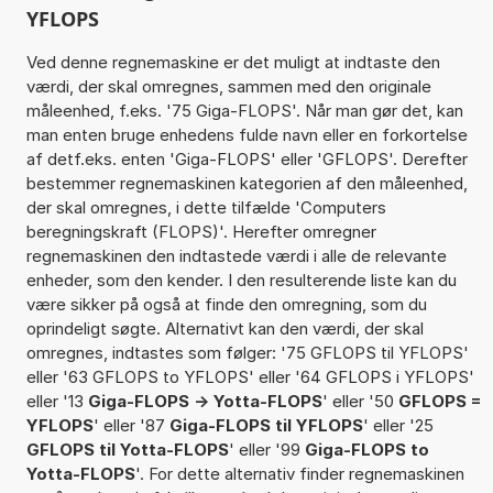
YFLOPS
Ved denne regnemaskine er det muligt at indtaste den
værdi, der skal omregnes, sammen med den originale
måleenhed, f.eks. '75 Giga-FLOPS'. Når man gør det, kan
man enten bruge enhedens fulde navn eller en forkortelse
af detf.eks. enten 'Giga-FLOPS' eller 'GFLOPS'. Derefter
bestemmer regnemaskinen kategorien af den måleenhed,
der skal omregnes, i dette tilfælde 'Computers
beregningskraft (FLOPS)'. Herefter omregner
regnemaskinen den indtastede værdi i alle de relevante
enheder, som den kender. I den resulterende liste kan du
være sikker på også at finde den omregning, som du
oprindeligt søgte. Alternativt kan den værdi, der skal
omregnes, indtastes som følger: '75 GFLOPS til YFLOPS'
eller '63 GFLOPS to YFLOPS' eller '64 GFLOPS i YFLOPS'
eller '13
Giga-FLOPS -> Yotta-FLOPS
' eller '50
GFLOPS =
YFLOPS
' eller '87
Giga-FLOPS til YFLOPS
' eller '25
GFLOPS til Yotta-FLOPS
' eller '99
Giga-FLOPS to
Yotta-FLOPS
'. For dette alternativ finder regnemaskinen