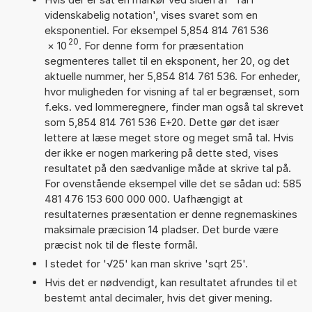
videnskabelig notation', vises svaret som en
eksponentiel. For eksempel 5,854 814 761 536
20
×
10
. For denne form for præsentation
segmenteres tallet til en eksponent, her 20, og det
aktuelle nummer, her 5,854 814 761 536. For enheder,
hvor muligheden for visning af tal er begrænset, som
f.eks. ved lommeregnere, finder man også tal skrevet
som 5,854 814 761 536 E+20. Dette gør det især
lettere at læse meget store og meget små tal. Hvis
der ikke er nogen markering på dette sted, vises
resultatet på den sædvanlige måde at skrive tal på.
For ovenstående eksempel ville det se sådan ud: 585
481 476 153 600 000 000. Uafhængigt at
resultaternes præsentation er denne regnemaskines
maksimale præcision 14 pladser. Det burde være
præcist nok til de fleste formål.
I stedet for '√25' kan man skrive 'sqrt 25'.
Hvis det er nødvendigt, kan resultatet afrundes til et
bestemt antal decimaler, hvis det giver mening.