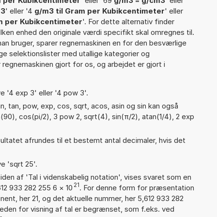
 per Kubikcentimeter
' eller '69
g/m3 = g/cm3
' eller
m3
' eller '4
g/m3 til Gram per Kubikcentimeter
' eller
m per Kubikcentimeter
'. For dette alternativ finder
lken enhed den originale værdi specifikt skal omregnes til.
man bruger, sparer regnemaskinen en for den besværlige
nge selektionslister med utallige kategorier og
regnemaskinen gjort for os, og arbejdet er gjort i
e '4 exp 3' eller '4 pow 3'.
, tan, pow, exp, cos, sqrt, acos, asin og sin kan også
(90), cos(pi/2), 3 pow 2, sqrt(4), sin(π/2), atan(1/4), 2 exp
ultatet afrundes til et bestemt antal decimaler, hvis det
e 'sqrt 25'.
iden af 'Tal i videnskabelig notation', vises svaret som en
21
612 933 282 255 6
×
10
. For denne form for præsentation
nent, her 21, og det aktuelle nummer, her 5,612 933 282
eden for visning af tal er begrænset, som f.eks. ved