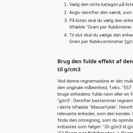
Vælg den rette kategori på liste
Angiv derefter den værdi, som 
På listen skal du vælg den enhed
tilfælde '
Gram per Kubikmeter 
Til slut skal du vælge den enhed
Gram per Kubikcentimeter [g/
Brug den fulde effekt af de
til g/cm3
Ved denne regnemaskine er det muli
den originale måleenhed, f.eks. '55
bruge enhedens fulde navn eller en f
'g/m3'. Derefter bestemmer regnema
i dette tilfælde 'Massefylde'. Heref
relevante enheder, som den kender. I
finde den omregning, som du oprindel
indtastes som følger: '35 g/m3 til g/