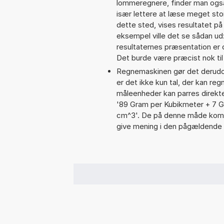
lommeregnere, finder man også
især lettere at læse meget sto
dette sted, vises resultatet p
eksempel ville det se sådan u
resultaternes præsentation er
Det burde være præcist nok til
Regnemaskinen gør det derudov
er det ikke kun tal, der kan re
måleenheder kan parres direkte
'89 Gram per Kubikmeter + 7 G
cm^3'. De på denne måde komb
give mening i den pågældende 