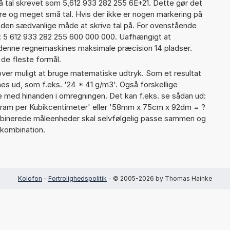
 tal skrevet som 5,612 933 282 255 6E+21. Dette gør det
re og meget små tal. Hvis der ikke er nogen markering på
å den sædvanlige måde at skrive tal på. For ovenstående
d: 5 612 933 282 255 600 000 000. Uafhængigt at
 denne regnemaskines maksimale præcision 14 pladser.
 de fleste formål.
er muligt at bruge matematiske udtryk. Som et resultat
gnes ud, som f.eks. '24 * 41 g/m3'. Også forskellige
 med hinanden i omregningen. Det kan f.eks. se sådan ud:
ram per Kubikcentimeter' eller '58mm x 75cm x 92dm = ?
inerede måleenheder skal selvfølgelig passe sammen og
kombination.
Kolofon
-
Fortrolighedspolitik
- © 2005-2026 by Thomas Hainke