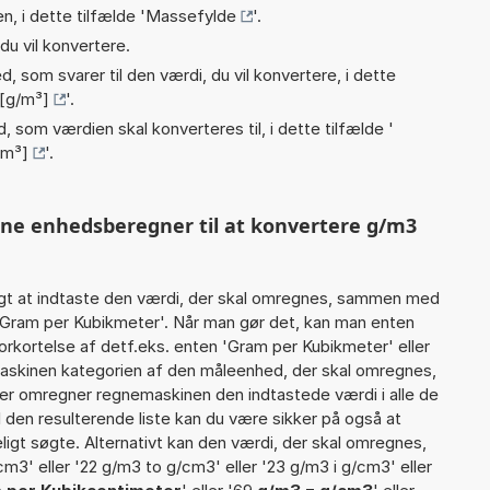
n, i dette tilfælde '
Massefylde
'.
du vil konvertere.
, som svarer til den værdi, du vil konvertere, i dette
[g/m³]
'.
, som værdien skal konverteres til, i dette tilfælde '
cm³]
'.
nne enhedsberegner til at konvertere g/m3
gt at indtaste den værdi, der skal omregnes, sammen med
7 Gram per Kubikmeter'. Når man gør det, kan man enten
orkortelse af detf.eks. enten 'Gram per Kubikmeter' eller
skinen kategorien af den måleenhed, der skal omregnes,
ter omregner regnemaskinen den indtastede værdi i alle de
 den resulterende liste kan du være sikker på også at
igt søgte. Alternativt kan den værdi, der skal omregnes,
cm3' eller '22 g/m3 to g/cm3' eller '23 g/m3 i g/cm3' eller