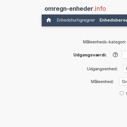
omregn-enheder
.info
Enhedshurtigregner
Enhedsbere
Måleenheds-kategori:
Udgangsværdi:
?
Udgangsenhed:
Måleenhed: