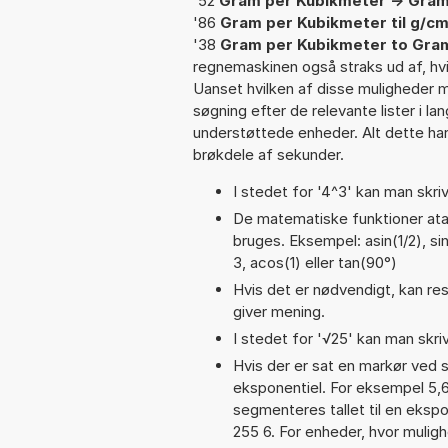
'52
Gram per Kubikmeter -> Gram
'86
Gram per Kubikmeter til g/c
'38
Gram per Kubikmeter to Gra
regnemaskinen også straks ud af, hvi
Uanset hvilken af disse muligheder 
søgning efter de relevante lister i la
understøttede enheder. Alt dette har 
brøkdele af sekunder.
I stedet for '4^3' kan man skriv
De matematiske funktioner atan
bruges. Eksempel: asin(1/2), sin
3, acos(1) eller tan(90°)
Hvis det er nødvendigt, kan res
giver mening.
I stedet for '√25' kan man skriv
Hvis der er sat en markør ved s
eksponentiel. For eksempel 5,
segmenteres tallet til en ekspo
255 6. For enheder, hvor muligh