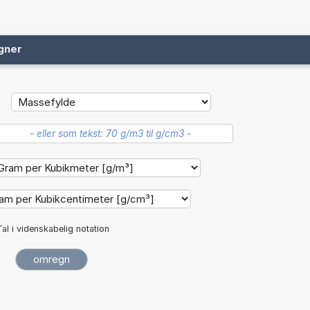
gner
Tal i videnskabelig notation