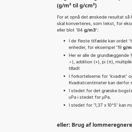
(g/m³ til g/cm³)
For at opnå det ønskede resultat så 
skal konverteres, som tekst, for ek
eller blot '84
g/m3
':
I de fleste tilfælde kan ordet '
enheder, for eksempel '19
g/m
Her er alle de grundlæggende fun
÷), addition (+), pi (π), multip
tilladt
I forkortelserne for 'kvadrat' o
Kvadratcentimeter kan derfor s
I stedet for det græske bogsta
uPa i stedet for µPa.
I stedet for '1,37 x 10^5' kan m
eller: Brug af lommeregnere