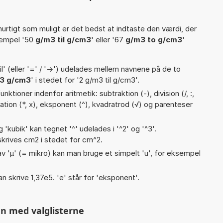
hurtigt som muligt er det bedst at indtaste den værdi, der
sempel '50
g/m3 til g/cm3
' eller '67
g/m3 to g/cm3
'
til' (eller '=' / '->') udelades mellem navnene på de to
3 g/cm3
' i stedet for '2 g/m3 til g/cm3'.
ktioner indenfor aritmetik: subtraktion (-), division (/, :,
likation (*, x), eksponent (^), kvadratrod (√) og parenteser
g 'kubik' kan tegnet '^' udelades i '^2' og '^3'.
krives cm2 i stedet for cm^2.
v 'µ' (= mikro) kan man bruge et simpelt 'u', for eksempel
an skrive 1,37e5. 'e' står for 'eksponent'.
n med valglisterne