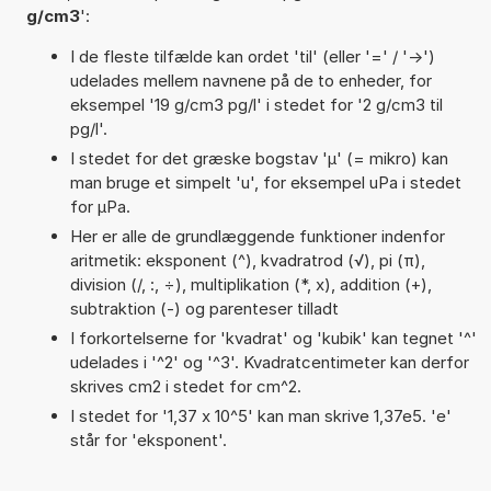
g/cm3
':
I de fleste tilfælde kan ordet 'til' (eller '=' / '->')
udelades mellem navnene på de to enheder, for
eksempel '19 g/cm3 pg/l' i stedet for '2 g/cm3 til
pg/l'.
I stedet for det græske bogstav 'µ' (= mikro) kan
man bruge et simpelt 'u', for eksempel uPa i stedet
for µPa.
Her er alle de grundlæggende funktioner indenfor
aritmetik: eksponent (^), kvadratrod (√), pi (π),
division (/, :, ÷), multiplikation (*, x), addition (+),
subtraktion (-) og parenteser tilladt
I forkortelserne for 'kvadrat' og 'kubik' kan tegnet '^'
udelades i '^2' og '^3'. Kvadratcentimeter kan derfor
skrives cm2 i stedet for cm^2.
I stedet for '1,37 x 10^5' kan man skrive 1,37e5. 'e'
står for 'eksponent'.