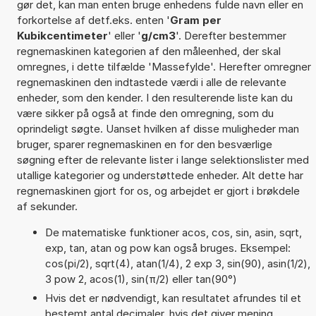
gør det, kan man enten bruge enhedens fulde navn eller en
forkortelse af detf.eks. enten '
Gram per
Kubikcentimeter
' eller '
g/cm3
'. Derefter bestemmer
regnemaskinen kategorien af den måleenhed, der skal
omregnes, i dette tilfælde 'Massefylde'. Herefter omregner
regnemaskinen den indtastede værdi i alle de relevante
enheder, som den kender. I den resulterende liste kan du
være sikker på også at finde den omregning, som du
oprindeligt søgte. Uanset hvilken af disse muligheder man
bruger, sparer regnemaskinen en for den besværlige
søgning efter de relevante lister i lange selektionslister med
utallige kategorier og understøttede enheder. Alt dette har
regnemaskinen gjort for os, og arbejdet er gjort i brøkdele
af sekunder.
De matematiske funktioner acos, cos, sin, asin, sqrt,
exp, tan, atan og pow kan også bruges. Eksempel:
cos(pi/2), sqrt(4), atan(1/4), 2 exp 3, sin(90), asin(1/2),
3 pow 2, acos(1), sin(π/2) eller tan(90°)
Hvis det er nødvendigt, kan resultatet afrundes til et
bestemt antal decimaler, hvis det giver mening.