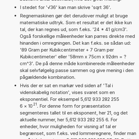
I stedet for '√36' kan man skrive 'sqrt 36'.
Regnemaskinen gør det derudover muligt at bruge
matematiske udtryk. Som et resultat er det ikke kun
tal, der kan regnes ud, som f.eks. '24 * 41 g/cm3'.
Også forskellige måleenheder kan parres direkte med
hinanden i omregningen. Det kan f.eks. se sådan ud:
'89 Gram per Kubikcentimeter + 7 Gram per
Kubikcentimeter' eller '58mm x 75cm x 92dm = ?
cm^3'. De på denne måde kombinerede måleenheder
skal selvfølgelig passe sammen og give mening i den
pågældende kombination.
Hvis der er sat en markør ved siden af 'Tal i
videnskabelig notation', vises svaret som en
eksponentiel. For eksempel 5,612 933 282 255
21
6
×
10
. For denne form for præsentation
segmenteres tallet til en eksponent, her 21, og det
aktuelle nummer, her 5,612 933 282 255 6. For
enheder, hvor muligheden for visning af tal er
begrænset, som f.eks. ved lommeregnere, finder man