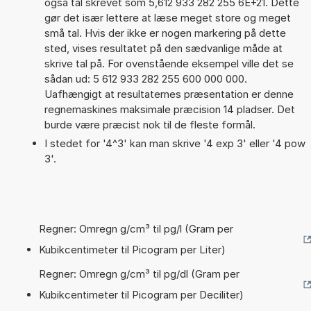
også tal skrevet som 5,612 933 282 255 6E+21. Dette
gør det især lettere at læse meget store og meget
små tal. Hvis der ikke er nogen markering på dette
sted, vises resultatet på den sædvanlige måde at
skrive tal på. For ovenstående eksempel ville det se
sådan ud: 5 612 933 282 255 600 000 000.
Uafhængigt at resultaternes præsentation er denne
regnemaskines maksimale præcision 14 pladser. Det
burde være præcist nok til de fleste formål.
I stedet for '4^3' kan man skrive '4 exp 3' eller '4 pow
3'.
Regner: Omregn g/cm³ til pg/l (Gram per
Kubikcentimeter til Picogram per Liter)
Regner: Omregn g/cm³ til pg/dl (Gram per
Kubikcentimeter til Picogram per Deciliter)