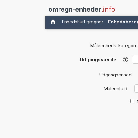
omregn-enheder
.info
Enhedshurtigregner
Enhedsbere
Måleenheds-kategori:
Udgangsværdi:
?
Udgangsenhed:
Måleenhed: