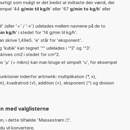
hurtigt som muligt er det bedst at indtaste den værdi, der
sempel '44
g/min til kg/h
' eller '67
g/min to kg/h
' eller
til' (eller '=' / '->') udelades mellem navnene på de to
in kg/h
' i stedet for '14 g/min til kg/h'.
an skrive 1,49e5. 'e' står for 'eksponent'.
g 'kubik' kan tegnet '^' udelades i '^2' og '^3'.
krives cm2 i stedet for cm^2.
v 'µ' (= mikro) kan man bruge et simpelt 'u', for eksempel
ktioner indenfor aritmetik: multiplikation (*, x),
(π), kvadratrod (√), addition (+), eksponent (^) og division
n med valglisterne
n, i dette tilfælde '
Massestrøm
'.
du vil konvertere.