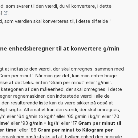
, som svarer til den værdi, du vil konvertere, i dette
n]
'.
, som værdien skal konverteres til, i dette tilfælde '
nne enhedsberegner til at konvertere g/min
gt at indtaste den værdi, der skal omregnes, sammen med
 Gram per minut'. Når man gør det, kan man enten bruge
lse af detf.eks. enten 'Gram per minut' eller 'g/min'.
ategorien af den måleenhed, der skal omregnes, i dette
egner regnemaskinen den indtastede værdi i alle de
 den resulterende liste kan du være sikker på også at
igt søgte. Alternativt kan den værdi, der skal omregnes,
h' eller '64 g/min to kg/h' eller '65 g/min i kg/h' eller '70
time
' eller '93
g/min = kg/h
' eller '17
Gram per minut til
er time
' eller '86
Gram per minut to Kilogram per
egnemaskinen også straks ud af, hvilken enhed den originale