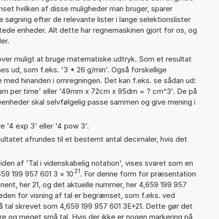
anset hvilken af disse muligheder man bruger, sparer
øgning efter de relevante lister i lange selektionslister
tede enheder. Alt dette har regnemaskinen gjort for os, og
er.
er muligt at bruge matematiske udtryk. Som et resultat
nes ud, som f.eks. '3 * 26 g/min'. Også forskellige
 med hinanden i omregningen. Det kan f.eks. se sådan ud:
ram per time' eller '49mm x 72cm x 95dm = ? cm^3'. De på
nheder skal selvfølgelig passe sammen og give mening i
e '4 exp 3' eller '4 pow 3'.
ultatet afrundes til et bestemt antal decimaler, hvis det
iden af 'Tal i videnskabelig notation', vises svaret som en
21
659 199 957 601 3
×
10
. For denne form for præsentation
onent, her 21, og det aktuelle nummer, her 4,659 199 957
eden for visning af tal er begrænset, som f.eks. ved
 tal skrevet som 4,659 199 957 601 3E+21. Dette gør det
re og meget små tal. Hvis der ikke er nogen markering på