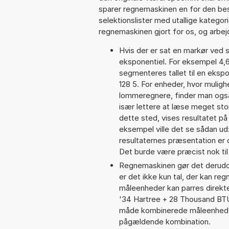
sparer regnemaskinen en for den besv
selektionslister med utallige kategor
regnemaskinen gjort for os, og arbejd
Hvis der er sat en markør ved s
eksponentiel. For eksempel 4,
segmenteres tallet til en eksp
128 5. For enheder, hvor muligh
lommeregnere, finder man også
især lettere at læse meget sto
dette sted, vises resultatet p
eksempel ville det se sådan u
resultaternes præsentation er
Det burde være præcist nok til
Regnemaskinen gør det derudov
er det ikke kun tal, der kan reg
måleenheder kan parres direkte
'34 Hartree + 28 Thousand BT
måde kombinerede måleenheder
pågældende kombination.