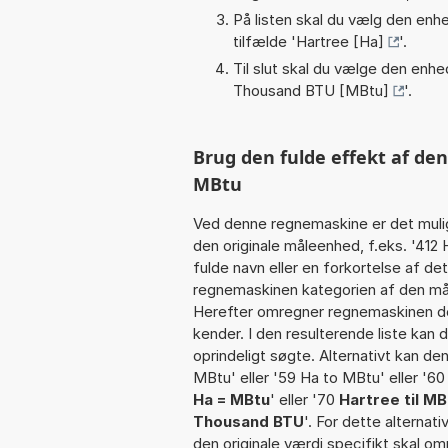
På listen skal du vælg den enhed
tilfælde '
Hartree [Ha]
'.
Til slut skal du vælge den enhed
Thousand BTU [MBtu]
'.
Brug den fulde effekt af de
MBtu
Ved denne regnemaskine er det muli
den originale måleenhed, f.eks. '412
fulde navn eller en forkortelse af de
regnemaskinen kategorien af den måle
Herefter omregner regnemaskinen den
kender. I den resulterende liste kan
oprindeligt søgte. Alternativt kan de
MBtu' eller '59 Ha to MBtu' eller '60
Ha = MBtu
' eller '70
Hartree til MB
Thousand BTU
'. For dette alternat
den originale værdi specifikt skal om