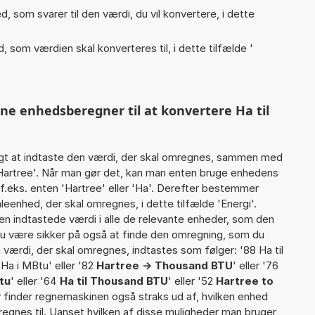
, som svarer til den værdi, du vil konvertere, i dette
, som værdien skal konverteres til, i dette tilfælde '
nne enhedsberegner til at konvertere Ha til
gt at indtaste den værdi, der skal omregnes, sammen med
 Hartree'. Når man gør det, kan man enten bruge enhedens
tf.eks. enten 'Hartree' eller 'Ha'. Derefter bestemmer
enhed, der skal omregnes, i dette tilfælde 'Energi'.
 indtastede værdi i alle de relevante enheder, som den
 du være sikker på også at finde den omregning, som du
n værdi, der skal omregnes, indtastes som følger: '88 Ha til
 Ha i MBtu' eller '82
Hartree -> Thousand BTU
' eller '76
tu
' eller '64
Ha til Thousand BTU
' eller '52
Hartree to
iv finder regnemaskinen også straks ud af, hvilken enhed
regnes til. Uanset hvilken af disse muligheder man bruger,