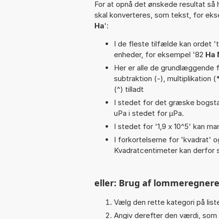
For at opnå det ønskede resultat så 
skal konverteres, som tekst, for ek
Ha
':
I de fleste tilfælde kan ordet '
enheder, for eksempel '82
Ha 
Her er alle de grundlæggende fu
subtraktion (-), multiplikation (
(^) tilladt
I stedet for det græske bogsta
uPa i stedet for µPa.
I stedet for '1,9 x 10^5' kan ma
I forkortelserne for 'kvadrat' o
Kvadratcentimeter kan derfor s
eller: Brug af lommeregnere
Vælg den rette kategori på liste
Angiv derefter den værdi, som 