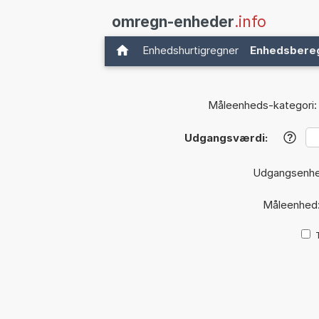
omregn-enheder
.info
Enhedshurtigregner
Enhedsbere
Måleenheds-kategori:
Udgangsværdi:
?
Udgangsenh
Måleenhed