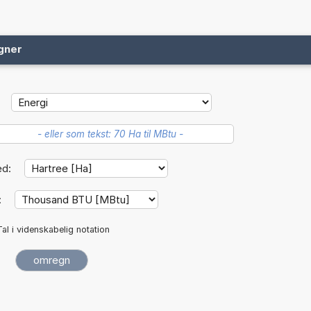
gner
ed:
:
Tal i videnskabelig notation