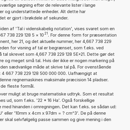
ærlige søgning efter de relevante lister i lange
ier og understøttede enheder. Alt dette har
et er gjort i brøkdele af sekunder.
iden af 'Tal i videnskabelig notation', vises svaret som en
21
667 738 229 128 5
×
10
. For denne form for præsentation
onent, her 21, og det aktuelle nummer, her 4,667 738 229
eden for visning af tal er begrænset, som f.eks. ved
 tal skrevet som 4,667 738 229 128 5E+21. Dette gør det
re og meget små tal. Hvis der ikke er nogen markering på
å den sædvanlige måde at skrive tal på. For ovenstående
d: 4 667 738 229 128 500 000 000. Uafhængigt at
 denne regnemaskines maksimale præcision 14 pladser.
 de fleste formål.
er muligt at bruge matematiske udtryk. Som et resultat
nes ud, som f.eks. '22 * 16 Ha'. Også forskellige
 med hinanden i omregningen. Det kan f.eks. se sådan ud:
U' eller '10mm x 4cm x 97dm = ? cm^3'. De på denne
 skal selvfølgelig passe sammen og give mening i den