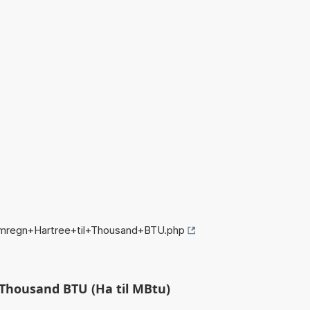
omregn+Hartree+til+Thousand+BTU.php
 Thousand BTU (Ha til MBtu)