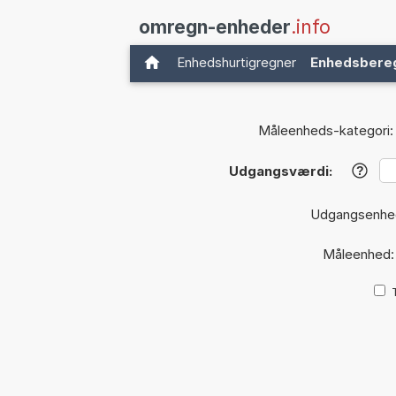
omregn-enheder
.info
Enhedshurtigregner
Enhedsbere
Måleenheds-kategori:
Udgangsværdi:
?
Udgangsenhe
Måleenhed