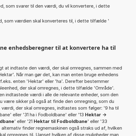
, som svarer til den værdi, du vil konvertere, i dette
, som værdien skal konverteres til, i dette tilfælde '
ne enhedsberegner til at konvertere ha til
gt at indtaste den værdi, der skal omregnes, sammen med
2 Hektar'. Når man gør det, kan man enten bruge enhedens
tf.eks. enten 'Hektar' eller 'ha'. Derefter bestemmer
eenhed, der skal omregnes, i dette tilfælde 'Område'.
 indtastede værdi i alle de relevante enheder, som den
 du være sikker på også at finde den omregning, som du
n værdi, der skal omregnes, indtastes som følger: '9 ha til
ane' eller '31 ha i Fodboldbane' eller '13
Hektar ->
ldbane
' eller '21
Hektar til Fodboldbane
' eller '33
e alternativ finder regnemaskinen også straks ud af, hvilken
skal omregnes til. Uanset hvilken af disse muligheder man