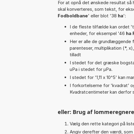
For at opnå det ønskede resultat så 
skal konverteres, som tekst, for ek
Fodboldbane
' eller blot '38
ha
':
I de fleste tilfælde kan ordet '
enheder, for eksempel '46
ha 
Her er alle de grundlæggende fun
parenteser, multiplikation (*, x
tilladt
I stedet for det græske bogsta
uPa i stedet for µPa.
I stedet for '1,11 x 10^5' kan ma
I forkortelserne for 'kvadrat' o
Kvadratcentimeter kan derfor s
eller: Brug af lommeregnere
Vælg den rette kategori på liste
Angiv derefter den værdi, som 