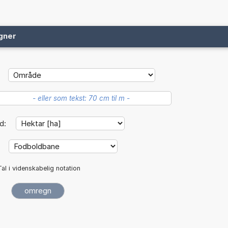
gner
d:
:
Tal i videnskabelig notation