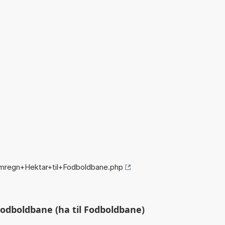
mregn+Hektar+til+Fodboldbane.php
odboldbane (ha til Fodboldbane)