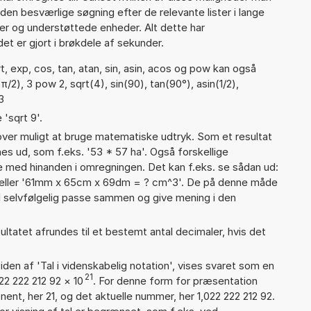
den besværlige søgning efter de relevante lister i lange
ier og understøttede enheder. Alt dette har
et er gjort i brøkdele af sekunder.
, exp, cos, tan, atan, sin, asin, acos og pow kan også
/2), 3 pow 2, sqrt(4), sin(90), tan(90°), asin(1/2),
3
 'sqrt 9'.
er muligt at bruge matematiske udtryk. Som et resultat
nes ud, som f.eks. '53 * 57 ha'. Også forskellige
 med hinanden i omregningen. Det kan f.eks. se sådan ud:
 eller '61mm x 65cm x 69dm = ? cm^3'. De på denne måde
selvfølgelig passe sammen og give mening i den
ultatet afrundes til et bestemt antal decimaler, hvis det
iden af 'Tal i videnskabelig notation', vises svaret som en
21
22 222 212 92
×
10
. For denne form for præsentation
nent, her 21, og det aktuelle nummer, her 1,022 222 212 92.