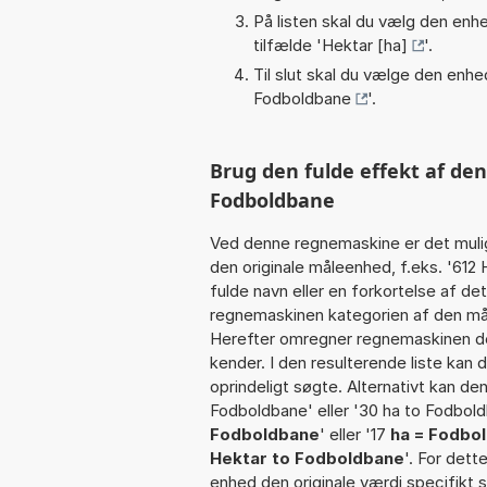
På listen skal du vælg den enhed
tilfælde '
Hektar [ha]
'.
Til slut skal du vælge den enhed
Fodboldbane
'.
Brug den fulde effekt af den
Fodboldbane
Ved denne regnemaskine er det muli
den originale måleenhed, f.eks. '61
fulde navn eller en forkortelse af de
regnemaskinen kategorien af den mål
Herefter omregner regnemaskinen den
kender. I den resulterende liste kan
oprindeligt søgte. Alternativt kan de
Fodboldbane' eller '30 ha to Fodboldb
Fodboldbane
' eller '17
ha = Fodbo
Hektar to Fodboldbane
'. For dett
enhed den originale værdi specifikt 