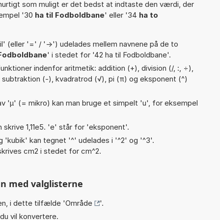
hurtigt som muligt er det bedst at indtaste den værdi, der
sempel '30
ha til Fodboldbane
' eller '34
ha to
til' (eller '=' / '->') udelades mellem navnene på de to
Fodboldbane
' i stedet for '42 ha til Fodboldbane'.
ktioner indenfor aritmetik: addition (+), division (/, :, ÷),
), subtraktion (-), kvadratrod (√), pi (π) og eksponent (^)
v 'µ' (= mikro) kan man bruge et simpelt 'u', for eksempel
n skrive 1,11e5. 'e' står for 'eksponent'.
g 'kubik' kan tegnet '^' udelades i '^2' og '^3'.
krives cm2 i stedet for cm^2.
n med valglisterne
n, i dette tilfælde '
Område
'.
du vil konvertere.