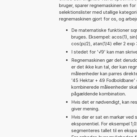
bruger, sparer regnemaskinen en for 
selektionslister med utallige kategor
regnemaskinen gjort for os, og arbejd
De matematiske funktioner sqrt
bruges. Eksempel: acos(1), sin(π
cos(pi/2), atan(1/4) eller 2 exp 
I stedet for '√9' kan man skrive
Regnemaskinen gør det derudov
er det ikke kun tal, der kan reg
måleenheder kan parres direkte
'45 Hektar + 49 Fodboldbane'
kombinerede måleenheder skal 
pågældende kombination.
Hvis det er nødvendigt, kan res
giver mening.
Hvis der er sat en markør ved s
eksponentiel. For eksempel 1,0
segmenteres tallet til en ekspo