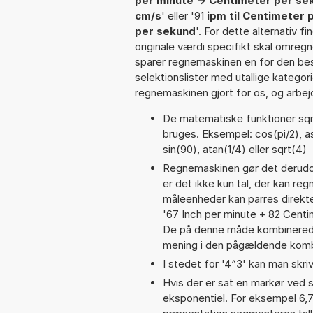
per minute -> Centimeter per se
cm/s
' eller '91
ipm til Centimeter 
per sekund
'. For dette alternativ 
originale værdi specifikt skal omregn
sparer regnemaskinen en for den besv
selektionslister med utallige kategor
regnemaskinen gjort for os, og arbejd
De matematiske funktioner sqrt
bruges. Eksempel: cos(pi/2), asi
sin(90), atan(1/4) eller sqrt(4)
Regnemaskinen gør det derudov
er det ikke kun tal, der kan reg
måleenheder kan parres direkte
'67 Inch per minute + 82 Cent
De på denne måde kombinerede
mening i den pågældende komb
I stedet for '4^3' kan man skriv
Hvis der er sat en markør ved s
eksponentiel. For eksempel 6,