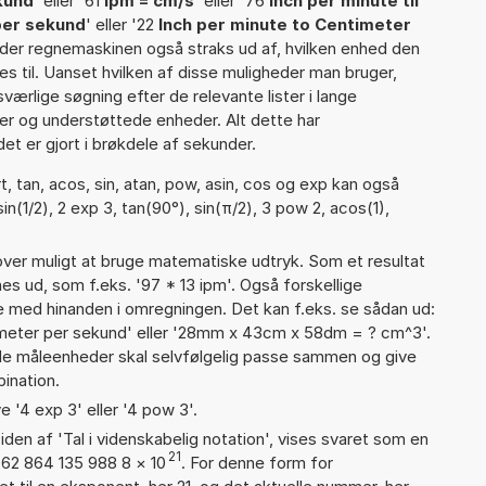
kund
' eller '61
ipm = cm/s
' eller '76
Inch per minute til
per sekund
' eller '22
Inch per minute to Centimeter
finder regnemaskinen også straks ud af, hvilken enhed den
es til. Uanset hvilken af disse muligheder man bruger,
ærlige søgning efter de relevante lister i lange
ier og understøttede enheder. Alt dette har
et er gjort i brøkdele af sekunder.
, tan, acos, sin, atan, pow, asin, cos og exp kan også
n(1/2), 2 exp 3, tan(90°), sin(π/2), 3 pow 2, acos(1),
er muligt at bruge matematiske udtryk. Som et resultat
nes ud, som f.eks. '97 * 13 ipm'. Også forskellige
 med hinanden i omregningen. Det kan f.eks. se sådan ud:
imeter per sekund' eller '28mm x 43cm x 58dm = ? cm^3'.
 måleenheder skal selvfølgelig passe sammen og give
ination.
e '4 exp 3' eller '4 pow 3'.
iden af 'Tal i videnskabelig notation', vises svaret som en
21
762 864 135 988 8
×
10
. For denne form for