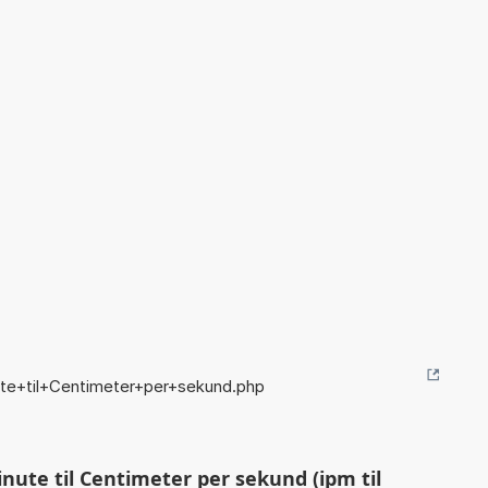
te+til+Centimeter+per+sekund.php
ute til Centimeter per sekund (ipm til