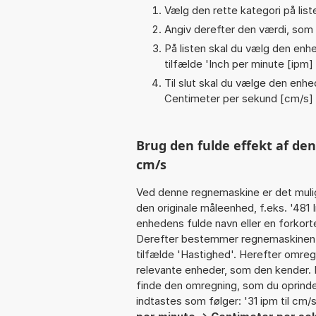
Vælg den rette kategori på liste
Angiv derefter den værdi, som 
På listen skal du vælg den enhed
tilfælde '
Inch per minute [ipm]
Til slut skal du vælge den enhed
Centimeter per sekund [cm/s]
Brug den fulde effekt af de
cm/s
Ved denne regnemaskine er det muli
den originale måleenhed, f.eks. '481
enhedens fulde navn eller en forkorte
Derefter bestemmer regnemaskinen k
tilfælde 'Hastighed'. Herefter omreg
relevante enheder, som den kender. I
finde den omregning, som du oprindel
indtastes som følger: '31 ipm til cm/s'