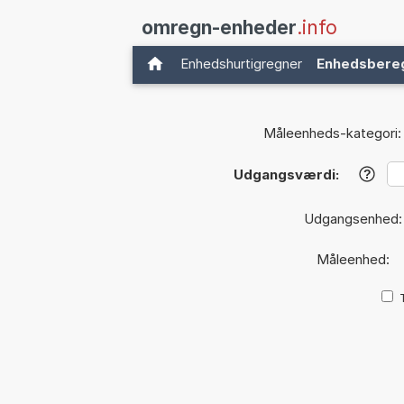
omregn-enheder
.info
Enhedshurtigregner
Enhedsbere
Måleenheds-kategori:
Udgangsværdi:
?
Udgangsenhed
Måleenhed: