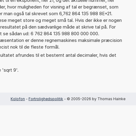
t til en eksponent, her 21, og det aktuelle nummer, her
er, hvor muligheden for visning af tal er begrænset, som
er man også tal skrevet som 6,762 864 135 988 8E+21.
læse meget store og meget små tal. Hvis der ikke er nogen
resultatet på den sædvanlige måde at skrive tal på. For
t se sådan ud: 6 762 864 135 988 800 000 000.
præsentation er denne regnemaskines maksimale præcision
ist nok til de fleste formål.
ultatet afrundes til et bestemt antal decimaler, hvis det
 'sqrt 9'.
Kolofon
-
Fortrolighedspolitik
- © 2005-2026 by Thomas Hainke