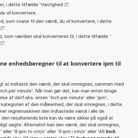
n, i dette tilfælde '
Hastighed
'.
du vil konvertere.
, som svarer til den værdi, du vil konvertere, i dette
'.
, som værdien skal konverteres til, i dette tilfælde '
'.
nne enhedsberegner til at konvertere ipm til
gt at indtaste den værdi, der skal omregnes, sammen med
 Inch per minute'. Når man gør det, kan man enten bruge
lse af detf.eks. enten 'Inch per minute' eller 'ipm'.
ategorien af den måleenhed, der skal omregnes, i dette
ner regnemaskinen den indtastede værdi i alle de
 den resulterende liste kan du være sikker på også at
igt søgte. Alternativt kan den værdi, der skal omregnes,
 eller '8 ipm to cm/s' eller '9 ipm i cm/s' eller '46
Inch