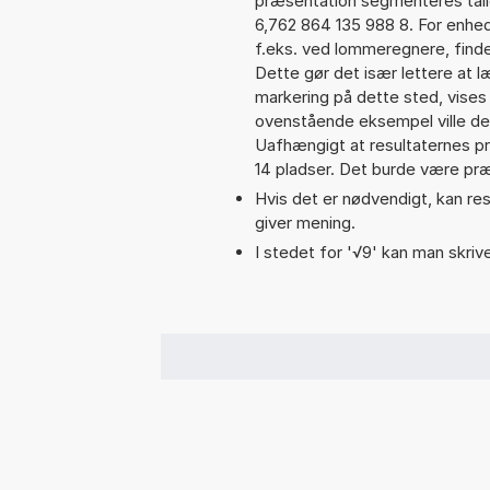
præsentation segmenteres talle
6,762 864 135 988 8. For enhed
f.eks. ved lommeregnere, find
Dette gør det især lettere at 
markering på dette sted, vises 
ovenstående eksempel ville de
Uafhængigt at resultaternes 
14 pladser. Det burde være præc
Hvis det er nødvendigt, kan res
giver mening.
I stedet for '√9' kan man skrive