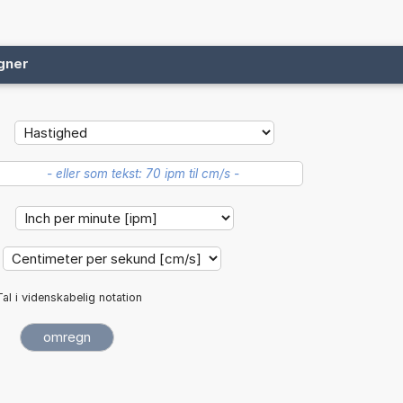
gner
:
Tal i videnskabelig notation