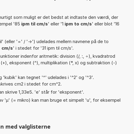
hurtigt som muligt er det bedst at indtaste den værdi, der
sempel '85
ipm til cm/s
' eller '1
ipm to cm/s
' eller blot '16
til' (eller '=' / '->') udelades mellem navnene på de to
 cm/s
' i stedet for '31 ipm til cm/s'.
ktioner indenfor aritmetik: division (/, :, ÷), kvadratrod
 (+), eksponent (^), multiplikation (*, x) og subtraktion (-)
g 'kubik' kan tegnet '^' udelades i '^2' og '^3'.
krives cm2 i stedet for cm^2.
an skrive 1,33e5. 'e' står for 'eksponent'.
v 'µ' (= mikro) kan man bruge et simpelt 'u', for eksempel
n med valglisterne