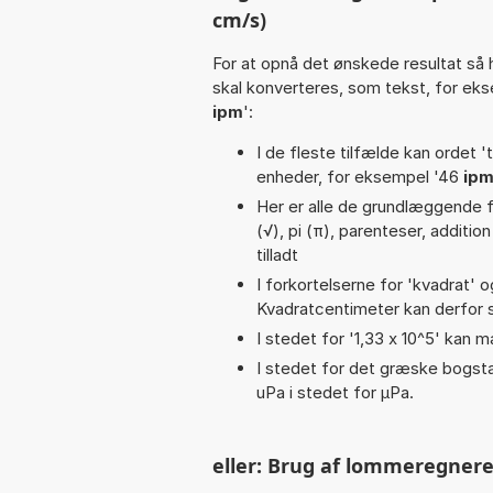
cm/s)
For at opnå det ønskede resultat så 
skal konverteres, som tekst, for ek
ipm
':
I de fleste tilfælde kan ordet '
enheder, for eksempel '46
ipm
Her er alle de grundlæggende fun
(√), pi (π), parenteser, addition
tilladt
I forkortelserne for 'kvadrat' o
Kvadratcentimeter kan derfor s
I stedet for '1,33 x 10^5' kan m
I stedet for det græske bogsta
uPa i stedet for µPa.
eller: Brug af lommeregnere