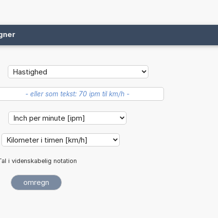
gner
:
Tal i videnskabelig notation