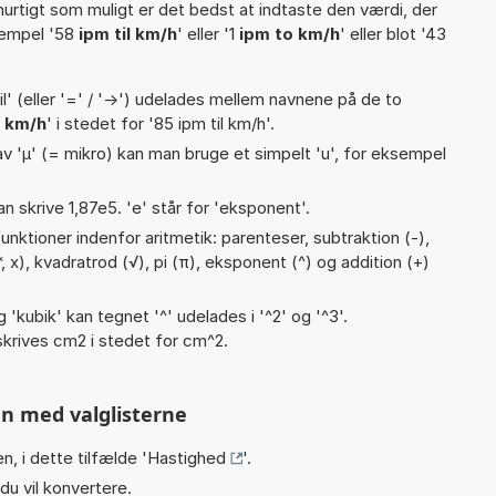
hurtigt som muligt er det bedst at indtaste den værdi, der
sempel '58
ipm til km/h
' eller '1
ipm to km/h
' eller blot '43
til' (eller '=' / '->') udelades mellem navnene på de to
 km/h
' i stedet for '85 ipm til km/h'.
v 'µ' (= mikro) kan man bruge et simpelt 'u', for eksempel
an skrive 1,87e5. 'e' står for 'eksponent'.
nktioner indenfor aritmetik: parenteser, subtraktion (-),
 (*, x), kvadratrod (√), pi (π), eksponent (^) og addition (+)
g 'kubik' kan tegnet '^' udelades i '^2' og '^3'.
krives cm2 i stedet for cm^2.
n med valglisterne
n, i dette tilfælde '
Hastighed
'.
du vil konvertere.