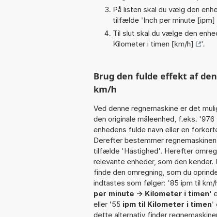
På listen skal du vælg den enhed
tilfælde '
Inch per minute [ipm]
Til slut skal du vælge den enhed
Kilometer i timen [km/h]
'.
Brug den fulde effekt af de
km/h
Ved denne regnemaskine er det muli
den originale måleenhed, f.eks. '976
enhedens fulde navn eller en forkorte
Derefter bestemmer regnemaskinen k
tilfælde 'Hastighed'. Herefter omreg
relevante enheder, som den kender. I
finde den omregning, som du oprindel
indtastes som følger: '85 ipm til km/h
per minute -> Kilometer i timen
' 
eller '55
ipm til Kilometer i timen
'
dette alternativ finder regnemaskine