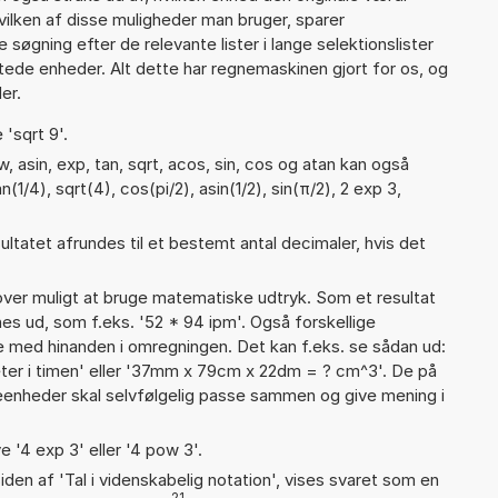
vilken af disse muligheder man bruger, sparer
øgning efter de relevante lister i lange selektionslister
tede enheder. Alt dette har regnemaskinen gjort for os, og
er.
 'sqrt 9'.
 asin, exp, tan, sqrt, acos, sin, cos og atan kan også
1/4), sqrt(4), cos(pi/2), asin(1/2), sin(π/2), 2 exp 3,
ultatet afrundes til et bestemt antal decimaler, hvis det
er muligt at bruge matematiske udtryk. Som et resultat
gnes ud, som f.eks. '52 * 94 ipm'. Også forskellige
 med hinanden i omregningen. Det kan f.eks. se sådan ud:
eter i timen' eller '37mm x 79cm x 22dm = ? cm^3'. De på
nheder skal selvfølgelig passe sammen og give mening i
e '4 exp 3' eller '4 pow 3'.
iden af 'Tal i videnskabelig notation', vises svaret som en
21