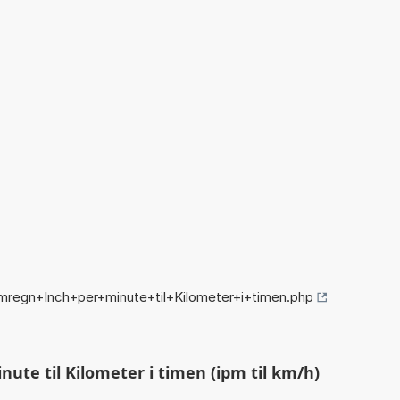
mregn+Inch+per+minute+til+Kilometer+i+timen.php
ute til Kilometer i timen (ipm til km/h)