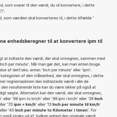
, som svarer til den værdi, du vil konvertere, i dette
'.
, som værdien skal konverteres til, i dette tilfælde '
nne enhedsberegner til at konvertere ipm til
gt at indtaste den værdi, der skal omregnes, sammen med
 Inch per minute'. Når man gør det, kan man enten bruge
lse af detf.eks. enten 'Inch per minute' eller 'ipm'.
ategorien af den måleenhed, der skal omregnes, i dette
ner regnemaskinen den indtastede værdi i alle de
 den resulterende liste kan du være sikker på også at
igt søgte. Alternativt kan den værdi, der skal omregnes,
' eller '98 ipm to km/h' eller '99 ipm i km/h' eller '28
Inch
eller '70
ipm = km/h
' eller '13
Inch per minute til km/h
'
 eller '40
Inch per minute to Kilometer i timen
'. For
n også straks ud af, hvilken enhed den originale værdi