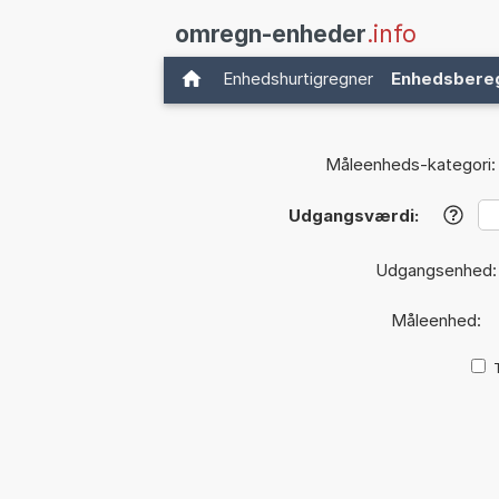
omregn-enheder
.info
Enhedshurtigregner
Enhedsbere
Måleenheds-kategori:
Udgangsværdi:
?
Udgangsenhed
Måleenhed: