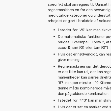
specifikt skal omregnes til. Uanset h
regnemaskinen en for den besværlige s
med utallige kategorier og understøt
arbejdet er gjort i brøkdele af sekund
I stedet for '√9' kan man skrive
De matematiske funktioner pow,
bruges. Eksempel: 3 pow 2, atan(
acos(1), sin(90) eller tan(90°)
Hvis det er nødvendigt, kan res
giver mening.
Regnemaskinen gør det derudov
er det ikke kun tal, der kan re
måleenheder kan parres direkte
'67 Inch per minute + 10 Kilom
denne måde kombinerede målee
den pågældende kombination.
I stedet for '4^3' kan man skriv
Hvis der er sat en markør ved s