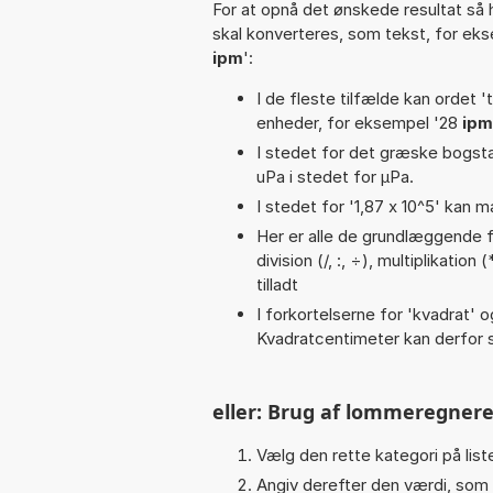
For at opnå det ønskede resultat så 
skal konverteres, som tekst, for ek
ipm
':
I de fleste tilfælde kan ordet '
enheder, for eksempel '28
ipm
I stedet for det græske bogsta
uPa i stedet for µPa.
I stedet for '1,87 x 10^5' kan m
Her er alle de grundlæggende fu
division (/, :, ÷), multiplikation
tilladt
I forkortelserne for 'kvadrat' o
Kvadratcentimeter kan derfor s
eller: Brug af lommeregnere
Vælg den rette kategori på liste
Angiv derefter den værdi, som 