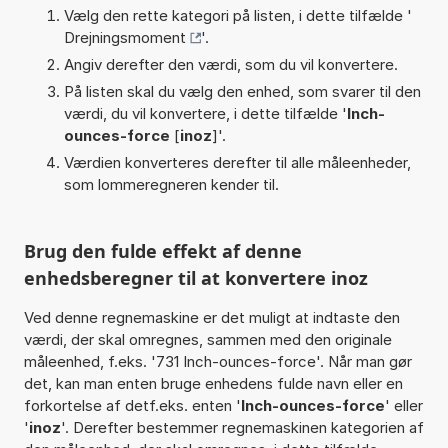
Vælg den rette kategori på listen, i dette tilfælde '
Drejningsmoment
'.
Angiv derefter den værdi, som du vil konvertere.
På listen skal du vælg den enhed, som svarer til den
værdi, du vil konvertere, i dette tilfælde '
Inch-
ounces-force
[
inoz
]'.
Værdien konverteres derefter til alle måleenheder,
som lommeregneren kender til.
Brug den fulde effekt af denne
enhedsberegner til at konvertere inoz
Ved denne regnemaskine er det muligt at indtaste den
værdi, der skal omregnes, sammen med den originale
måleenhed, f.eks. '731 Inch-ounces-force'. Når man gør
det, kan man enten bruge enhedens fulde navn eller en
forkortelse af detf.eks. enten '
Inch-ounces-force
' eller
'
inoz
'. Derefter bestemmer regnemaskinen kategorien af