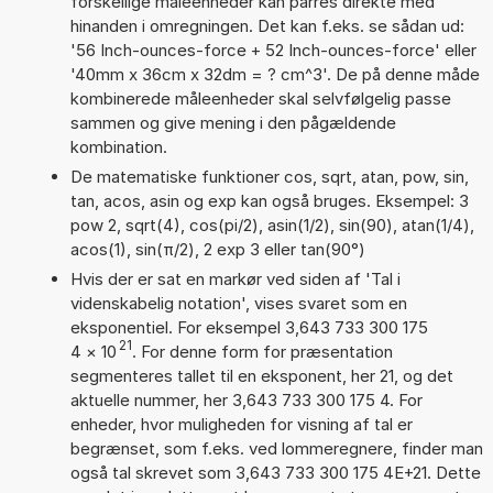
forskellige måleenheder kan parres direkte med
hinanden i omregningen. Det kan f.eks. se sådan ud:
'56 Inch-ounces-force + 52 Inch-ounces-force' eller
'40mm x 36cm x 32dm = ? cm^3'. De på denne måde
kombinerede måleenheder skal selvfølgelig passe
sammen og give mening i den pågældende
kombination.
De matematiske funktioner cos, sqrt, atan, pow, sin,
tan, acos, asin og exp kan også bruges. Eksempel: 3
pow 2, sqrt(4), cos(pi/2), asin(1/2), sin(90), atan(1/4),
acos(1), sin(π/2), 2 exp 3 eller tan(90°)
Hvis der er sat en markør ved siden af 'Tal i
videnskabelig notation', vises svaret som en
eksponentiel. For eksempel 3,643 733 300 175
21
4
×
10
. For denne form for præsentation
segmenteres tallet til en eksponent, her 21, og det
aktuelle nummer, her 3,643 733 300 175 4. For
enheder, hvor muligheden for visning af tal er
begrænset, som f.eks. ved lommeregnere, finder man
også tal skrevet som 3,643 733 300 175 4E+21. Dette