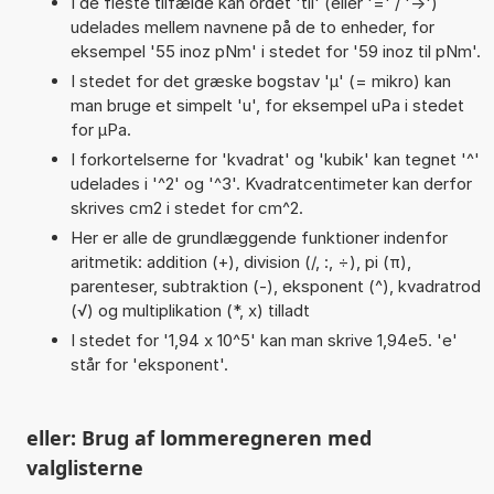
I de fleste tilfælde kan ordet 'til' (eller '=' / '->')
udelades mellem navnene på de to enheder, for
eksempel '55 inoz pNm' i stedet for '59 inoz til pNm'.
I stedet for det græske bogstav 'µ' (= mikro) kan
man bruge et simpelt 'u', for eksempel uPa i stedet
for µPa.
I forkortelserne for 'kvadrat' og 'kubik' kan tegnet '^'
udelades i '^2' og '^3'. Kvadratcentimeter kan derfor
skrives cm2 i stedet for cm^2.
Her er alle de grundlæggende funktioner indenfor
aritmetik: addition (+), division (/, :, ÷), pi (π),
parenteser, subtraktion (-), eksponent (^), kvadratrod
(√) og multiplikation (*, x) tilladt
I stedet for '1,94 x 10^5' kan man skrive 1,94e5. 'e'
står for 'eksponent'.
eller: Brug af lommeregneren med
valglisterne