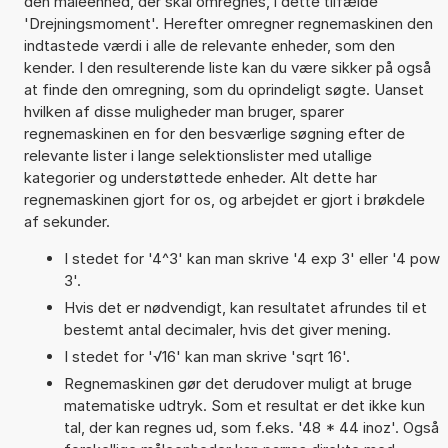
den måleenhed, der skal omregnes, i dette tilfælde
'Drejningsmoment'. Herefter omregner regnemaskinen den
indtastede værdi i alle de relevante enheder, som den
kender. I den resulterende liste kan du være sikker på også
at finde den omregning, som du oprindeligt søgte. Uanset
hvilken af disse muligheder man bruger, sparer
regnemaskinen en for den besværlige søgning efter de
relevante lister i lange selektionslister med utallige
kategorier og understøttede enheder. Alt dette har
regnemaskinen gjort for os, og arbejdet er gjort i brøkdele
af sekunder.
I stedet for '4^3' kan man skrive '4 exp 3' eller '4 pow
3'.
Hvis det er nødvendigt, kan resultatet afrundes til et
bestemt antal decimaler, hvis det giver mening.
I stedet for '√16' kan man skrive 'sqrt 16'.
Regnemaskinen gør det derudover muligt at bruge
matematiske udtryk. Som et resultat er det ikke kun
tal, der kan regnes ud, som f.eks. '48 * 44 inoz'. Også