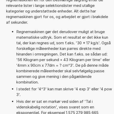
relevante lister i lange selektionslister med utallige
kategorier og understøttede enheder. Alt dette har
regnemaskinen gjort for os, og arbejdet er gjort i brøkdele
af sekunder.
Regnemaskinen gør det derudover muligt at bruge
matematiske udtryk. Som et resultat er det ikke kun
tal, der kan regnes ud, som f.eks. '30 * 17 kg/s'. Også
forskellige måleenheder kan parres direkte med
hinanden i omregningen. Det kan f.eks. se sådan ud:
'56 Kilogram per sekund + 43 Kilogram per time' eller
'4mm x 90cm x 77dm = ? cm^3'. De på denne måde
kombinerede måleenheder skal selvfølgelig passe
sammen og give mening i den pågældende
kombination.
I stedet for '4^3' kan man skrive '4 exp 3' eller '4 pow
3'.
Hvis der er sat en markør ved siden af 'Tal i
videnskabelig notation', vises svaret som en
eksponentiel. For eksempel 1,575 279 985 665