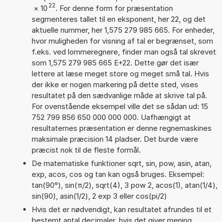
22
×
10
. For denne form for præsentation
segmenteres tallet til en eksponent, her 22, og det
aktuelle nummer, her 1,575 279 985 665. For enheder,
hvor muligheden for visning af tal er begrænset, som
f.eks. ved lommeregnere, finder man også tal skrevet
som 1,575 279 985 665 E+22. Dette gør det især
lettere at læse meget store og meget små tal. Hvis
der ikke er nogen markering på dette sted, vises
resultatet på den sædvanlige måde at skrive tal på.
For ovenstående eksempel ville det se sådan ud: 15
752 799 856 650 000 000 000. Uafhængigt at
resultaternes præsentation er denne regnemaskines
maksimale præcision 14 pladser. Det burde være
præcist nok til de fleste formål.
De matematiske funktioner sqrt, sin, pow, asin, atan,
exp, acos, cos og tan kan også bruges. Eksempel:
tan(90°), sin(π/2), sqrt(4), 3 pow 2, acos(1), atan(1/4),
sin(90), asin(1/2), 2 exp 3 eller cos(pi/2)
Hvis det er nødvendigt, kan resultatet afrundes til et
bestemt antal decimaler, hvis det giver mening.