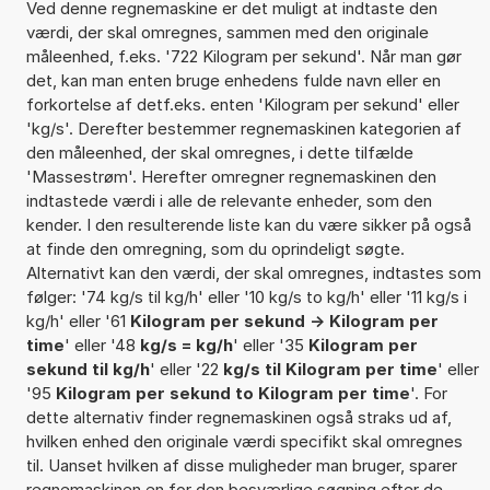
Ved denne regnemaskine er det muligt at indtaste den
værdi, der skal omregnes, sammen med den originale
måleenhed, f.eks. '722 Kilogram per sekund'. Når man gør
det, kan man enten bruge enhedens fulde navn eller en
forkortelse af detf.eks. enten 'Kilogram per sekund' eller
'kg/s'. Derefter bestemmer regnemaskinen kategorien af
den måleenhed, der skal omregnes, i dette tilfælde
'Massestrøm'. Herefter omregner regnemaskinen den
indtastede værdi i alle de relevante enheder, som den
kender. I den resulterende liste kan du være sikker på også
at finde den omregning, som du oprindeligt søgte.
Alternativt kan den værdi, der skal omregnes, indtastes som
følger: '74 kg/s til kg/h' eller '10 kg/s to kg/h' eller '11 kg/s i
kg/h' eller '61
Kilogram per sekund -> Kilogram per
time
' eller '48
kg/s = kg/h
' eller '35
Kilogram per
sekund til kg/h
' eller '22
kg/s til Kilogram per time
' eller
'95
Kilogram per sekund to Kilogram per time
'. For
dette alternativ finder regnemaskinen også straks ud af,
hvilken enhed den originale værdi specifikt skal omregnes
til. Uanset hvilken af disse muligheder man bruger, sparer
regnemaskinen en for den besværlige søgning efter de