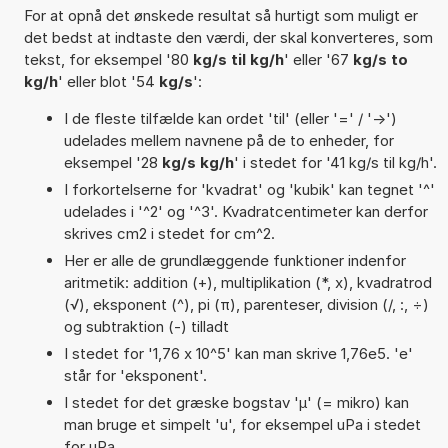
For at opnå det ønskede resultat så hurtigt som muligt er
det bedst at indtaste den værdi, der skal konverteres, som
tekst, for eksempel '80
kg/s til kg/h
' eller '67
kg/s to
kg/h
' eller blot '54
kg/s
':
I de fleste tilfælde kan ordet 'til' (eller '=' / '->')
udelades mellem navnene på de to enheder, for
eksempel '28
kg/s kg/h
' i stedet for '41 kg/s til kg/h'.
I forkortelserne for 'kvadrat' og 'kubik' kan tegnet '^'
udelades i '^2' og '^3'. Kvadratcentimeter kan derfor
skrives cm2 i stedet for cm^2.
Her er alle de grundlæggende funktioner indenfor
aritmetik: addition (+), multiplikation (*, x), kvadratrod
(√), eksponent (^), pi (π), parenteser, division (/, :, ÷)
og subtraktion (-) tilladt
I stedet for '1,76 x 10^5' kan man skrive 1,76e5. 'e'
står for 'eksponent'.
I stedet for det græske bogstav 'µ' (= mikro) kan
man bruge et simpelt 'u', for eksempel uPa i stedet
for µPa.