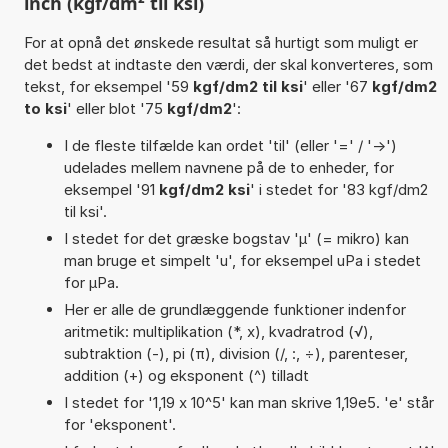
inch (kgf/dm² til ksi)
For at opnå det ønskede resultat så hurtigt som muligt er
det bedst at indtaste den værdi, der skal konverteres, som
tekst, for eksempel '59
kgf/dm2 til ksi
' eller '67
kgf/dm2
to ksi
' eller blot '75
kgf/dm2
':
I de fleste tilfælde kan ordet 'til' (eller '=' / '->')
udelades mellem navnene på de to enheder, for
eksempel '91
kgf/dm2 ksi
' i stedet for '83 kgf/dm2
til ksi'.
I stedet for det græske bogstav 'µ' (= mikro) kan
man bruge et simpelt 'u', for eksempel uPa i stedet
for µPa.
Her er alle de grundlæggende funktioner indenfor
aritmetik: multiplikation (*, x), kvadratrod (√),
subtraktion (-), pi (π), division (/, :, ÷), parenteser,
addition (+) og eksponent (^) tilladt
I stedet for '1,19 x 10^5' kan man skrive 1,19e5. 'e' står
for 'eksponent'.