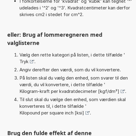
I forkortelserne for 'kvadrat' og 'kubik' kan tegnet '^'
udelades i '^2' og '^3'. Kvadratcentimeter kan derfor
skrives cm2 i stedet for cm^2.
eller: Brug af lommeregneren med
valglisterne
Vælg den rette kategori på listen, i dette tilfælde '
Tryk
'.
Angiv derefter den værdi, som du vil konvertere.
På listen skal du vælg den enhed, som svarer til den
værdi, du vil konvertere, i dette tilfælde '
Kilogram-kraft per kvadratdecimeter [kgf/dm²]
'.
Til slut skal du vælge den enhed, som værdien skal
konverteres til, i dette tilfælde '
Kilopound per square inch [ksi]
'.
Brug den fulde effekt af denne