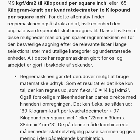
'49
kgf/dm2 til Kilopound per square inch
' eller '65
Kilogram-kraft per kvadratdecimeter to Kilopound
per square inch
'. For dette alternativ finder
regnemaskinen også straks ud af, hvilken enhed den
originale værdi specifikt skal omregnes til. Uanset hvilken af
disse muligheder man bruger, sparer regnemaskinen en for
den besværlige søgning efter de relevante lister i lange
selektionslister med utallige kategorier og understøttede
enheder. Alt dette har regnemaskinen gjort for os, og
arbejdet er gjort i brøkdele af sekunder.
Regnemaskinen gør det derudover muligt at bruge
matematiske udtryk. Som et resultat er det ikke kun
tal, der kan regnes ud, som f.eks. '6 * 14 kgf/dm2'.
Også forskellige måleenheder kan parres direkte med
hinanden i omregningen. Det kan f.eks. se sådan ud:
'89 Kilogram-kraft per kvadratdecimeter + 97
Kilopound per square inch' eller '22mm x 30cm x
38dm = ? cm^3'. De på denne måde kombinerede
måleenheder skal selvfølgelig passe sammen og give
mening i den pågældende kombination.