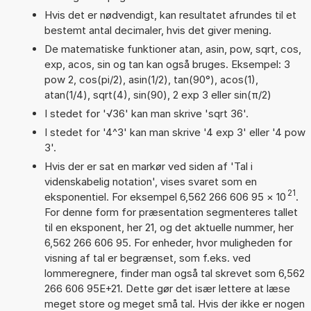
Hvis det er nødvendigt, kan resultatet afrundes til et
bestemt antal decimaler, hvis det giver mening.
De matematiske funktioner atan, asin, pow, sqrt, cos,
exp, acos, sin og tan kan også bruges. Eksempel: 3
pow 2, cos(pi/2), asin(1/2), tan(90°), acos(1),
atan(1/4), sqrt(4), sin(90), 2 exp 3 eller sin(π/2)
I stedet for '√36' kan man skrive 'sqrt 36'.
I stedet for '4^3' kan man skrive '4 exp 3' eller '4 pow
3'.
Hvis der er sat en markør ved siden af 'Tal i
videnskabelig notation', vises svaret som en
21
eksponentiel. For eksempel 6,562 266 606 95
×
10
.
For denne form for præsentation segmenteres tallet
til en eksponent, her 21, og det aktuelle nummer, her
6,562 266 606 95. For enheder, hvor muligheden for
visning af tal er begrænset, som f.eks. ved
lommeregnere, finder man også tal skrevet som 6,562
266 606 95E+21. Dette gør det især lettere at læse
meget store og meget små tal. Hvis der ikke er nogen