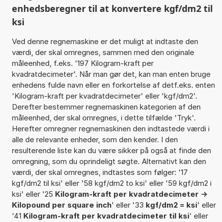
enhedsberegner til at konvertere kgf/dm2 til
ksi
Ved denne regnemaskine er det muligt at indtaste den
værdi, der skal omregnes, sammen med den originale
måleenhed, f.eks. '197 Kilogram-kraft per
kvadratdecimeter'. Når man gør det, kan man enten bruge
enhedens fulde navn eller en forkortelse af detf.eks. enten
'Kilogram-kraft per kvadratdecimeter' eller 'kgf/dm2'.
Derefter bestemmer regnemaskinen kategorien af den
måleenhed, der skal omregnes, i dette tilfælde 'Tryk'.
Herefter omregner regnemaskinen den indtastede værdi i
alle de relevante enheder, som den kender. I den
resulterende liste kan du være sikker på også at finde den
omregning, som du oprindeligt søgte. Alternativt kan den
værdi, der skal omregnes, indtastes som følger: '17
kgf/dm2 til ksi' eller '58 kgf/dm2 to ksi' eller '59 kgf/dm2 i
ksi' eller '25
Kilogram-kraft per kvadratdecimeter ->
Kilopound per square inch
' eller '33
kgf/dm2 = ksi
' eller
'41
Kilogram-kraft per kvadratdecimeter til ksi
' eller