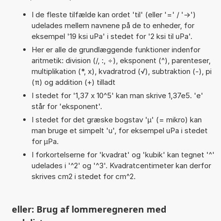
I de fleste tilfælde kan ordet 'til' (eller '=' / '->')
udelades mellem navnene på de to enheder, for
eksempel '19 ksi uPa' i stedet for '2 ksi til uPa'.
Her er alle de grundlæggende funktioner indenfor
aritmetik: division (/, :, ÷), eksponent (^), parenteser,
multiplikation (*, x), kvadratrod (√), subtraktion (-), pi
(π) og addition (+) tilladt
I stedet for '1,37 x 10^5' kan man skrive 1,37e5. 'e'
står for 'eksponent'.
I stedet for det græske bogstav 'µ' (= mikro) kan
man bruge et simpelt 'u', for eksempel uPa i stedet
for µPa.
I forkortelserne for 'kvadrat' og 'kubik' kan tegnet '^'
udelades i '^2' og '^3'. Kvadratcentimeter kan derfor
skrives cm2 i stedet for cm^2.
eller: Brug af lommeregneren med