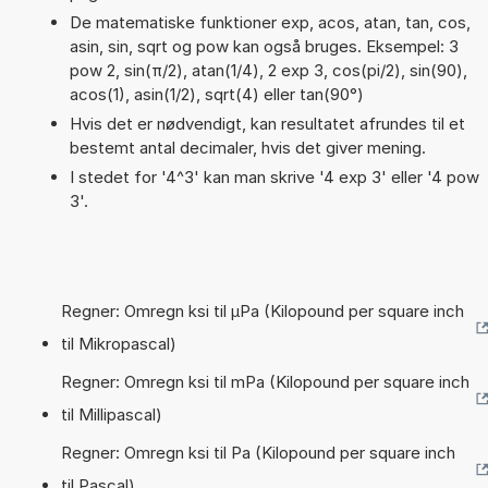
De matematiske funktioner exp, acos, atan, tan, cos,
asin, sin, sqrt og pow kan også bruges. Eksempel: 3
pow 2, sin(π/2), atan(1/4), 2 exp 3, cos(pi/2), sin(90),
acos(1), asin(1/2), sqrt(4) eller tan(90°)
Hvis det er nødvendigt, kan resultatet afrundes til et
bestemt antal decimaler, hvis det giver mening.
I stedet for '4^3' kan man skrive '4 exp 3' eller '4 pow
3'.
Regner: Omregn ksi til µPa (Kilopound per square inch
til Mikropascal)
Regner: Omregn ksi til mPa (Kilopound per square inch
til Millipascal)
Regner: Omregn ksi til Pa (Kilopound per square inch
til Pascal)