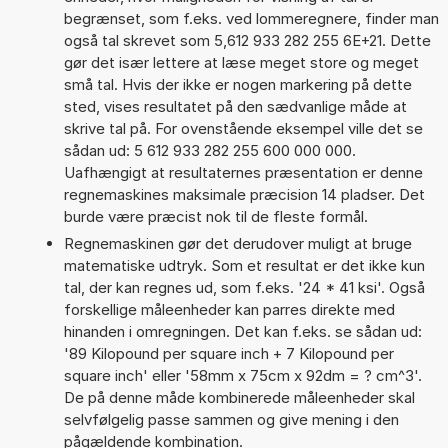
begrænset, som f.eks. ved lommeregnere, finder man
også tal skrevet som 5,612 933 282 255 6E+21. Dette
gør det især lettere at læse meget store og meget
små tal. Hvis der ikke er nogen markering på dette
sted, vises resultatet på den sædvanlige måde at
skrive tal på. For ovenstående eksempel ville det se
sådan ud: 5 612 933 282 255 600 000 000.
Uafhængigt at resultaternes præsentation er denne
regnemaskines maksimale præcision 14 pladser. Det
burde være præcist nok til de fleste formål.
Regnemaskinen gør det derudover muligt at bruge
matematiske udtryk. Som et resultat er det ikke kun
tal, der kan regnes ud, som f.eks. '24 * 41 ksi'. Også
forskellige måleenheder kan parres direkte med
hinanden i omregningen. Det kan f.eks. se sådan ud:
'89 Kilopound per square inch + 7 Kilopound per
square inch' eller '58mm x 75cm x 92dm = ? cm^3'.
De på denne måde kombinerede måleenheder skal
selvfølgelig passe sammen og give mening i den
pågældende kombination.