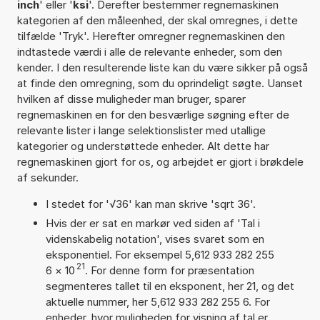
inch
' eller '
ksi
'. Derefter bestemmer regnemaskinen
kategorien af den måleenhed, der skal omregnes, i dette
tilfælde 'Tryk'. Herefter omregner regnemaskinen den
indtastede værdi i alle de relevante enheder, som den
kender. I den resulterende liste kan du være sikker på også
at finde den omregning, som du oprindeligt søgte. Uanset
hvilken af disse muligheder man bruger, sparer
regnemaskinen en for den besværlige søgning efter de
relevante lister i lange selektionslister med utallige
kategorier og understøttede enheder. Alt dette har
regnemaskinen gjort for os, og arbejdet er gjort i brøkdele
af sekunder.
I stedet for '√36' kan man skrive 'sqrt 36'.
Hvis der er sat en markør ved siden af 'Tal i
videnskabelig notation', vises svaret som en
eksponentiel. For eksempel 5,612 933 282 255
21
6
×
10
. For denne form for præsentation
segmenteres tallet til en eksponent, her 21, og det
aktuelle nummer, her 5,612 933 282 255 6. For
enheder, hvor muligheden for visning af tal er