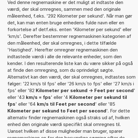
Ved denne regnemaskine er det muligt at indtaste den
værdi, der skal omregnes, sammen med den originale
måleenhed, f.eks. '292 Kilometer per sekund'. Når man gør
det, kan man enten bruge enhedens fulde navn eller en
forkortelse af detf.eks. enten 'Kilometer per sekund' eller
'km/s'. Derefter bestemmer regnemaskinen kategorien af
den måleenhed, der skal omregnes, i dette tilfælde
'Hastighed'. Herefter omregner regnemaskinen den
indtastede værdi i alle de relevante enheder, som den
kender. I den resulterende liste kan du være sikker på også
at finde den omregning, som du oprindeligt søgte.
Alternativt kan den værdi, der skal omregnes, indtastes som
følger: '22 km/s til fps' eller '26 km/s to fps' eller '27 km/s i
fps' eller '82
Kilometer per sekund -> Feet per second
'
eller '43
km/s = fps
' eller '4
Kilometer per sekund til
fps
' eller '64
km/s til Feet per second
' eller '85
Kilometer per sekund to Feet per second
'. For dette
alternativ finder regnemaskinen også straks ud af, hvilken
enhed den originale værdi specifikt skal omregnes til.
Uanset hvilken af disse muligheder man bruger, sparer
regnemaskinen en for den besværlige søgning efter de