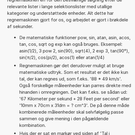
relevante lister i lange selektionslister med utallige
kategorier og understøttede enheder. Alt dette har
regnemaskinen gjort for os, og arbejdet er gjort i brøkdele
af sekunder.
De matematiske funktioner pow, sin, atan, asin, acos,
tan, cos, sqrt og exp kan også bruges. Eksempel:
asin(1/2), 3 pow 2, sin(90), sqrt(4), 2 exp 3, tan(90°),
sin(π/2), cos(pi/2), acos(1) eller atan(1/4)
Regnemaskinen gør det derudover muligt at bruge
matematiske udtryk. Som et resultat er det ikke kun
tal, der kan regnes ud, som f.eks. '88 * 49 km/s'.
Også forskellige måleenheder kan parres direkte med
hinanden i omregningen. Det kan f.eks. se sådan ud:
'67 Kilometer per sekund + 28 Feet per second' eller
'10mm x 70cm x 31dm = ? cm^3'. De på denne måde
kombinerede måleenheder skal selvfølgelig passe
sammen og give mening i den pågældende
kombination.
Hvis der er sat en markør ved siden af 'Tal i