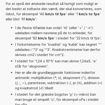
For at opnå det ønskede resultat så hurtigt som muligt er
det bedst at indtaste den værdi, der skal konverteres, som
tekst, for eksempel '40
km/s til fps
' eller '1
km/s to fps
'
eller blot '61
km/s
':
I de fleste tilfælde kan ordet 'til' (eller '=' / '->')
udelades mellem navnene på de to enheder, for
eksempel '82
km/s fps
' i stedet for '22 km/s til fps'.
I forkortelserne for 'kvadrat' og 'kubik' kan tegnet '^'
udelades i '^2' og '^3'. Kvadratcentimeter kan derfor
skrives cm2 i stedet for cm^2.
I stedet for '1,24 x 10^5' kan man skrive 1,24e5. 'e'
står for 'eksponent'.
Her er alle de grundlæggende funktioner indenfor
aritmetik: multiplikation (*, x), eksponent (^), division
(/, :, ÷), parenteser, subtraktion (-), pi (π), addition (+)
og kvadratrod (√) tilladt
I stedet for det græske bogstav 'µ' (= mikro) kan
man bruge et simpelt 'u', for eksempel uPa i stedet
for µPa.