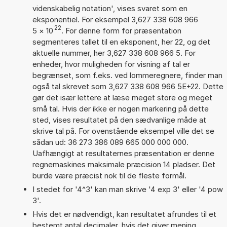
videnskabelig notation', vises svaret som en
eksponentiel. For eksempel 3,627 338 608 966
22
5
×
10
. For denne form for præsentation
segmenteres tallet til en eksponent, her 22, og det
aktuelle nummer, her 3,627 338 608 966 5. For
enheder, hvor muligheden for visning af tal er
begrænset, som f.eks. ved lommeregnere, finder man
også tal skrevet som 3,627 338 608 966 5E+22. Dette
gør det især lettere at læse meget store og meget
små tal. Hvis der ikke er nogen markering på dette
sted, vises resultatet på den sædvanlige måde at
skrive tal på. For ovenstående eksempel ville det se
sådan ud: 36 273 386 089 665 000 000 000.
Uafhængigt at resultaternes præsentation er denne
regnemaskines maksimale præcision 14 pladser. Det
burde være præcist nok til de fleste formål.
I stedet for '4^3' kan man skrive '4 exp 3' eller '4 pow
3'.
Hvis det er nødvendigt, kan resultatet afrundes til et
bestemt antal decimaler, hvis det giver mening.