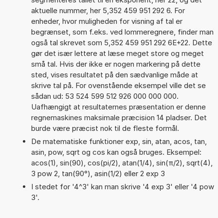
aktuelle nummer, her 5,352 459 951 292 6. For
enheder, hvor muligheden for visning af tal er
begrænset, som f.eks. ved lommeregnere, finder man
også tal skrevet som 5,352 459 951 292 6E+22. Dette
gør det især lettere at læse meget store og meget
små tal. Hvis der ikke er nogen markering på dette
sted, vises resultatet på den sædvanlige måde at
skrive tal på. For ovenstående eksempel ville det se
sådan ud: 53 524 599 512 926 000 000 000.
Uafhængigt at resultaternes præsentation er denne
regnemaskines maksimale præcision 14 pladser. Det
burde være præcist nok til de fleste formål.
De matematiske funktioner exp, sin, atan, acos, tan,
asin, pow, sqrt og cos kan også bruges. Eksempel:
acos(1), sin(90), cos(pi/2), atan(1/4), sin(π/2), sqrt(4),
3 pow 2, tan(90°), asin(1/2) eller 2 exp 3
I stedet for '4^3' kan man skrive '4 exp 3' eller '4 pow
3'.