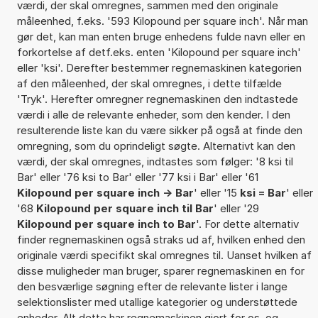
værdi, der skal omregnes, sammen med den originale
måleenhed, f.eks. '593 Kilopound per square inch'. Når man
gør det, kan man enten bruge enhedens fulde navn eller en
forkortelse af detf.eks. enten 'Kilopound per square inch'
eller 'ksi'. Derefter bestemmer regnemaskinen kategorien
af den måleenhed, der skal omregnes, i dette tilfælde
'Tryk'. Herefter omregner regnemaskinen den indtastede
værdi i alle de relevante enheder, som den kender. I den
resulterende liste kan du være sikker på også at finde den
omregning, som du oprindeligt søgte. Alternativt kan den
værdi, der skal omregnes, indtastes som følger: '8 ksi til
Bar' eller '76 ksi to Bar' eller '77 ksi i Bar' eller '61
Kilopound per square inch -> Bar
' eller '15
ksi = Bar
' eller
'68
Kilopound per square inch til Bar
' eller '29
Kilopound per square inch to Bar
'. For dette alternativ
finder regnemaskinen også straks ud af, hvilken enhed den
originale værdi specifikt skal omregnes til. Uanset hvilken af
disse muligheder man bruger, sparer regnemaskinen en for
den besværlige søgning efter de relevante lister i lange
selektionslister med utallige kategorier og understøttede
enheder. Alt dette har regnemaskinen gjort for os, og