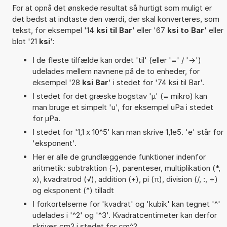
For at opnå det ønskede resultat så hurtigt som muligt er
det bedst at indtaste den værdi, der skal konverteres, som
tekst, for eksempel '14
ksi til Bar
' eller '67
ksi to Bar
' eller
blot '21
ksi
':
I de fleste tilfælde kan ordet 'til' (eller '=' / '->')
udelades mellem navnene på de to enheder, for
eksempel '28
ksi Bar
' i stedet for '74 ksi til Bar'.
I stedet for det græske bogstav 'µ' (= mikro) kan
man bruge et simpelt 'u', for eksempel uPa i stedet
for µPa.
I stedet for '1,1 x 10^5' kan man skrive 1,1e5. 'e' står for
'eksponent'.
Her er alle de grundlæggende funktioner indenfor
aritmetik: subtraktion (-), parenteser, multiplikation (*,
x), kvadratrod (√), addition (+), pi (π), division (/, :, ÷)
og eksponent (^) tilladt
I forkortelserne for 'kvadrat' og 'kubik' kan tegnet '^'
udelades i '^2' og '^3'. Kvadratcentimeter kan derfor
skrives cm2 i stedet for cm^2.