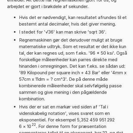
arbejdet er gjort i brøkdele af sekunder.
Hvis det er nødvendigt, kan resultatet afrundes til et
bestemt antal decimaler, hvis det giver mening.
I stedet for '√36' kan man skrive 'sqrt 36'.
Regnemaskinen gør det derudover muligt at bruge
matematiske udtryk. Som et resultat er det ikke kun
tal, der kan regnes ud, som f.eks. '96 * 50 ksi'. Også
forskellige måleenheder kan parres direkte med
hinanden i omregningen. Det kan f.eks. se sådan ud:
'89 Kilopound per square inch + 43 Bar' eller '4mm x
57cm x 11dm = ? cm^3'. De på denne måde
kombinerede måleenheder skal selvfølgelig passe
sammen og give mening i den pågældende
kombination.
Hvis der er sat en markør ved siden af 'Tal i
videnskabelig notation', vises svaret som en
eksponentiel. For eksempel 5,352 459 951 292
22
6
×
10
. For denne form for præsentation
segmenteres tallet til en eksponent, her 22, og det