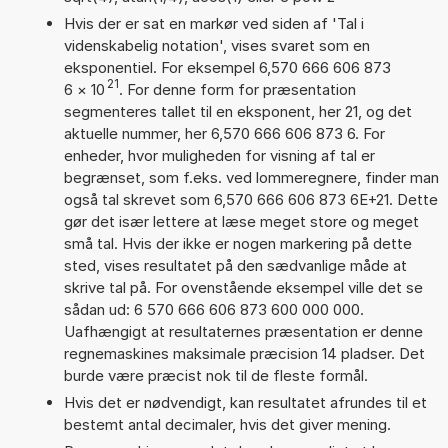
Hvis der er sat en markør ved siden af 'Tal i
videnskabelig notation', vises svaret som en
eksponentiel. For eksempel 6,570 666 606 873
21
6
×
10
. For denne form for præsentation
segmenteres tallet til en eksponent, her 21, og det
aktuelle nummer, her 6,570 666 606 873 6. For
enheder, hvor muligheden for visning af tal er
begrænset, som f.eks. ved lommeregnere, finder man
også tal skrevet som 6,570 666 606 873 6E+21. Dette
gør det især lettere at læse meget store og meget
små tal. Hvis der ikke er nogen markering på dette
sted, vises resultatet på den sædvanlige måde at
skrive tal på. For ovenstående eksempel ville det se
sådan ud: 6 570 666 606 873 600 000 000.
Uafhængigt at resultaternes præsentation er denne
regnemaskines maksimale præcision 14 pladser. Det
burde være præcist nok til de fleste formål.
Hvis det er nødvendigt, kan resultatet afrundes til et
bestemt antal decimaler, hvis det giver mening.