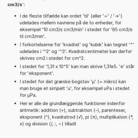
cm3/s
':
I de fleste tilfælde kan ordet 'til' (eller '=' / '->')
udelades mellem navnene på de to enheder, for
eksempel '10 cm3/s cm3/min' i stedet for '95 cm3/s
til cm3/min'.
I forkortelserne for 'kvadrat' og 'kubik' kan tegnet '^'
udelades i '^2' og '^3'. Kvadratcentimeter kan derfor
skrives cm2 i stedet for cm^2.
I stedet for '1,31 x 10^5' kan man skrive 1,31e5. 'e' står
for 'eksponent'.
I stedet for det græske bogstav 'µ' (= mikro) kan
man bruge et simpelt 'u', for eksempel uPa i stedet
for µPa.
Her er alle de grundlæggende funktioner indenfor
aritmetik: addition (+), subtraktion (-), parenteser,
eksponent (^), kvadratrod (√), pi (π), multiplikation (*,
x) og division (/, :, ÷) tilladt