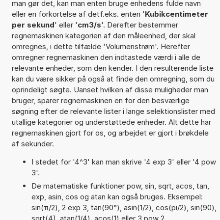
man gør det, kan man enten bruge enhedens fulde navn
eller en forkortelse af detf.eks. enten '
Kubikcentimeter
per sekund
' eller '
cm3/s
'. Derefter bestemmer
regnemaskinen kategorien af den måleenhed, der skal
omregnes, i dette tilfælde 'Volumenstrøm'. Herefter
omregner regnemaskinen den indtastede værdi i alle de
relevante enheder, som den kender. I den resulterende liste
kan du være sikker på også at finde den omregning, som du
oprindeligt søgte. Uanset hvilken af disse muligheder man
bruger, sparer regnemaskinen en for den besværlige
søgning efter de relevante lister i lange selektionslister med
utallige kategorier og understøttede enheder. Alt dette har
regnemaskinen gjort for os, og arbejdet er gjort i brøkdele
af sekunder.
I stedet for '4^3' kan man skrive '4 exp 3' eller '4 pow
3'.
De matematiske funktioner pow, sin, sqrt, acos, tan,
exp, asin, cos og atan kan også bruges. Eksempel:
sin(π/2), 2 exp 3, tan(90°), asin(1/2), cos(pi/2), sin(90),
sqrt(4), atan(1/4), acos(1) eller 3 pow 2