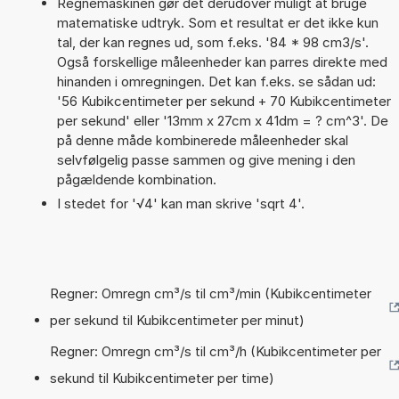
Regnemaskinen gør det derudover muligt at bruge
matematiske udtryk. Som et resultat er det ikke kun
tal, der kan regnes ud, som f.eks. '84 * 98 cm3/s'.
Også forskellige måleenheder kan parres direkte med
hinanden i omregningen. Det kan f.eks. se sådan ud:
'56 Kubikcentimeter per sekund + 70 Kubikcentimeter
per sekund' eller '13mm x 27cm x 41dm = ? cm^3'. De
på denne måde kombinerede måleenheder skal
selvfølgelig passe sammen og give mening i den
pågældende kombination.
I stedet for '√4' kan man skrive 'sqrt 4'.
Regner: Omregn cm³/s til cm³/min (Kubikcentimeter
per sekund til Kubikcentimeter per minut)
Regner: Omregn cm³/s til cm³/h (Kubikcentimeter per
sekund til Kubikcentimeter per time)