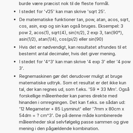
burde være præcist nok til de fleste formål.
I stedet for '√25' kan man skrive 'sqrt 25'.
De matematiske funktioner tan, pow, atan, acos, sqrt,
cos, asin, exp og sin kan også bruges. Eksempel: 3
pow 2, acos(1), sqrt(4), sin(π/2), 2 exp 3, tan(90°),
asin(1/2), atan(1/4), cos(pi/2) eller sin(90)
Hvis det er nødvendigt, kan resultatet afrundes til et
bestemt antal decimaler, hvis det giver mening.
I stedet for '4^3' kan man skrive '4 exp 3' eller '4 pow
3'.
Regnemaskinen gør det derudover muligt at bruge
matematiske udtryk. Som et resultat er det ikke kun
tal, der kan regnes ud, som f.eks. '59 * 33 Mm'. Også
forskellige måleenheder kan parres direkte med
hinanden i omregningen. Det kan f.eks. se sådan ud:
'12 Megameter + 85 Lysminut' eller '7mm x 80cm x
54dm = ? cm^3'. De på denne måde kombinerede
måleenheder skal selvfølgelig passe sammen og give
mening i den pågældende kombination.