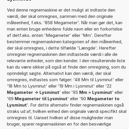
Ved denne regnemaskine er det muligt at indtaste den
værdi, der skal omregnes, sammen med den originale
måleenhed, f.eks. '858 Megameter'. Når man gør det, kan
man enten bruge enhedens fulde navn eller en forkortelse
af detf.eks. enten 'Megameter' eller 'Mm'. Derefter
bestemmer regnemaskinen kategorien af den måleenhed,
der skal omregnes, i dette tilfælde 'Længde'. Herefter
omregner regnemaskinen den indtastede værdi i alle de
relevante enheder, som den kender. I den resulterende liste
kan du være sikker på også at finde den omregning, som du
oprindeligt søgte. Alternativt kan den værdi, der skal
omregnes, indtastes som følger: '48 Mm til Lysminut' eller
'18 Mm to Lysminut' eller '19 Mm i Lysminut' eller '22
Megameter -> Lysminut
' eller '95
Mm = Lysminut
' eller
'69
Megameter til Lysminut
' eller '90
Megameter to
Lysminut
'. For dette alternativ finder regnemaskinen også
straks ud af, hvilken enhed den originale værdi specifikt skal
omregnes til. Uanset hvilken af disse muligheder man
bruger, sparer regnemaskinen en for den besværlige