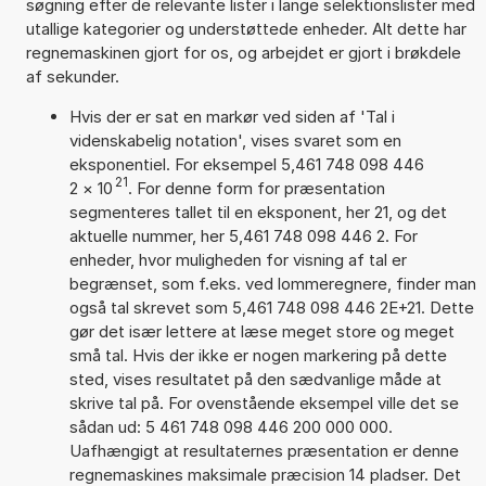
søgning efter de relevante lister i lange selektionslister med
utallige kategorier og understøttede enheder. Alt dette har
regnemaskinen gjort for os, og arbejdet er gjort i brøkdele
af sekunder.
Hvis der er sat en markør ved siden af 'Tal i
videnskabelig notation', vises svaret som en
eksponentiel. For eksempel 5,461 748 098 446
21
2
×
10
. For denne form for præsentation
segmenteres tallet til en eksponent, her 21, og det
aktuelle nummer, her 5,461 748 098 446 2. For
enheder, hvor muligheden for visning af tal er
begrænset, som f.eks. ved lommeregnere, finder man
også tal skrevet som 5,461 748 098 446 2E+21. Dette
gør det især lettere at læse meget store og meget
små tal. Hvis der ikke er nogen markering på dette
sted, vises resultatet på den sædvanlige måde at
skrive tal på. For ovenstående eksempel ville det se
sådan ud: 5 461 748 098 446 200 000 000.
Uafhængigt at resultaternes præsentation er denne
regnemaskines maksimale præcision 14 pladser. Det