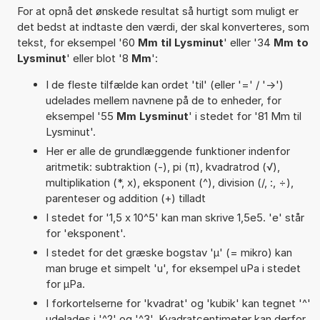
For at opnå det ønskede resultat så hurtigt som muligt er
det bedst at indtaste den værdi, der skal konverteres, som
tekst, for eksempel '60
Mm til Lysminut
' eller '34
Mm to
Lysminut
' eller blot '8
Mm
':
I de fleste tilfælde kan ordet 'til' (eller '=' / '->')
udelades mellem navnene på de to enheder, for
eksempel '55
Mm Lysminut
' i stedet for '81 Mm til
Lysminut'.
Her er alle de grundlæggende funktioner indenfor
aritmetik: subtraktion (-), pi (π), kvadratrod (√),
multiplikation (*, x), eksponent (^), division (/, :, ÷),
parenteser og addition (+) tilladt
I stedet for '1,5 x 10^5' kan man skrive 1,5e5. 'e' står
for 'eksponent'.
I stedet for det græske bogstav 'µ' (= mikro) kan
man bruge et simpelt 'u', for eksempel uPa i stedet
for µPa.
I forkortelserne for 'kvadrat' og 'kubik' kan tegnet '^'
udelades i '^2' og '^3'. Kvadratcentimeter kan derfor