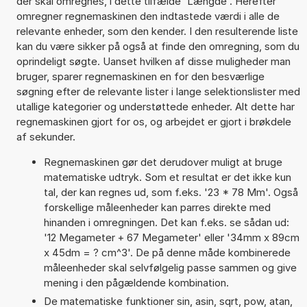
der skal omregnes, i dette tilfælde 'Længde'. Herefter
omregner regnemaskinen den indtastede værdi i alle de
relevante enheder, som den kender. I den resulterende liste
kan du være sikker på også at finde den omregning, som du
oprindeligt søgte. Uanset hvilken af disse muligheder man
bruger, sparer regnemaskinen en for den besværlige
søgning efter de relevante lister i lange selektionslister med
utallige kategorier og understøttede enheder. Alt dette har
regnemaskinen gjort for os, og arbejdet er gjort i brøkdele
af sekunder.
Regnemaskinen gør det derudover muligt at bruge
matematiske udtryk. Som et resultat er det ikke kun
tal, der kan regnes ud, som f.eks. '23 * 78 Mm'. Også
forskellige måleenheder kan parres direkte med
hinanden i omregningen. Det kan f.eks. se sådan ud:
'12 Megameter + 67 Megameter' eller '34mm x 89cm
x 45dm = ? cm^3'. De på denne måde kombinerede
måleenheder skal selvfølgelig passe sammen og give
mening i den pågældende kombination.
De matematiske funktioner sin, asin, sqrt, pow, atan,