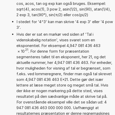
cos, acos, tan og exp kan også bruges. Eksempel:
sqrt(4), acos(1), 3 pow 2, asin(1/2), sin(90), atan(1/4),
2 exp 3, tan(90°), sin(π/2) eller cos(pi/2)
I stedet for '4^3' kan man skrive '4 exp 3' eller '4 pow
3'.
Hvis der er sat en markør ved siden af 'Tal i
videnskabelig notation', vises svaret som en
eksponentiel. For eksempel 4,947 081 436 463
21
×
10
. For denne form for præsentation
segmenteres tallet til en eksponent, her 21, og det
aktuelle nummer, her 4,947 081 436 463. For enheder,
hvor muligheden for visning af tal er begrænset, som
f.eks. ved lommeregnere, finder man også tal skrevet
som 4,947 081 436 463 E+21. Dette gør det især
lettere at læse meget store og meget små tal. Hvis
der ikke er nogen markering på dette sted, vises
resultatet på den sædvanlige måde at skrive tal på.
For ovenstående eksempel ville det se sådan ud: 4
947 081 436 463 000 000 000. Uafhængigt at
resultaternes præsentation er denne regnemaskines