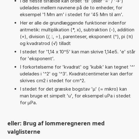
I de fleste tilfælde kan ordet 'til' (eller '=' / '->')
udelades mellem navnene på de to enheder, for
eksempel '1 Mm am' i stedet for '45 Mm til am'.
Her er alle de grundlæggende funktioner indenfor
aritmetik: multiplikation (*, x), subtraktion (-), addition
(+), division (/, :, ÷), parenteser, eksponent (^), pi (π)
og kvadratrod (√) tilladt
I stedet for '1,14 x 10^5' kan man skrive 1,14e5. 'e' står
for 'eksponent'.
I forkortelserne for 'kvadrat' og 'kubik' kan tegnet '^'
udelades i '^2' og '^3'. Kvadratcentimeter kan derfor
skrives cm2 i stedet for cm^2.
I stedet for det græske bogstav 'µ' (= mikro) kan
man bruge et simpelt 'u', for eksempel uPa i stedet
for µPa.
eller: Brug af lommeregneren med
valglisterne