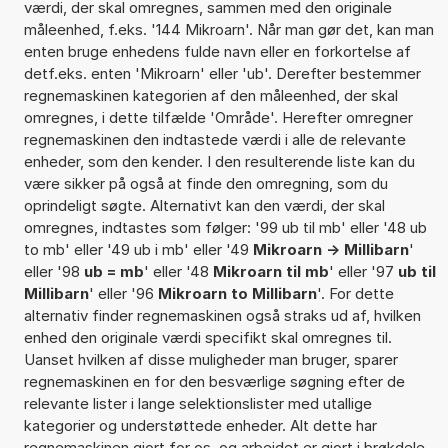
værdi, der skal omregnes, sammen med den originale
måleenhed, f.eks. '144 Mikroarn'. Når man gør det, kan man
enten bruge enhedens fulde navn eller en forkortelse af
detf.eks. enten 'Mikroarn' eller 'ub'. Derefter bestemmer
regnemaskinen kategorien af den måleenhed, der skal
omregnes, i dette tilfælde 'Område'. Herefter omregner
regnemaskinen den indtastede værdi i alle de relevante
enheder, som den kender. I den resulterende liste kan du
være sikker på også at finde den omregning, som du
oprindeligt søgte. Alternativt kan den værdi, der skal
omregnes, indtastes som følger: '99 ub til mb' eller '48 ub
to mb' eller '49 ub i mb' eller '49
Mikroarn -> Millibarn
'
eller '98
ub = mb
' eller '48
Mikroarn til mb
' eller '97
ub til
Millibarn
' eller '96
Mikroarn to Millibarn
'. For dette
alternativ finder regnemaskinen også straks ud af, hvilken
enhed den originale værdi specifikt skal omregnes til.
Uanset hvilken af disse muligheder man bruger, sparer
regnemaskinen en for den besværlige søgning efter de
relevante lister i lange selektionslister med utallige
kategorier og understøttede enheder. Alt dette har
regnemaskinen gjort for os, og arbejdet er gjort i brøkdele