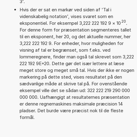
3'.
Hvis der er sat en markør ved siden af 'Tal i
videnskabelig notation', vises svaret som en
20
eksponentiel. For eksempel 3,222 222 192 9
×
10
.
For denne form for præsentation segmenteres tallet
til en eksponent, her 20, og det aktuelle nummer, her
3,222 222 192 9. For enheder, hvor muligheden for
visning af tal er begrænset, som f.eks. ved
lommeregnere, finder man også tal skrevet som 3,222
222 192 9E+20. Dette gør det især lettere at læse
meget store og meget små tal. Hvis der ikke er nogen
markering på dette sted, vises resultatet på den
sædvanlige måde at skrive tal på. For ovenstående
eksempel ville det se sådan ud: 322 222 219 290 000
000 000. Uafhængigt at resultaternes præsentation
er denne regnemaskines maksimale præcision 14
pladser. Det burde være præcist nok til de fleste
formål.