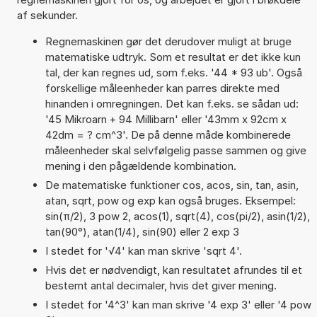
af sekunder.
Regnemaskinen gør det derudover muligt at bruge
matematiske udtryk. Som et resultat er det ikke kun
tal, der kan regnes ud, som f.eks. '44 * 93 ub'. Også
forskellige måleenheder kan parres direkte med
hinanden i omregningen. Det kan f.eks. se sådan ud:
'45 Mikroarn + 94 Millibarn' eller '43mm x 92cm x
42dm = ? cm^3'. De på denne måde kombinerede
måleenheder skal selvfølgelig passe sammen og give
mening i den pågældende kombination.
De matematiske funktioner cos, acos, sin, tan, asin,
atan, sqrt, pow og exp kan også bruges. Eksempel:
sin(π/2), 3 pow 2, acos(1), sqrt(4), cos(pi/2), asin(1/2),
tan(90°), atan(1/4), sin(90) eller 2 exp 3
I stedet for '√4' kan man skrive 'sqrt 4'.
Hvis det er nødvendigt, kan resultatet afrundes til et
bestemt antal decimaler, hvis det giver mening.
I stedet for '4^3' kan man skrive '4 exp 3' eller '4 pow