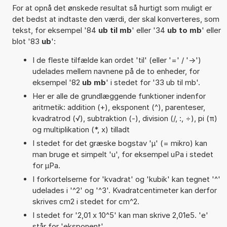
For at opnå det ønskede resultat så hurtigt som muligt er
det bedst at indtaste den værdi, der skal konverteres, som
tekst, for eksempel '84
ub til mb
' eller '34
ub to mb
' eller
blot '83
ub
':
I de fleste tilfælde kan ordet 'til' (eller '=' / '->')
udelades mellem navnene på de to enheder, for
eksempel '82
ub mb
' i stedet for '33 ub til mb'.
Her er alle de grundlæggende funktioner indenfor
aritmetik: addition (+), eksponent (^), parenteser,
kvadratrod (√), subtraktion (-), division (/, :, ÷), pi (π)
og multiplikation (*, x) tilladt
I stedet for det græske bogstav 'µ' (= mikro) kan
man bruge et simpelt 'u', for eksempel uPa i stedet
for µPa.
I forkortelserne for 'kvadrat' og 'kubik' kan tegnet '^'
udelades i '^2' og '^3'. Kvadratcentimeter kan derfor
skrives cm2 i stedet for cm^2.
I stedet for '2,01 x 10^5' kan man skrive 2,01e5. 'e'
står for 'eksponent'.