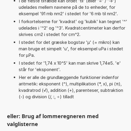
I de fleste tilfælde kan ordet 'til' (eller '=' / '->')
udelades mellem navnene på de to enheder, for
eksempel '91 mb nm2' i stedet for '6 mb til nm2'.
I forkortelserne for 'kvadrat' og 'kubik' kan tegnet '^'
udelades i '^2' og '^3'. Kvadratcentimeter kan derfor
skrives cm2 i stedet for cm^2.
I stedet for det græske bogstav 'µ' (= mikro) kan
man bruge et simpelt 'u', for eksempel uPa i stedet
for µPa.
I stedet for '1,74 x 10^5' kan man skrive 1,74e5. 'e'
står for 'eksponent'.
Her er alle de grundlæggende funktioner indenfor
aritmetik: eksponent (^), multiplikation (*, x), pi (π),
kvadratrod (√), addition (+), parenteser, subtraktion
(-) og division (/, :, ÷) tilladt
eller: Brug af lommeregneren med
valglisterne