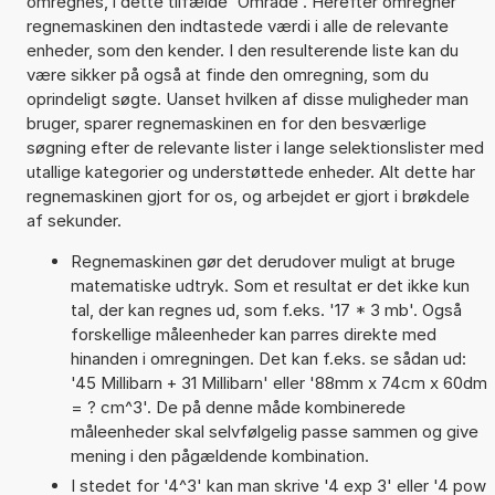
omregnes, i dette tilfælde 'Område'. Herefter omregner
regnemaskinen den indtastede værdi i alle de relevante
enheder, som den kender. I den resulterende liste kan du
være sikker på også at finde den omregning, som du
oprindeligt søgte. Uanset hvilken af disse muligheder man
bruger, sparer regnemaskinen en for den besværlige
søgning efter de relevante lister i lange selektionslister med
utallige kategorier og understøttede enheder. Alt dette har
regnemaskinen gjort for os, og arbejdet er gjort i brøkdele
af sekunder.
Regnemaskinen gør det derudover muligt at bruge
matematiske udtryk. Som et resultat er det ikke kun
tal, der kan regnes ud, som f.eks. '17 * 3 mb'. Også
forskellige måleenheder kan parres direkte med
hinanden i omregningen. Det kan f.eks. se sådan ud:
'45 Millibarn + 31 Millibarn' eller '88mm x 74cm x 60dm
= ? cm^3'. De på denne måde kombinerede
måleenheder skal selvfølgelig passe sammen og give
mening i den pågældende kombination.
I stedet for '4^3' kan man skrive '4 exp 3' eller '4 pow