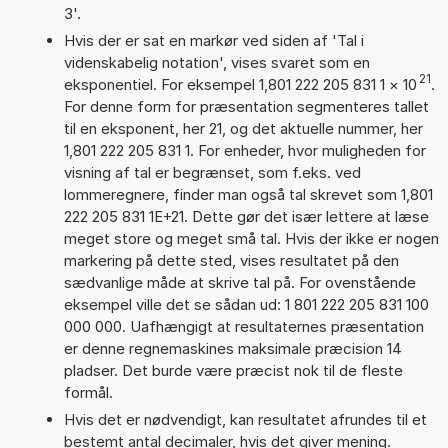
3'.
Hvis der er sat en markør ved siden af 'Tal i
videnskabelig notation', vises svaret som en
21
eksponentiel. For eksempel 1,801 222 205 831 1
×
10
.
For denne form for præsentation segmenteres tallet
til en eksponent, her 21, og det aktuelle nummer, her
1,801 222 205 831 1. For enheder, hvor muligheden for
visning af tal er begrænset, som f.eks. ved
lommeregnere, finder man også tal skrevet som 1,801
222 205 831 1E+21. Dette gør det især lettere at læse
meget store og meget små tal. Hvis der ikke er nogen
markering på dette sted, vises resultatet på den
sædvanlige måde at skrive tal på. For ovenstående
eksempel ville det se sådan ud: 1 801 222 205 831 100
000 000. Uafhængigt at resultaternes præsentation
er denne regnemaskines maksimale præcision 14
pladser. Det burde være præcist nok til de fleste
formål.
Hvis det er nødvendigt, kan resultatet afrundes til et
bestemt antal decimaler, hvis det giver mening.