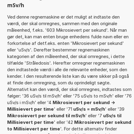
mSv/h
Ved denne regnemaskine er det muligt at indtaste den
værdi, der skal omregnes, sammen med den originale
måleenhed, f.eks. '603 Mikrosievert per sekund'. Når man
gør det, kan man enten bruge enhedens fulde navn eller en
forkortelse af detf.eks. enten 'Mikrosievert per sekund'
eller 'uSv/s'. Derefter bestemmer regnemaskinen
kategorien af den måleenhed, der skal omregnes, i dette
tilfælde 'Stråledosis'. Herefter omregner regnemaskinen
den indtastede værdi i alle de relevante enheder, som den
kender. I den resulterende liste kan du være sikker på også
at finde den omregning, som du oprindeligt søgte.
Alternativt kan den værdi, der skal omregnes, indtastes som
følger: '36 uSv/s til mSv/h' eller '75 uSv/s to mSv/h' eller '76
uSv/s i mSv/h' eller '4
Mikrosievert per sekund ->
Millisievert per time
' eller '71
uSv/s = mSv/h
' eller '39
Mikrosievert per sekund til mSv/h
' eller '7
uSv/s til
Millisievert per time
' eller '42
Mikrosievert per sekund
to Millisievert per time
'. For dette alternativ finder