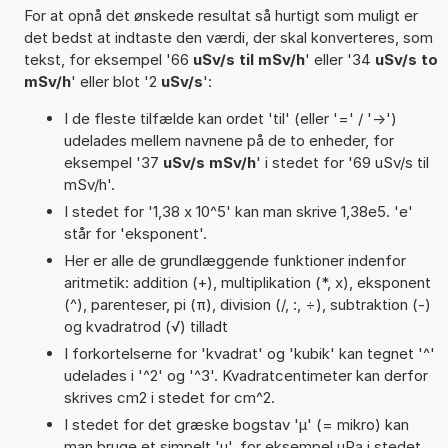
For at opnå det ønskede resultat så hurtigt som muligt er
det bedst at indtaste den værdi, der skal konverteres, som
tekst, for eksempel '66
uSv/s til mSv/h
' eller '34
uSv/s to
mSv/h
' eller blot '2
uSv/s
':
I de fleste tilfælde kan ordet 'til' (eller '=' / '->')
udelades mellem navnene på de to enheder, for
eksempel '37
uSv/s mSv/h
' i stedet for '69 uSv/s til
mSv/h'.
I stedet for '1,38 x 10^5' kan man skrive 1,38e5. 'e'
står for 'eksponent'.
Her er alle de grundlæggende funktioner indenfor
aritmetik: addition (+), multiplikation (*, x), eksponent
(^), parenteser, pi (π), division (/, :, ÷), subtraktion (-)
og kvadratrod (√) tilladt
I forkortelserne for 'kvadrat' og 'kubik' kan tegnet '^'
udelades i '^2' og '^3'. Kvadratcentimeter kan derfor
skrives cm2 i stedet for cm^2.
I stedet for det græske bogstav 'µ' (= mikro) kan
man bruge et simpelt 'u', for eksempel uPa i stedet