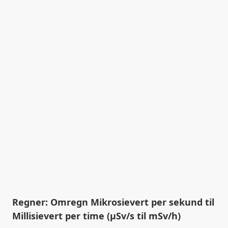
Regner: Omregn Mikrosievert per sekund til
Millisievert per time (µSv/s til mSv/h)