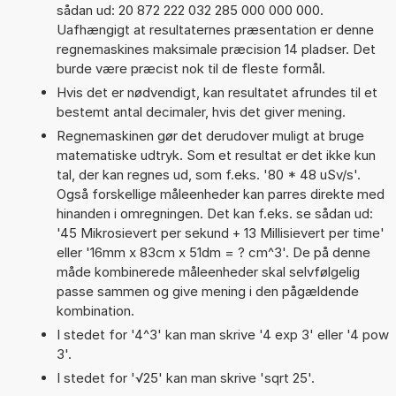
sådan ud: 20 872 222 032 285 000 000 000.
Uafhængigt at resultaternes præsentation er denne
regnemaskines maksimale præcision 14 pladser. Det
burde være præcist nok til de fleste formål.
Hvis det er nødvendigt, kan resultatet afrundes til et
bestemt antal decimaler, hvis det giver mening.
Regnemaskinen gør det derudover muligt at bruge
matematiske udtryk. Som et resultat er det ikke kun
tal, der kan regnes ud, som f.eks. '80 * 48 uSv/s'.
Også forskellige måleenheder kan parres direkte med
hinanden i omregningen. Det kan f.eks. se sådan ud:
'45 Mikrosievert per sekund + 13 Millisievert per time'
eller '16mm x 83cm x 51dm = ? cm^3'. De på denne
måde kombinerede måleenheder skal selvfølgelig
passe sammen og give mening i den pågældende
kombination.
I stedet for '4^3' kan man skrive '4 exp 3' eller '4 pow
3'.
I stedet for '√25' kan man skrive 'sqrt 25'.