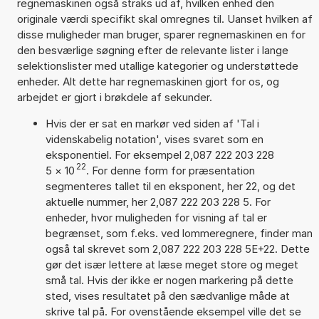
regnemaskinen også straks ud af, hvilken enhed den
originale værdi specifikt skal omregnes til. Uanset hvilken af
disse muligheder man bruger, sparer regnemaskinen en for
den besværlige søgning efter de relevante lister i lange
selektionslister med utallige kategorier og understøttede
enheder. Alt dette har regnemaskinen gjort for os, og
arbejdet er gjort i brøkdele af sekunder.
Hvis der er sat en markør ved siden af 'Tal i
videnskabelig notation', vises svaret som en
eksponentiel. For eksempel 2,087 222 203 228
22
5
×
10
. For denne form for præsentation
segmenteres tallet til en eksponent, her 22, og det
aktuelle nummer, her 2,087 222 203 228 5. For
enheder, hvor muligheden for visning af tal er
begrænset, som f.eks. ved lommeregnere, finder man
også tal skrevet som 2,087 222 203 228 5E+22. Dette
gør det især lettere at læse meget store og meget
små tal. Hvis der ikke er nogen markering på dette
sted, vises resultatet på den sædvanlige måde at
skrive tal på. For ovenstående eksempel ville det se