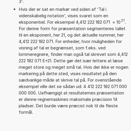
3'.
Hvis der er sat en markør ved siden af 'Tal i
videnskabelig notation', vises svaret som en
21
eksponentiel. For eksempel 4,412 222 182 071
×
10
.
For denne form for præsentation segmenteres tallet
til en eksponent, her 21, og det aktuelle nummer, her
4,412 222 182 071. For enheder, hvor muligheden for
visning af tal er begrænset, som f.eks. ved
lommeregnere, finder man også tal skrevet som 4,412
222 182 071 E+21. Dette gør det især lettere at læse
meget store og meget små tal. Hvis der ikke er nogen
markering på dette sted, vises resultatet på den
sædvanlige måde at skrive tal på. For ovenstående
eksempel ville det se sådan ud: 4 412 222 182 071 000
000 000. Uafhængigt at resultaternes præsentation
er denne regnemaskines maksimale præcision 14
pladser. Det burde være præcist nok til de fleste
formål.