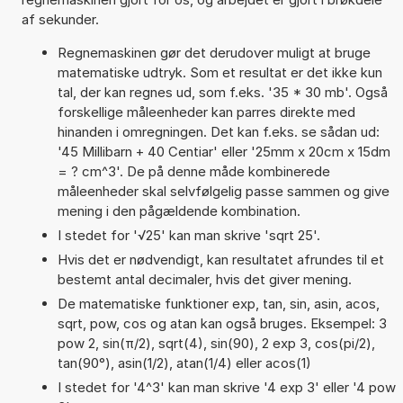
af sekunder.
Regnemaskinen gør det derudover muligt at bruge
matematiske udtryk. Som et resultat er det ikke kun
tal, der kan regnes ud, som f.eks. '35 * 30 mb'. Også
forskellige måleenheder kan parres direkte med
hinanden i omregningen. Det kan f.eks. se sådan ud:
'45 Millibarn + 40 Centiar' eller '25mm x 20cm x 15dm
= ? cm^3'. De på denne måde kombinerede
måleenheder skal selvfølgelig passe sammen og give
mening i den pågældende kombination.
I stedet for '√25' kan man skrive 'sqrt 25'.
Hvis det er nødvendigt, kan resultatet afrundes til et
bestemt antal decimaler, hvis det giver mening.
De matematiske funktioner exp, tan, sin, asin, acos,
sqrt, pow, cos og atan kan også bruges. Eksempel: 3
pow 2, sin(π/2), sqrt(4), sin(90), 2 exp 3, cos(pi/2),
tan(90°), asin(1/2), atan(1/4) eller acos(1)
I stedet for '4^3' kan man skrive '4 exp 3' eller '4 pow