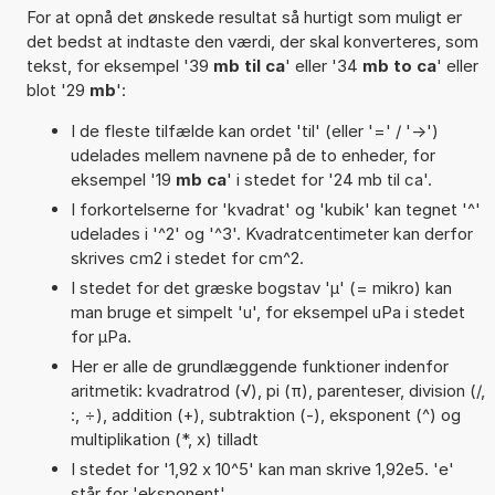
For at opnå det ønskede resultat så hurtigt som muligt er
det bedst at indtaste den værdi, der skal konverteres, som
tekst, for eksempel '39
mb til ca
' eller '34
mb to ca
' eller
blot '29
mb
':
I de fleste tilfælde kan ordet 'til' (eller '=' / '->')
udelades mellem navnene på de to enheder, for
eksempel '19
mb ca
' i stedet for '24 mb til ca'.
I forkortelserne for 'kvadrat' og 'kubik' kan tegnet '^'
udelades i '^2' og '^3'. Kvadratcentimeter kan derfor
skrives cm2 i stedet for cm^2.
I stedet for det græske bogstav 'µ' (= mikro) kan
man bruge et simpelt 'u', for eksempel uPa i stedet
for µPa.
Her er alle de grundlæggende funktioner indenfor
aritmetik: kvadratrod (√), pi (π), parenteser, division (/,
:, ÷), addition (+), subtraktion (-), eksponent (^) og
multiplikation (*, x) tilladt
I stedet for '1,92 x 10^5' kan man skrive 1,92e5. 'e'
står for 'eksponent'.