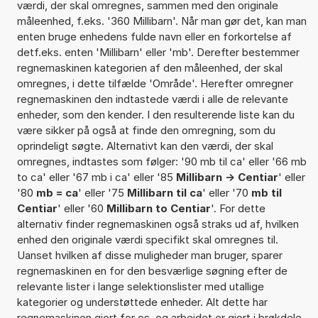
værdi, der skal omregnes, sammen med den originale
måleenhed, f.eks. '360 Millibarn'. Når man gør det, kan man
enten bruge enhedens fulde navn eller en forkortelse af
detf.eks. enten 'Millibarn' eller 'mb'. Derefter bestemmer
regnemaskinen kategorien af den måleenhed, der skal
omregnes, i dette tilfælde 'Område'. Herefter omregner
regnemaskinen den indtastede værdi i alle de relevante
enheder, som den kender. I den resulterende liste kan du
være sikker på også at finde den omregning, som du
oprindeligt søgte. Alternativt kan den værdi, der skal
omregnes, indtastes som følger: '90 mb til ca' eller '66 mb
to ca' eller '67 mb i ca' eller '85
Millibarn -> Centiar
' eller
'80
mb = ca
' eller '75
Millibarn til ca
' eller '70
mb til
Centiar
' eller '60
Millibarn to Centiar
'. For dette
alternativ finder regnemaskinen også straks ud af, hvilken
enhed den originale værdi specifikt skal omregnes til.
Uanset hvilken af disse muligheder man bruger, sparer
regnemaskinen en for den besværlige søgning efter de
relevante lister i lange selektionslister med utallige
kategorier og understøttede enheder. Alt dette har
regnemaskinen gjort for os, og arbejdet er gjort i brøkdele