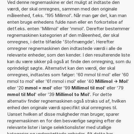
Ved denne regnemaskine er det muligt at indtaste den
værdi, der skal omregnes, sammen med den originale
måleenhed, f.eks. '195 Millimol'. Når man gør det, kan man
enten bruge enhedens fulde navn eller en forkortelse af
detf.eks. enten 'Millimol' eller 'mmol'. Derefter bestemmer
regnemaskinen kategorien af den måleenhed, der skal
omregnes, i dette tilfælde 'Stofmængde'. Herefter
omregner regnemaskinen den indtastede værdi i alle de
relevante enheder, som den kender. I den resulterende liste
kan du være sikker på også at finde den omregning, som du
oprindeligt søgte. Alternativt kan den værdi, der skal
omregnes, indtastes som følger: '60 mmol til mol' eller '60
mmol to mol' eller '61 mmol i mol' eller '40
Millimol -> Mol
'
eller '20
mmol = mol
' eller '99
Millimol til mol
' eller '79
mmol til Mol
' eller '39
Millimol to Mol
'. For dette
alternativ finder regnemaskinen også straks ud af, hvilken
enhed den originale værdi specifikt skal omregnes til.
Uanset hvilken af disse muligheder man bruger, sparer
regnemaskinen en for den besværlige søgning efter de
relevante lister i lange selektionslister med utallige
kategorier og understøttede enheder. Alt dette har