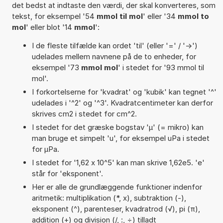
det bedst at indtaste den værdi, der skal konverteres, som
tekst, for eksempel '54
mmol til mol
' eller '34
mmol to
mol
' eller blot '14
mmol
':
I de fleste tilfælde kan ordet 'til' (eller '=' / '->')
udelades mellem navnene på de to enheder, for
eksempel '73
mmol mol
' i stedet for '93 mmol til
mol'.
I forkortelserne for 'kvadrat' og 'kubik' kan tegnet '^'
udelades i '^2' og '^3'. Kvadratcentimeter kan derfor
skrives cm2 i stedet for cm^2.
I stedet for det græske bogstav 'µ' (= mikro) kan
man bruge et simpelt 'u', for eksempel uPa i stedet
for µPa.
I stedet for '1,62 x 10^5' kan man skrive 1,62e5. 'e'
står for 'eksponent'.
Her er alle de grundlæggende funktioner indenfor
aritmetik: multiplikation (*, x), subtraktion (-),
eksponent (^), parenteser, kvadratrod (√), pi (π),
addition (+) og division (/, :, ÷) tilladt