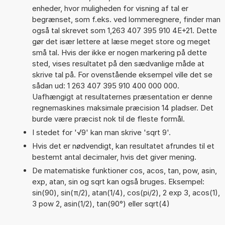
enheder, hvor muligheden for visning af tal er
begrænset, som f.eks. ved lommeregnere, finder man
også tal skrevet som 1,263 407 395 910 4E+21. Dette
gør det især lettere at læse meget store og meget
små tal. Hvis der ikke er nogen markering på dette
sted, vises resultatet på den sædvanlige måde at
skrive tal på. For ovenstående eksempel ville det se
sådan ud: 1 263 407 395 910 400 000 000.
Uafhængigt at resultaternes præsentation er denne
regnemaskines maksimale præcision 14 pladser. Det
burde være præcist nok til de fleste formål.
I stedet for '√9' kan man skrive 'sqrt 9'.
Hvis det er nødvendigt, kan resultatet afrundes til et
bestemt antal decimaler, hvis det giver mening.
De matematiske funktioner cos, acos, tan, pow, asin,
exp, atan, sin og sqrt kan også bruges. Eksempel:
sin(90), sin(π/2), atan(1/4), cos(pi/2), 2 exp 3, acos(1),
3 pow 2, asin(1/2), tan(90°) eller sqrt(4)