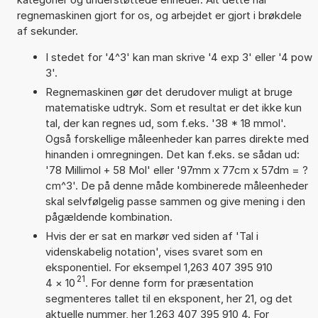
regnemaskinen gjort for os, og arbejdet er gjort i brøkdele
af sekunder.
I stedet for '4^3' kan man skrive '4 exp 3' eller '4 pow
3'.
Regnemaskinen gør det derudover muligt at bruge
matematiske udtryk. Som et resultat er det ikke kun
tal, der kan regnes ud, som f.eks. '38 * 18 mmol'.
Også forskellige måleenheder kan parres direkte med
hinanden i omregningen. Det kan f.eks. se sådan ud:
'78 Millimol + 58 Mol' eller '97mm x 77cm x 57dm = ?
cm^3'. De på denne måde kombinerede måleenheder
skal selvfølgelig passe sammen og give mening i den
pågældende kombination.
Hvis der er sat en markør ved siden af 'Tal i
videnskabelig notation', vises svaret som en
eksponentiel. For eksempel 1,263 407 395 910
21
4
×
10
. For denne form for præsentation
segmenteres tallet til en eksponent, her 21, og det
aktuelle nummer, her 1,263 407 395 910 4. For