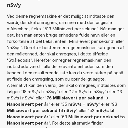
nSv/y
Ved denne regnemaskine er det muligt at indtaste den
værdi, der skal omregnes, sammen med den originale
måleenhed, f.eks. '513 Millisievert per sekund'. Når man gør
det, kan man enten bruge enhedens fulde navn eller en
forkortelse af detf.eks. enten 'Millisievert per sekund' eller
'mSv/s'. Derefter bestemmer regnemaskinen kategorien af
den måleenhed, der skal omregnes, i dette tilfælde
'Stråledosis'. Herefter omregner regnemaskinen den
indtastede værdi i alle de relevante enheder, som den
kender. I den resulterende liste kan du være sikker på også
at finde den omregning, som du oprindeligt søgte.
Alternativt kan den værdi, der skal omregnes, indtastes som
følger: '18 mSv/s til nSv/y' eller '12 mSv/s to nSv/y' eller '13
mSv/s i nSv/y' eller '76
Millisievert per sekund ->
Nanosievert per år
' eller '35
mSv/s = nSv/y
' eller '93
Millisievert per sekund til nSv/y
' eller '52
mSv/s til
Nanosievert per år
' eller '69
Millisievert per sekund to
Nanosievert per år
'. For dette alternativ finder