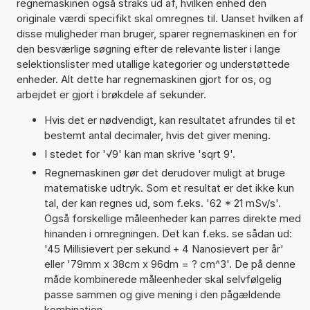
regnemaskinen også straks ud af, hvilken enhed den
originale værdi specifikt skal omregnes til. Uanset hvilken af
disse muligheder man bruger, sparer regnemaskinen en for
den besværlige søgning efter de relevante lister i lange
selektionslister med utallige kategorier og understøttede
enheder. Alt dette har regnemaskinen gjort for os, og
arbejdet er gjort i brøkdele af sekunder.
Hvis det er nødvendigt, kan resultatet afrundes til et
bestemt antal decimaler, hvis det giver mening.
I stedet for '√9' kan man skrive 'sqrt 9'.
Regnemaskinen gør det derudover muligt at bruge
matematiske udtryk. Som et resultat er det ikke kun
tal, der kan regnes ud, som f.eks. '62 * 21 mSv/s'.
Også forskellige måleenheder kan parres direkte med
hinanden i omregningen. Det kan f.eks. se sådan ud:
'45 Millisievert per sekund + 4 Nanosievert per år'
eller '79mm x 38cm x 96dm = ? cm^3'. De på denne
måde kombinerede måleenheder skal selvfølgelig
passe sammen og give mening i den pågældende
kombination.