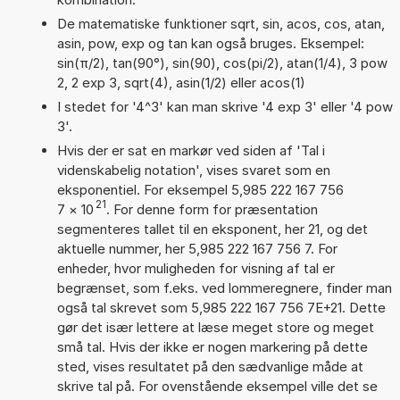
De matematiske funktioner sqrt, sin, acos, cos, atan,
asin, pow, exp og tan kan også bruges. Eksempel:
sin(π/2), tan(90°), sin(90), cos(pi/2), atan(1/4), 3 pow
2, 2 exp 3, sqrt(4), asin(1/2) eller acos(1)
I stedet for '4^3' kan man skrive '4 exp 3' eller '4 pow
3'.
Hvis der er sat en markør ved siden af 'Tal i
videnskabelig notation', vises svaret som en
eksponentiel. For eksempel 5,985 222 167 756
21
7
×
10
. For denne form for præsentation
segmenteres tallet til en eksponent, her 21, og det
aktuelle nummer, her 5,985 222 167 756 7. For
enheder, hvor muligheden for visning af tal er
begrænset, som f.eks. ved lommeregnere, finder man
også tal skrevet som 5,985 222 167 756 7E+21. Dette
gør det især lettere at læse meget store og meget
små tal. Hvis der ikke er nogen markering på dette
sted, vises resultatet på den sædvanlige måde at
skrive tal på. For ovenstående eksempel ville det se