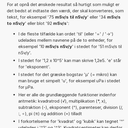
For at opnå det ønskede resultat så hurtigt som muligt er
det bedst at indtaste den værdi, der skal konverteres, som
tekst, for eksempel '75
mSv/s til nSv/y
' eller '34
mSv/s
to nSv/y
' eller blot '92
mSv/s
':
I de fleste tilfælde kan ordet 'til' (eller '=' / '->')
udelades mellem navnene på de to enheder, for
eksempel '10
mSv/s nSv/y
' i stedet for '51 mSv/s til
nSv/y'.
I stedet for '1,2 x 10^5' kan man skrive 1,2e5. 'e' står
for 'eksponent'.
I stedet for det græske bogstav 'µ' (= mikro) kan
man bruge et simpelt 'u', for eksempel uPa i stedet
for µPa.
Her er alle de grundlæggende funktioner indenfor
aritmetik: kvadratrod (√), multiplikation (*, x),
subtraktion (-), eksponent (^), parenteser, division (/,
:, ÷), pi (π) og addition (+) tilladt
I forkortelserne for 'kvadrat' og 'kubik' kan tegnet '^'
udelades i '^2' og '^3'. Kvadratcentimeter kan derfor