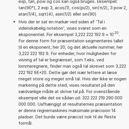
exp, tan, pow og cos kan også bruges. Eksempel:
tan(90°), 2 exp 3, acos(1), cos(pi/2), sin(π/2), 3 pow 2,
atan(1/4), sqrt(4), asin(1/2) eller sin(90)
Hvis der er sat en markør ved siden af 'Tal i
videnskabelig notation', vises svaret som en
20
eksponentiel. For eksempel 3,222 222 192 9
×
10
.
For denne form for præsentation segmenteres tallet
til en eksponent, her 20, og det aktuelle nummer, her
3,222 222 192 9. For enheder, hvor muligheden for
visning af tal er begrænset, som f.eks. ved
lommeregnere, finder man også tal skrevet som 3,222
222 192 9E+20. Dette gør det især lettere at læse
meget store og meget små tal. Hvis der ikke er nogen
markering på dette sted, vises resultatet på den
sædvanlige måde at skrive tal på. For ovenstående
eksempel ville det se sådan ud: 322 222 219 290 000
000 000. Uafhængigt at resultaternes præsentation
er denne regnemaskines maksimale præcision 14
pladser. Det burde være præcist nok til de fleste
formål.