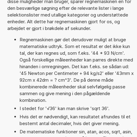
disse muligheder man bruger, sparer regnemaskinen en for
den besværlige søgning efter de relevante lister i lange
selektionslister med utallige kategorier og understøttede
enheder. Alt dette har regnemaskinen gjort for os, og
arbejdet er gjort i brøkdele af sekunder.
Regnemaskinen gør det derudover muligt at bruge
matematiske udtryk. Som et resultat er det ikke kun
tal, der kan regnes ud, som f.eks. '44 * 93 N/cm'.
Også forskellige måleenheder kan parres direkte med
hinanden i omregningen. Det kan f.eks. se sådan ud:
'45 Newton per Centimeter + 94 kg/s2' eller '43mm x
92cm x 42dm = ? cm^3'. De på denne måde
kombinerede måleenheder skal selvfølgelig passe
sammen og give mening i den pågældende
kombination.
I stedet for '√36' kan man skrive 'sqrt 36'.
Hvis det er nødvendigt, kan resultatet afrundes til et
bestemt antal decimaler, hvis det giver mening.
De matematiske funktioner sin, atan, acos, sqrt, asin,