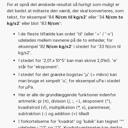
For at opnå det ønskede resultat så hurtigt som muligt er
det bedst at indtaste den værdi, der skal konverteres, som
tekst, for eksempel '84
N/cm til kg/s2
' eller '34
N/cm to
kg/s2
' eller blot '83
N/cm
':
I de fleste tilfælde kan ordet 'til' (eller '=' / '->')
udelades mellem navnene på de to enheder, for
eksempel '82
N/cm kg/s2
' i stedet for '33 N/cm til
kg/s2'.
I stedet for '2,01 x 10^5' kan man skrive 2,01e5. 'e'
står for 'eksponent'.
I stedet for det græske bogstav 'µ' (= mikro) kan
man bruge et simpelt 'u', for eksempel uPa i stedet
for µPa.
Her er alle de grundlæggende funktioner indenfor
aritmetik: pi (π), division (/, :, ÷), eksponent (^),
kvadratrod (√), multiplikation (*, x), parenteser,
subtraktion (-) og addition (+) tilladt
I forkortelserne for 'kvadrat' og 'kubik' kan tegnet '^'
udelades i '^2' og '^3'. Kvadratcentimeter kan derfor