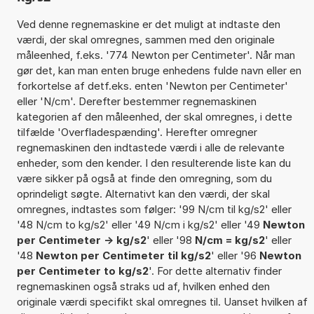
Ved denne regnemaskine er det muligt at indtaste den
værdi, der skal omregnes, sammen med den originale
måleenhed, f.eks. '774 Newton per Centimeter'. Når man
gør det, kan man enten bruge enhedens fulde navn eller en
forkortelse af detf.eks. enten 'Newton per Centimeter'
eller 'N/cm'. Derefter bestemmer regnemaskinen
kategorien af den måleenhed, der skal omregnes, i dette
tilfælde 'Overfladespænding'. Herefter omregner
regnemaskinen den indtastede værdi i alle de relevante
enheder, som den kender. I den resulterende liste kan du
være sikker på også at finde den omregning, som du
oprindeligt søgte. Alternativt kan den værdi, der skal
omregnes, indtastes som følger: '99 N/cm til kg/s2' eller
'48 N/cm to kg/s2' eller '49 N/cm i kg/s2' eller '49
Newton
per Centimeter -> kg/s2
' eller '98
N/cm = kg/s2
' eller
'48
Newton per Centimeter til kg/s2
' eller '96
Newton
per Centimeter to kg/s2
'. For dette alternativ finder
regnemaskinen også straks ud af, hvilken enhed den
originale værdi specifikt skal omregnes til. Uanset hvilken af