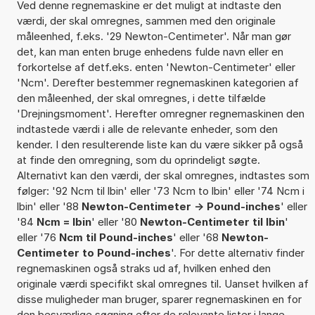
Ved denne regnemaskine er det muligt at indtaste den
værdi, der skal omregnes, sammen med den originale
måleenhed, f.eks. '29 Newton-Centimeter'. Når man gør
det, kan man enten bruge enhedens fulde navn eller en
forkortelse af detf.eks. enten 'Newton-Centimeter' eller
'Ncm'. Derefter bestemmer regnemaskinen kategorien af
den måleenhed, der skal omregnes, i dette tilfælde
'Drejningsmoment'. Herefter omregner regnemaskinen den
indtastede værdi i alle de relevante enheder, som den
kender. I den resulterende liste kan du være sikker på også
at finde den omregning, som du oprindeligt søgte.
Alternativt kan den værdi, der skal omregnes, indtastes som
følger: '92 Ncm til lbin' eller '73 Ncm to lbin' eller '74 Ncm i
lbin' eller '88
Newton-Centimeter -> Pound-inches
' eller
'84
Ncm = lbin
' eller '80
Newton-Centimeter til lbin
'
eller '76
Ncm til Pound-inches
' eller '68
Newton-
Centimeter to Pound-inches
'. For dette alternativ finder
regnemaskinen også straks ud af, hvilken enhed den
originale værdi specifikt skal omregnes til. Uanset hvilken af
disse muligheder man bruger, sparer regnemaskinen en for
den besværlige søgning efter de relevante lister i lange