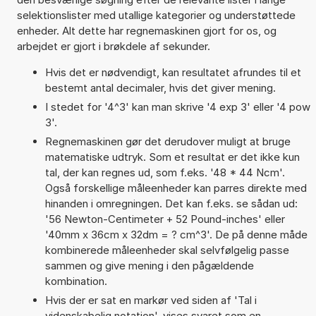
selektionslister med utallige kategorier og understøttede
enheder. Alt dette har regnemaskinen gjort for os, og
arbejdet er gjort i brøkdele af sekunder.
Hvis det er nødvendigt, kan resultatet afrundes til et
bestemt antal decimaler, hvis det giver mening.
I stedet for '4^3' kan man skrive '4 exp 3' eller '4 pow
3'.
Regnemaskinen gør det derudover muligt at bruge
matematiske udtryk. Som et resultat er det ikke kun
tal, der kan regnes ud, som f.eks. '48 * 44 Ncm'.
Også forskellige måleenheder kan parres direkte med
hinanden i omregningen. Det kan f.eks. se sådan ud:
'56 Newton-Centimeter + 52 Pound-inches' eller
'40mm x 36cm x 32dm = ? cm^3'. De på denne måde
kombinerede måleenheder skal selvfølgelig passe
sammen og give mening i den pågældende
kombination.
Hvis der er sat en markør ved siden af 'Tal i
videnskabelig notation', vises svaret som en