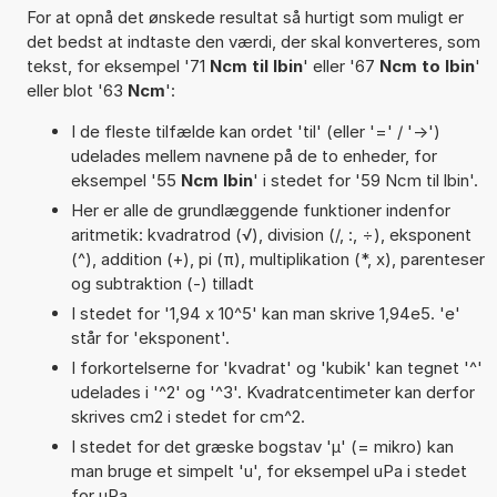
For at opnå det ønskede resultat så hurtigt som muligt er
det bedst at indtaste den værdi, der skal konverteres, som
tekst, for eksempel '71
Ncm til lbin
' eller '67
Ncm to lbin
'
eller blot '63
Ncm
':
I de fleste tilfælde kan ordet 'til' (eller '=' / '->')
udelades mellem navnene på de to enheder, for
eksempel '55
Ncm lbin
' i stedet for '59 Ncm til lbin'.
Her er alle de grundlæggende funktioner indenfor
aritmetik: kvadratrod (√), division (/, :, ÷), eksponent
(^), addition (+), pi (π), multiplikation (*, x), parenteser
og subtraktion (-) tilladt
I stedet for '1,94 x 10^5' kan man skrive 1,94e5. 'e'
står for 'eksponent'.
I forkortelserne for 'kvadrat' og 'kubik' kan tegnet '^'
udelades i '^2' og '^3'. Kvadratcentimeter kan derfor
skrives cm2 i stedet for cm^2.
I stedet for det græske bogstav 'µ' (= mikro) kan
man bruge et simpelt 'u', for eksempel uPa i stedet
for µPa.