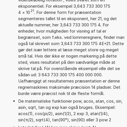
eksponentiel. For eksempel 3,643 733 300 175
21
4
×
10
. For denne form for præsentation
segmenteres tallet til en eksponent, her 21, og det
aktuelle nummer, her 3,643 733 300 175 4. For
enheder, hvor muligheden for visning af tal er
begrænset, som f.eks. ved lommeregnere, finder man
også tal skrevet som 3,643 733 300 175 4E+21. Dette
gør det især lettere at læse meget store og meget
små tal. Hvis der ikke er nogen markering på dette
sted, vises resultatet på den sædvanlige måde at
skrive tal på. For ovenstående eksempel ville det se
sådan ud: 3 643 733 300 175 400 000 000.
Uafhængigt at resultaternes præsentation er denne
regnemaskines maksimale præcision 14 pladser. Det
burde være præcist nok til de fleste formål.
De matematiske funktioner pow, acos, atan, cos, sin,
asin, sqrt, tan og exp kan også bruges. Eksempel:
acos(1), cos(pi/2), asin(1/2), 2 exp 3, atan(1/4),
sin(π/2), sqrt(4), tan(90°), sin(90) eller 3 pow 2