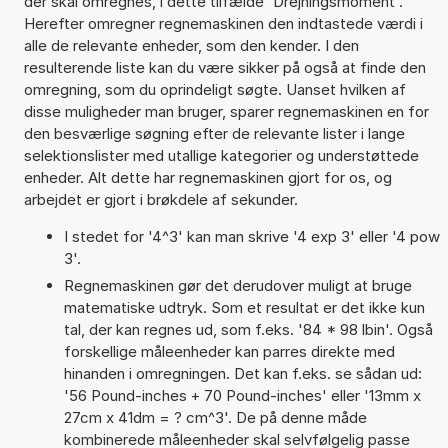
der skal omregnes, i dette tilfælde 'Drejningsmoment'.
Herefter omregner regnemaskinen den indtastede værdi i
alle de relevante enheder, som den kender. I den
resulterende liste kan du være sikker på også at finde den
omregning, som du oprindeligt søgte. Uanset hvilken af
disse muligheder man bruger, sparer regnemaskinen en for
den besværlige søgning efter de relevante lister i lange
selektionslister med utallige kategorier og understøttede
enheder. Alt dette har regnemaskinen gjort for os, og
arbejdet er gjort i brøkdele af sekunder.
I stedet for '4^3' kan man skrive '4 exp 3' eller '4 pow
3'.
Regnemaskinen gør det derudover muligt at bruge
matematiske udtryk. Som et resultat er det ikke kun
tal, der kan regnes ud, som f.eks. '84 * 98 lbin'. Også
forskellige måleenheder kan parres direkte med
hinanden i omregningen. Det kan f.eks. se sådan ud:
'56 Pound-inches + 70 Pound-inches' eller '13mm x
27cm x 41dm = ? cm^3'. De på denne måde
kombinerede måleenheder skal selvfølgelig passe