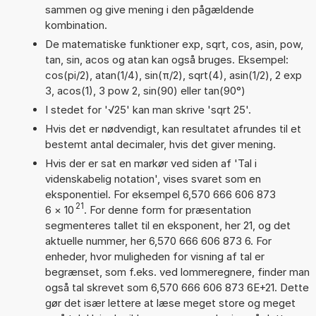
sammen og give mening i den pågældende
kombination.
De matematiske funktioner exp, sqrt, cos, asin, pow,
tan, sin, acos og atan kan også bruges. Eksempel:
cos(pi/2), atan(1/4), sin(π/2), sqrt(4), asin(1/2), 2 exp
3, acos(1), 3 pow 2, sin(90) eller tan(90°)
I stedet for '√25' kan man skrive 'sqrt 25'.
Hvis det er nødvendigt, kan resultatet afrundes til et
bestemt antal decimaler, hvis det giver mening.
Hvis der er sat en markør ved siden af 'Tal i
videnskabelig notation', vises svaret som en
eksponentiel. For eksempel 6,570 666 606 873
21
6
×
10
. For denne form for præsentation
segmenteres tallet til en eksponent, her 21, og det
aktuelle nummer, her 6,570 666 606 873 6. For
enheder, hvor muligheden for visning af tal er
begrænset, som f.eks. ved lommeregnere, finder man
også tal skrevet som 6,570 666 606 873 6E+21. Dette
gør det især lettere at læse meget store og meget