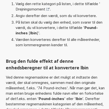
Vælg den rette kategori på listen, i dette tilfælde '
Drejningsmoment
'.
Angiv derefter den værdi, som du vil konvertere.
På listen skal du vælg den enhed, som svarer til den
værdi, du vil konvertere, i dette tilfælde '
Pound-
inches
[
lbin
]'.
Værdien konverteres derefter til alle måleenheder,
som lommeregneren kender til.
Brug den fulde effekt af denne
enhedsberegner til at konvertere lbin
Ved denne regnemaskine er det muligt at indtaste den
værdi, der skal omregnes, sammen med den originale
måleenhed, f.eks. '74 Pound-inches'. Når man gør det, kan
man enten bruge enhedens fulde navn eller en forkortelse
af detf.eks. enten '
Pound-inches
' eller '
lbin
'. Derefter
bestemmer regnemaskinen kategorien af den måleenhed,