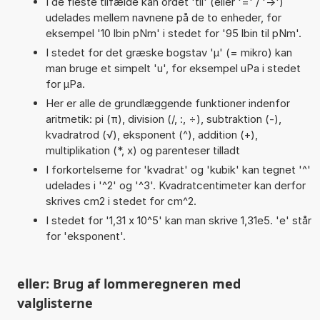
I de fleste tilfælde kan ordet 'til' (eller '=' / '->')
udelades mellem navnene på de to enheder, for
eksempel '10 lbin pNm' i stedet for '95 lbin til pNm'.
I stedet for det græske bogstav 'µ' (= mikro) kan
man bruge et simpelt 'u', for eksempel uPa i stedet
for µPa.
Her er alle de grundlæggende funktioner indenfor
aritmetik: pi (π), division (/, :, ÷), subtraktion (-),
kvadratrod (√), eksponent (^), addition (+),
multiplikation (*, x) og parenteser tilladt
I forkortelserne for 'kvadrat' og 'kubik' kan tegnet '^'
udelades i '^2' og '^3'. Kvadratcentimeter kan derfor
skrives cm2 i stedet for cm^2.
I stedet for '1,31 x 10^5' kan man skrive 1,31e5. 'e' står
for 'eksponent'.
eller: Brug af lommeregneren med
valglisterne