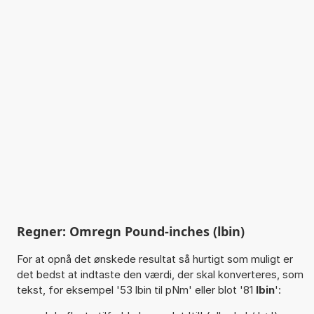
Regner: Omregn Pound-inches (lbin)
For at opnå det ønskede resultat så hurtigt som muligt er
det bedst at indtaste den værdi, der skal konverteres, som
tekst, for eksempel '53 lbin til pNm' eller blot '81
lbin
':