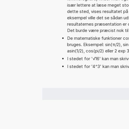
især lettere at læse meget sto
dette sted, vises resultatet p
eksempel ville det se sådan u
resultaternes præsentation er
Det burde være præcist nok til
De matematiske funktioner cos,
bruges. Eksempel: sin(π/2), sin(
asin(1/2), cos(pi/2) eller 2 exp 
I stedet for '√16' kan man skrive
I stedet for '4^3' kan man skriv