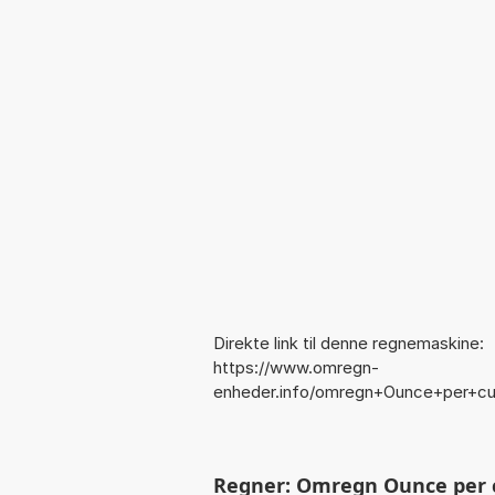
Direkte link til denne regnemaskine:
https://www.omregn-
enheder.info/omregn+Ounce+per+cub
Regner: Omregn Ounce per cubi