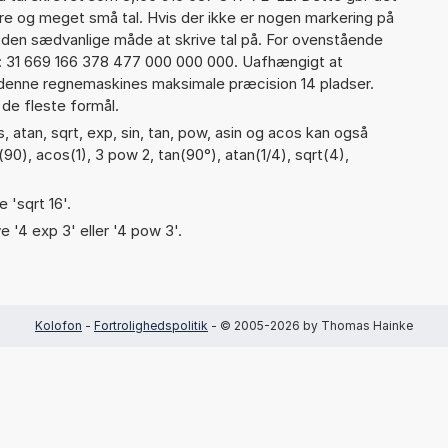
re og meget små tal. Hvis der ikke er nogen markering på
å den sædvanlige måde at skrive tal på. For ovenstående
d: 31 669 166 378 477 000 000 000. Uafhængigt at
 denne regnemaskines maksimale præcision 14 pladser.
 de fleste formål.
 atan, sqrt, exp, sin, tan, pow, asin og acos kan også
90), acos(1), 3 pow 2, tan(90°), atan(1/4), sqrt(4),
3
 'sqrt 16'.
e '4 exp 3' eller '4 pow 3'.
Kolofon
-
Fortrolighedspolitik
- © 2005-2026 by Thomas Hainke