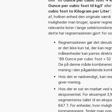
eller '88
Ounce per cubic foot -> K
Ounce per cubic foot til kg/l
' elle
cubic foot to Kilogram per Liter
'
af, hvilken enhed den originale værdi
muligheder man bruger, sparer regne
relevante lister i lange selektionslis
dette har regnemaskinen gjort for os,
Regnemaskinen gør det derudov
er det ikke kun tal, der kan reg
måleenheder kan parres direkte
'89 Ounce per cubic foot + 52 
De på denne måde kombinerede
mening i den pågældende komb
Hvis det er nødvendigt, kan res
giver mening.
Hvis der er sat en markør ved s
eksponentiel. For eksempel 3,
segmenteres tallet til en ekspo
847 7. For enheder, hvor mulig
lommeregnere, finder man også