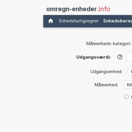
omregn-enheder
.info
Enhedshurtigregner
Enhedsbere
Måleenheds-kategori:
Udgangsværdi:
?
Udgangsenhed:
Måleenhed: