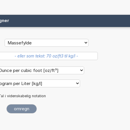
gner
Tal i videnskabelig notation