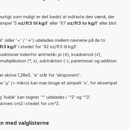
hurtigt som muligt er det bedst at indtaste den værdi, der
sempel '5
oz/ft3 til kg/l
' eller '67
oz/ft3 to kg/l
' eller blot
til' (eller '=' / '->') udelades mellem navnene på de to
ft3 kg/l
' i stedet for '92 oz/ft3 til kg/l'.
nktioner indenfor aritmetik: pi (π), kvadratrod (√),
, multiplikation (*, x), subtraktion (-), parenteser og addition
an skrive 1,28e5. 'e' står for 'eksponent'.
v 'µ' (= mikro) kan man bruge et simpelt 'u', for eksempel
g 'kubik' kan tegnet '^' udelades i '^2' og '^3'.
krives cm2 i stedet for cm^2.
n med valglisterne