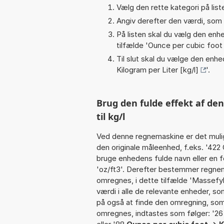
Vælg den rette kategori på liste
Angiv derefter den værdi, som 
På listen skal du vælg den enhed
tilfælde '
Ounce per cubic foot 
Til slut skal du vælge den enhed
Kilogram per Liter [kg/l]
'.
Brug den fulde effekt af de
til kg/l
Ved denne regnemaskine er det muli
den originale måleenhed, f.eks. '422
bruge enhedens fulde navn eller en f
'oz/ft3'. Derefter bestemmer regne
omregnes, i dette tilfælde 'Massef
værdi i alle de relevante enheder, so
på også at finde den omregning, som 
omregnes, indtastes som følger: '26 oz/f