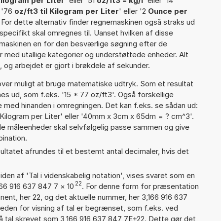
ilogram per Liter
' eller '51
oz/ft3 = kg/l
' eller '14
r '76
oz/ft3 til Kilogram per Liter
' eller '2
Ounce per
. For dette alternativ finder regnemaskinen også straks ud
 specifikt skal omregnes til. Uanset hvilken af disse
maskinen en for den besværlige søgning efter de
ter med utallige kategorier og understøttede enheder. Alt
 og arbejdet er gjort i brøkdele af sekunder.
er muligt at bruge matematiske udtryk. Som et resultat
nes ud, som f.eks. '15 * 77 oz/ft3'. Også forskellige
 med hinanden i omregningen. Det kan f.eks. se sådan ud:
Kilogram per Liter' eller '40mm x 3cm x 65dm = ? cm^3'.
 måleenheder skal selvfølgelig passe sammen og give
ination.
ultatet afrundes til et bestemt antal decimaler, hvis det
iden af 'Tal i videnskabelig notation', vises svaret som en
22
166 916 637 847 7
×
10
. For denne form for præsentation
nent, her 22, og det aktuelle nummer, her 3,166 916 637
heden for visning af tal er begrænset, som f.eks. ved
 tal skrevet som 3,166 916 637 847 7E+22. Dette gør det