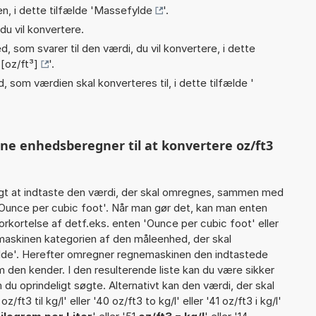
n, i dette tilfælde '
Massefylde
'.
du vil konvertere.
, som svarer til den værdi, du vil konvertere, i dette
[oz/ft³]
'.
, som værdien skal konverteres til, i dette tilfælde '
nne enhedsberegner til at konvertere oz/ft3
gt at indtaste den værdi, der skal omregnes, sammen med
 Ounce per cubic foot'. Når man gør det, kan man enten
orkortelse af detf.eks. enten 'Ounce per cubic foot' eller
maskinen kategorien af den måleenhed, der skal
ylde'. Herefter omregner regnemaskinen den indtastede
m den kender. I den resulterende liste kan du være sikker
du oprindeligt søgte. Alternativt kan den værdi, der skal
t3 til kg/l' eller '40 oz/ft3 to kg/l' eller '41 oz/ft3 i kg/l'