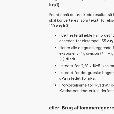
kg/l)
For at opnå det ønskede resultat så 
skal konverteres, som tekst, for ek
'30
oz/ft3
':
I de fleste tilfælde kan ordet '
enheder, for eksempel '55
oz/
Her er alle de grundlæggende fu
eksponent (^), division (/, :, ÷)
(+) tilladt
I stedet for '1,28 x 10^5' kan m
I stedet for det græske bogsta
uPa i stedet for µPa.
I forkortelserne for 'kvadrat' o
Kvadratcentimeter kan derfor s
eller: Brug af lommeregnere