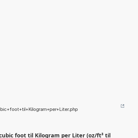
ic+foot+til+Kilogram+per+Liter.php
c foot til Kilogram per Liter (oz/ft³ til