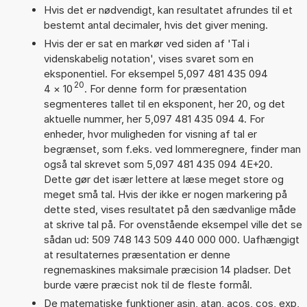
Hvis det er nødvendigt, kan resultatet afrundes til et
bestemt antal decimaler, hvis det giver mening.
Hvis der er sat en markør ved siden af 'Tal i
videnskabelig notation', vises svaret som en
eksponentiel. For eksempel 5,097 481 435 094
20
4
×
10
. For denne form for præsentation
segmenteres tallet til en eksponent, her 20, og det
aktuelle nummer, her 5,097 481 435 094 4. For
enheder, hvor muligheden for visning af tal er
begrænset, som f.eks. ved lommeregnere, finder man
også tal skrevet som 5,097 481 435 094 4E+20.
Dette gør det især lettere at læse meget store og
meget små tal. Hvis der ikke er nogen markering på
dette sted, vises resultatet på den sædvanlige måde
at skrive tal på. For ovenstående eksempel ville det se
sådan ud: 509 748 143 509 440 000 000. Uafhængigt
at resultaternes præsentation er denne
regnemaskines maksimale præcision 14 pladser. Det
burde være præcist nok til de fleste formål.
De matematiske funktioner asin, atan, acos, cos, exp,