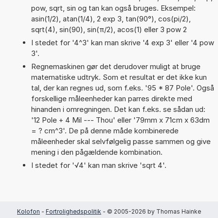
pow, sqrt, sin og tan kan også bruges. Eksempel:
asin(1/2), atan(1/4), 2 exp 3, tan(90°), cos(pi/2),
sqrt(4), sin(90), sin(π/2), acos(1) eller 3 pow 2
I stedet for '4^3' kan man skrive '4 exp 3' eller '4 pow
3'.
Regnemaskinen gør det derudover muligt at bruge
matematiske udtryk. Som et resultat er det ikke kun
tal, der kan regnes ud, som f.eks. '95 * 87 Pole'. Også
forskellige måleenheder kan parres direkte med
hinanden i omregningen. Det kan f.eks. se sådan ud:
'12 Pole + 4 Mil --- Thou' eller '79mm x 71cm x 63dm
= ? cm^3'. De på denne måde kombinerede
måleenheder skal selvfølgelig passe sammen og give
mening i den pågældende kombination.
I stedet for '√4' kan man skrive 'sqrt 4'.
Kolofon
-
Fortrolighedspolitik
- © 2005-2026 by Thomas Hainke