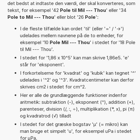
det bedst at indtaste den værdi, der skal konverteres, som
tekst, for eksempel '42
Pole til Mil --- Thou
' eller '34
Pole to Mil --- Thou
' eller blot '26
Pole
':
I de fleste tilfælde kan ordet 'til' (eller '=' / '->')
udelades mellem navnene på de to enheder, for
eksempel '10
Pole Mil --- Thou
' i stedet for '18 Pole
til Mil --- Thou'.
I stedet for '1,86 x 10^5' kan man skrive 1,86e5. 'e'
står for 'eksponent'.
I forkortelserne for 'kvadrat' og 'kubik' kan tegnet '^'
udelades i '^2' og '^3'. Kvadratcentimeter kan derfor
skrives cm2 i stedet for cm^2.
Her er alle de grundlæggende funktioner indenfor
aritmetik: subtraktion (-), eksponent (^), addition (+),
parenteser, division (/, :, ÷), multiplikation (*, x), pi (π)
og kvadratrod (√) tilladt
I stedet for det græske bogstav 'µ' (= mikro) kan
man bruge et simpelt 'u', for eksempel uPa i stedet
for µPa.