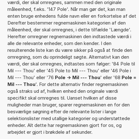
værdi, der skal omregnes, sammen med den originale
måleenhed, f.eks. '147 Pole'. Når man gør det, kan man
enten bruge enhedens fulde navn eller en forkortelse af det
Derefter bestemmer regnemaskinen kategorien af den
måleenhed, der skal omregnes, i dette tilfælde 'Længde'.
Herefter omregner regnemaskinen den indtastede værdi i
alle de relevante enheder, som den kender. I den
resulterende liste kan du være sikker på også at finde den
omregning, som du oprindeligt søgte. Alternativt kan den
værdi, der skal omregnes, indtastes som følger: '84 Pole til
Mil --- Thou' eller '45 Pole to Mil --- Thou' eller '46 Pole i
Mil --- Thou' eller '76
Pole -> Mil --- Thou
' eller '68
Pole =
Mil --- Thou
'. For dette alternativ finder regnemaskinen
også straks ud af, hvilken enhed den originale værdi
specifikt skal omregnes til. Uanset hvilken af disse
muligheder man bruger, sparer regnemaskinen en for den
besværlige søgning efter de relevante lister i lange
selektionslister med utallige kategorier og understøttede
enheder. Alt dette har regnemaskinen gjort for os, og
arbejdet er gjort i brøkdele af sekunder.