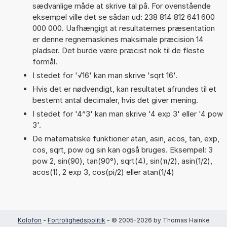
sædvanlige måde at skrive tal på. For ovenstående
eksempel ville det se sådan ud: 238 814 812 641 600
000 000. Uafhængigt at resultaternes præsentation
er denne regnemaskines maksimale præcision 14
pladser. Det burde være præcist nok til de fleste
formål.
I stedet for '√16' kan man skrive 'sqrt 16'.
Hvis det er nødvendigt, kan resultatet afrundes til et
bestemt antal decimaler, hvis det giver mening.
I stedet for '4^3' kan man skrive '4 exp 3' eller '4 pow
3'.
De matematiske funktioner atan, asin, acos, tan, exp,
cos, sqrt, pow og sin kan også bruges. Eksempel: 3
pow 2, sin(90), tan(90°), sqrt(4), sin(π/2), asin(1/2),
acos(1), 2 exp 3, cos(pi/2) eller atan(1/4)
Kolofon
-
Fortrolighedspolitik
- © 2005-2026 by Thomas Hainke