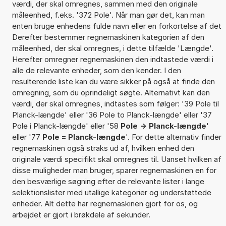
værdi, der skal omregnes, sammen med den originale
måleenhed, f.eks. '372 Pole'. Når man gør det, kan man
enten bruge enhedens fulde navn eller en forkortelse af det
Derefter bestemmer regnemaskinen kategorien af den
måleenhed, der skal omregnes, i dette tilfælde 'Længde'.
Herefter omregner regnemaskinen den indtastede værdi i
alle de relevante enheder, som den kender. I den
resulterende liste kan du være sikker på også at finde den
omregning, som du oprindeligt søgte. Alternativt kan den
værdi, der skal omregnes, indtastes som følger: '39 Pole til
Planck-længde' eller '36 Pole to Planck-længde' eller '37
Pole i Planck-længde' eller '58
Pole -> Planck-længde
'
eller '77
Pole = Planck-længde
'. For dette alternativ finder
regnemaskinen også straks ud af, hvilken enhed den
originale værdi specifikt skal omregnes til. Uanset hvilken af
disse muligheder man bruger, sparer regnemaskinen en for
den besværlige søgning efter de relevante lister i lange
selektionslister med utallige kategorier og understøttede
enheder. Alt dette har regnemaskinen gjort for os, og
arbejdet er gjort i brøkdele af sekunder.