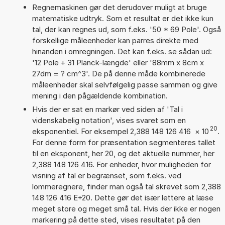
Regnemaskinen gør det derudover muligt at bruge
matematiske udtryk. Som et resultat er det ikke kun
tal, der kan regnes ud, som f.eks. '50 * 69 Pole'. Også
forskellige måleenheder kan parres direkte med
hinanden i omregningen. Det kan f.eks. se sådan ud:
'12 Pole + 31 Planck-længde' eller '88mm x 8cm x
27dm = ? cm^3'. De på denne måde kombinerede
måleenheder skal selvfølgelig passe sammen og give
mening i den pågældende kombination.
Hvis der er sat en markør ved siden af 'Tal i
videnskabelig notation', vises svaret som en
20
eksponentiel. For eksempel 2,388 148 126 416
×
10
.
For denne form for præsentation segmenteres tallet
til en eksponent, her 20, og det aktuelle nummer, her
2,388 148 126 416. For enheder, hvor muligheden for
visning af tal er begrænset, som f.eks. ved
lommeregnere, finder man også tal skrevet som 2,388
148 126 416 E+20. Dette gør det især lettere at læse
meget store og meget små tal. Hvis der ikke er nogen
markering på dette sted, vises resultatet på den