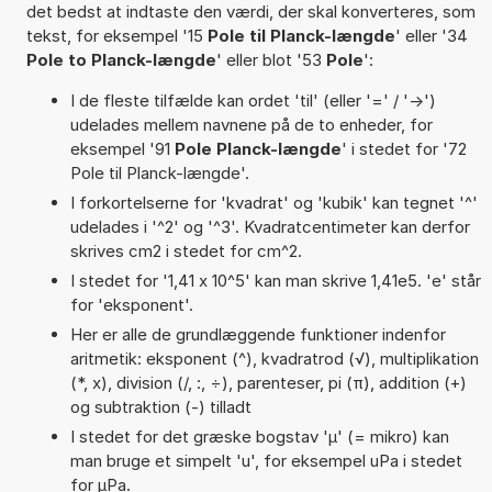
det bedst at indtaste den værdi, der skal konverteres, som
tekst, for eksempel '15
Pole til Planck-længde
' eller '34
Pole to Planck-længde
' eller blot '53
Pole
':
I de fleste tilfælde kan ordet 'til' (eller '=' / '->')
udelades mellem navnene på de to enheder, for
eksempel '91
Pole Planck-længde
' i stedet for '72
Pole til Planck-længde'.
I forkortelserne for 'kvadrat' og 'kubik' kan tegnet '^'
udelades i '^2' og '^3'. Kvadratcentimeter kan derfor
skrives cm2 i stedet for cm^2.
I stedet for '1,41 x 10^5' kan man skrive 1,41e5. 'e' står
for 'eksponent'.
Her er alle de grundlæggende funktioner indenfor
aritmetik: eksponent (^), kvadratrod (√), multiplikation
(*, x), division (/, :, ÷), parenteser, pi (π), addition (+)
og subtraktion (-) tilladt
I stedet for det græske bogstav 'µ' (= mikro) kan
man bruge et simpelt 'u', for eksempel uPa i stedet
for µPa.