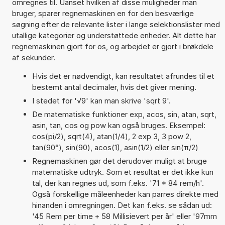
omregnes til. Uanset hvilken af disse muligheder man
bruger, sparer regnemaskinen en for den besværlige
søgning efter de relevante lister i lange selektionslister med
utallige kategorier og understøttede enheder. Alt dette har
regnemaskinen gjort for os, og arbejdet er gjort i brøkdele
af sekunder.
Hvis det er nødvendigt, kan resultatet afrundes til et
bestemt antal decimaler, hvis det giver mening.
I stedet for '√9' kan man skrive 'sqrt 9'.
De matematiske funktioner exp, acos, sin, atan, sqrt,
asin, tan, cos og pow kan også bruges. Eksempel:
cos(pi/2), sqrt(4), atan(1/4), 2 exp 3, 3 pow 2,
tan(90°), sin(90), acos(1), asin(1/2) eller sin(π/2)
Regnemaskinen gør det derudover muligt at bruge
matematiske udtryk. Som et resultat er det ikke kun
tal, der kan regnes ud, som f.eks. '71 * 84 rem/h'.
Også forskellige måleenheder kan parres direkte med
hinanden i omregningen. Det kan f.eks. se sådan ud:
'45 Rem per time + 58 Millisievert per år' eller '97mm