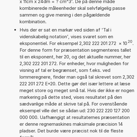
x 11cm x 24dm = ? cm^3'. De på denne måde
kombinerede måleenheder skal selvfølgelig passe
sammen og give mening i den pågældende
kombination.
Hvis der er sat en markør ved siden af 'Tal i
videnskabelig notation', vises svaret som en
20
eksponentiel. For eksempel 2,302 222 201 272
×
10
.
For denne form for præsentation segmenteres tallet
til en eksponent, her 20, og det aktuelle nummer, her
2,302 222 201 272. For enheder, hvor muligheden for
visning af tal er begrænset, som f.eks. ved
lommeregnere, finder man også tal skrevet som 2,302
222 201 272 E+20. Dette gør det især lettere at læse
meget store og meget små tal. Hvis der ikke er nogen
markering på dette sted, vises resultatet på den
sædvanlige måde at skrive tal på. For ovenstående
eksempel ville det se sådan ud: 230 222 220 127 200
000 000. Uafhængigt at resultaternes præsentation
er denne regnemaskines maksimale præcision 14
pladser. Det burde være præcist nok til de fleste