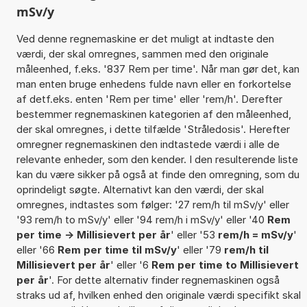
mSv/y
Ved denne regnemaskine er det muligt at indtaste den
værdi, der skal omregnes, sammen med den originale
måleenhed, f.eks. '837 Rem per time'. Når man gør det, kan
man enten bruge enhedens fulde navn eller en forkortelse
af detf.eks. enten 'Rem per time' eller 'rem/h'. Derefter
bestemmer regnemaskinen kategorien af den måleenhed,
der skal omregnes, i dette tilfælde 'Stråledosis'. Herefter
omregner regnemaskinen den indtastede værdi i alle de
relevante enheder, som den kender. I den resulterende liste
kan du være sikker på også at finde den omregning, som du
oprindeligt søgte. Alternativt kan den værdi, der skal
omregnes, indtastes som følger: '27 rem/h til mSv/y' eller
'93 rem/h to mSv/y' eller '94 rem/h i mSv/y' eller '40
Rem
per time -> Millisievert per år
' eller '53
rem/h = mSv/y
'
eller '66
Rem per time til mSv/y
' eller '79
rem/h til
Millisievert per år
' eller '6
Rem per time to Millisievert
per år
'. For dette alternativ finder regnemaskinen også
straks ud af, hvilken enhed den originale værdi specifikt skal