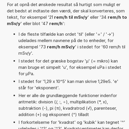
For at opnå det ønskede resultat så hurtigt som muligt er
det bedst at indtaste den værdi, der skal konverteres, som
tekst, for eksempel '21
rem/h til mSv/y
' eller '34
rem/h to
mSv/y
' eller blot '47
rem/h
':
I de fleste tilfælde kan ordet 'til' (eller '=' / '->')
udelades mellem navnene på de to enheder, for
eksempel '73
rem/h mSv/y
' i stedet for '60 rem/h til
mSv/y'.
I stedet for det græske bogstav 'µ' (= mikro) kan
man bruge et simpelt 'u', for eksempel uPa i stedet
for µPa.
I stedet for '1,29 x 10^5' kan man skrive 1,29e5. 'e'
står for 'eksponent'.
Her er alle de grundlæggende funktioner indenfor
aritmetik: division (/, :, ÷), multiplikation (*, x),
subtraktion (-), pi (π), kvadratrod (√), parenteser,
addition (+) og eksponent (^) tilladt
I forkortelserne for 'kvadrat' og 'kubik' kan tegnet '^'
udelades i '^2' og '^3'. Kvadratcentimeter kan derfor