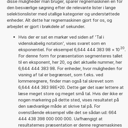
disse muligheder man bruger, sparer regnemaskinen en for
den besværlige søgning efter de relevante lister i lange
selektionslister med utallige kategorier og understøttede
enheder. Alt dette har regnemaskinen gjort for os, og
arbejdet er gjort i brøkdele af sekunder.
Hvis der er sat en markør ved siden af 'Tal i
videnskabelig notation', vises svaret som en
20
eksponentiel. For eksempel 6,644 444 383 98
×
10
.
For denne form for præsentation segmenteres tallet
til en eksponent, her 20, og det aktuelle nummer, her
6,644 444 383 98. For enheder, hvor muligheden for
visning af tal er begrænset, som f.eks. ved
lommeregnere, finder man også tal skrevet som
6,644 444 383 98E+20. Dette gør det især lettere at
læse meget store og meget små tal. Hvis der ikke er
nogen markering på dette sted, vises resultatet på
den sædvanlige måde at skrive tal på. For
ovenstående eksempel ville det se sådan ud: 664
444 438 398 000 000 000. Uafhængigt at
resultaternes præsentation er denne regnemaskines