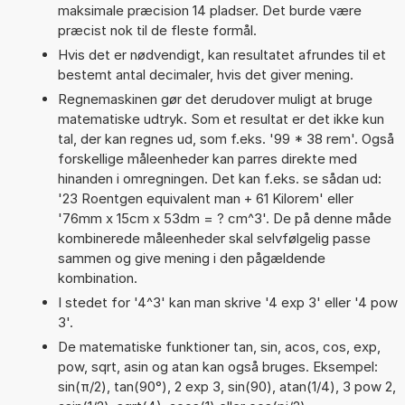
maksimale præcision 14 pladser. Det burde være
præcist nok til de fleste formål.
Hvis det er nødvendigt, kan resultatet afrundes til et
bestemt antal decimaler, hvis det giver mening.
Regnemaskinen gør det derudover muligt at bruge
matematiske udtryk. Som et resultat er det ikke kun
tal, der kan regnes ud, som f.eks. '99 * 38 rem'. Også
forskellige måleenheder kan parres direkte med
hinanden i omregningen. Det kan f.eks. se sådan ud:
'23 Roentgen equivalent man + 61 Kilorem' eller
'76mm x 15cm x 53dm = ? cm^3'. De på denne måde
kombinerede måleenheder skal selvfølgelig passe
sammen og give mening i den pågældende
kombination.
I stedet for '4^3' kan man skrive '4 exp 3' eller '4 pow
3'.
De matematiske funktioner tan, sin, acos, cos, exp,
pow, sqrt, asin og atan kan også bruges. Eksempel:
sin(π/2), tan(90°), 2 exp 3, sin(90), atan(1/4), 3 pow 2,