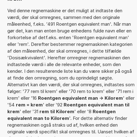
Ved denne regnemaskine er det muligt at indtaste den
værdi, der skal omregnes, sammen med den originale
måleenhed, f.eks. '491 Roentgen equivalent man'. Når man
gør det, kan man enten bruge enhedens fulde navn eller en
forkortelse af detf.eks. enten 'Roentgen equivalent man'
eller 'rem'. Derefter bestemmer regnemaskinen kategorien
af den måleenhed, der skal omregnes, i dette tilfælde
'Dosisækvivalent'. Herefter omregner regnemaskinen den
indtastede værdi i alle de relevante enheder, som den
kender. I den resulterende liste kan du være sikker på også
at finde den omregning, som du oprindeligt søgte.
Alternativt kan den værdi, der skal omregnes, indtastes som
følger: '77 rem til krem' eller '70 rem to krem' eller '71 rem i
krem' eller '16
Roentgen equivalent man -> Kilorem
' eller
'54
rem = krem
' eller '92
Roentgen equivalent man til
krem
' eller '31
rem til Kilorem
' eller '8
Roentgen
equivalent man to Kilorem
'. For dette alternativ finder
regnemaskinen også straks ud af, hvilken enhed den
originale værdi specifikt skal omregnes til. Uanset hvilken af