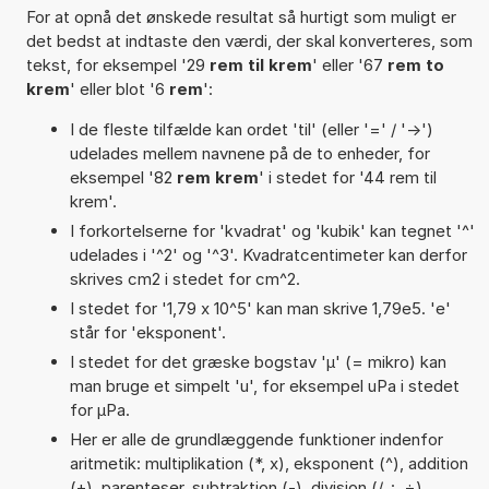
For at opnå det ønskede resultat så hurtigt som muligt er
det bedst at indtaste den værdi, der skal konverteres, som
tekst, for eksempel '29
rem til krem
' eller '67
rem to
krem
' eller blot '6
rem
':
I de fleste tilfælde kan ordet 'til' (eller '=' / '->')
udelades mellem navnene på de to enheder, for
eksempel '82
rem krem
' i stedet for '44 rem til
krem'.
I forkortelserne for 'kvadrat' og 'kubik' kan tegnet '^'
udelades i '^2' og '^3'. Kvadratcentimeter kan derfor
skrives cm2 i stedet for cm^2.
I stedet for '1,79 x 10^5' kan man skrive 1,79e5. 'e'
står for 'eksponent'.
I stedet for det græske bogstav 'µ' (= mikro) kan
man bruge et simpelt 'u', for eksempel uPa i stedet
for µPa.
Her er alle de grundlæggende funktioner indenfor
aritmetik: multiplikation (*, x), eksponent (^), addition
(+), parenteser, subtraktion (-), division (/, :, ÷),