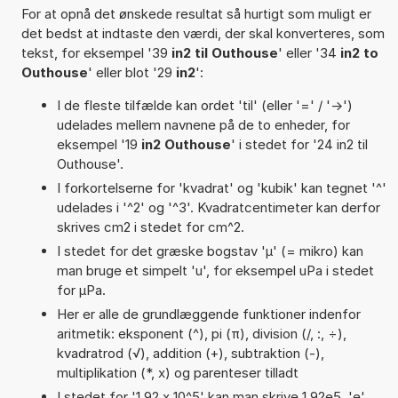
For at opnå det ønskede resultat så hurtigt som muligt er
det bedst at indtaste den værdi, der skal konverteres, som
tekst, for eksempel '39
in2 til Outhouse
' eller '34
in2 to
Outhouse
' eller blot '29
in2
':
I de fleste tilfælde kan ordet 'til' (eller '=' / '->')
udelades mellem navnene på de to enheder, for
eksempel '19
in2 Outhouse
' i stedet for '24 in2 til
Outhouse'.
I forkortelserne for 'kvadrat' og 'kubik' kan tegnet '^'
udelades i '^2' og '^3'. Kvadratcentimeter kan derfor
skrives cm2 i stedet for cm^2.
I stedet for det græske bogstav 'µ' (= mikro) kan
man bruge et simpelt 'u', for eksempel uPa i stedet
for µPa.
Her er alle de grundlæggende funktioner indenfor
aritmetik: eksponent (^), pi (π), division (/, :, ÷),
kvadratrod (√), addition (+), subtraktion (-),
multiplikation (*, x) og parenteser tilladt
I stedet for '1,92 x 10^5' kan man skrive 1,92e5. 'e'