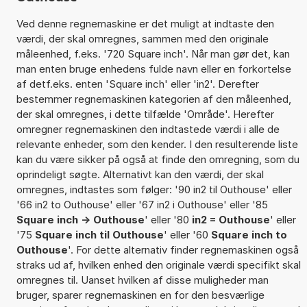
Ved denne regnemaskine er det muligt at indtaste den
værdi, der skal omregnes, sammen med den originale
måleenhed, f.eks. '720 Square inch'. Når man gør det, kan
man enten bruge enhedens fulde navn eller en forkortelse
af detf.eks. enten 'Square inch' eller 'in2'. Derefter
bestemmer regnemaskinen kategorien af den måleenhed,
der skal omregnes, i dette tilfælde 'Område'. Herefter
omregner regnemaskinen den indtastede værdi i alle de
relevante enheder, som den kender. I den resulterende liste
kan du være sikker på også at finde den omregning, som du
oprindeligt søgte. Alternativt kan den værdi, der skal
omregnes, indtastes som følger: '90 in2 til Outhouse' eller
'66 in2 to Outhouse' eller '67 in2 i Outhouse' eller '85
Square inch -> Outhouse
' eller '80
in2 = Outhouse
' eller
'75
Square inch til Outhouse
' eller '60
Square inch to
Outhouse
'. For dette alternativ finder regnemaskinen også
straks ud af, hvilken enhed den originale værdi specifikt skal
omregnes til. Uanset hvilken af disse muligheder man
bruger, sparer regnemaskinen en for den besværlige