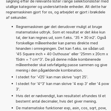
søgning efter de relevante lister i lange selektionslister med
utallige kategorier og understøttede enheder. Alt dette har
regnemaskinen gjort for os, og arbejdet er gjort i brøkdele
af sekunder.
Regnemaskinen gør det derudover muligt at bruge
matematiske udtryk. Som et resultat er det ikke kun
tal, der kan regnes ud, som f.eks. '35 * 30 in2'. Også
forskellige måleenheder kan parres direkte med
hinanden i omregningen. Det kan f.eks. se sådan ud:
'45 Square inch + 40 Outhouse' eller '25mm x 20cm x
15dm = ? cm^3'. De på denne måde kombinerede
måleenheder skal selvfølgelig passe sammen og give
mening i den pågældende kombination.
I stedet for '√25' kan man skrive 'sqrt 25'.
I stedet for '4^3' kan man skrive '4 exp 3' eller '4 pow
3'.
Hvis det er nødvendigt, kan resultatet afrundes til et
bestemt antal decimaler, hvis det giver mening.
De matematiske funktioner exp, asin, cos, sqrt, pow,