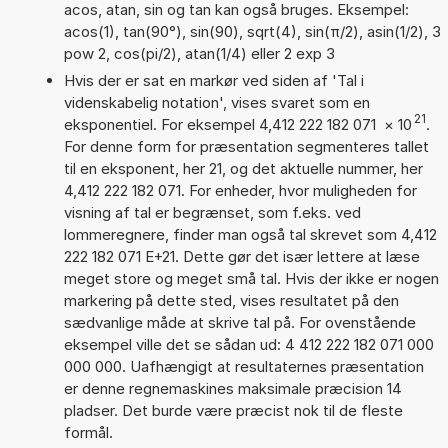
acos, atan, sin og tan kan også bruges. Eksempel:
acos(1), tan(90°), sin(90), sqrt(4), sin(π/2), asin(1/2), 3
pow 2, cos(pi/2), atan(1/4) eller 2 exp 3
Hvis der er sat en markør ved siden af 'Tal i
videnskabelig notation', vises svaret som en
21
eksponentiel. For eksempel 4,412 222 182 071
×
10
.
For denne form for præsentation segmenteres tallet
til en eksponent, her 21, og det aktuelle nummer, her
4,412 222 182 071. For enheder, hvor muligheden for
visning af tal er begrænset, som f.eks. ved
lommeregnere, finder man også tal skrevet som 4,412
222 182 071 E+21. Dette gør det især lettere at læse
meget store og meget små tal. Hvis der ikke er nogen
markering på dette sted, vises resultatet på den
sædvanlige måde at skrive tal på. For ovenstående
eksempel ville det se sådan ud: 4 412 222 182 071 000
000 000. Uafhængigt at resultaternes præsentation
er denne regnemaskines maksimale præcision 14
pladser. Det burde være præcist nok til de fleste
formål.