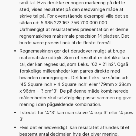
små tal. Hvis der ikke er nogen markering på dette
sted, vises resultatet på den sædvanlige måde at
skrive tal på. For ovenstående eksempel ville det se
sådan ud: 5 985 222 167 756 700 000 000.
Uafhængigt at resultaternes præsentation er denne
regnemaskines maksimale præcision 14 pladser. Det
burde være præcist nok til de fleste formål.
Regnemaskinen gør det derudover muligt at bruge
matematiske udtryk. Som et resultat er det ikke kun
tal, der kan regnes ud, som f.eks. '62 * 21 in2'. Også
forskellige måleenheder kan parres direkte med
hinanden i omregningen. Det kan f.eks. se sådan ud:
'45 Square inch + 4 Square inch' eller '79mm x 38cm
x 96dm = ? cm^3'. De på denne måde kombinerede
måleenheder skal selvfølgelig passe sammen og give
mening i den pågældende kombination.
I stedet for '4^3' kan man skrive '4 exp 3' eller '4 pow
3'.
Hvis det er nødvendigt, kan resultatet afrundes til et
bestemt antal decimaler, hvis det giver mening.