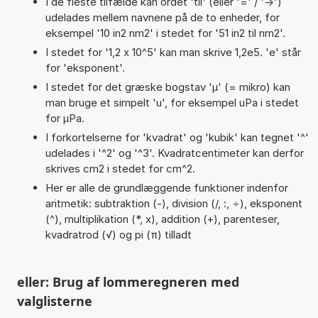
I de fleste tilfælde kan ordet 'til' (eller '=' / '->')
udelades mellem navnene på de to enheder, for
eksempel '10 in2 nm2' i stedet for '51 in2 til nm2'.
I stedet for '1,2 x 10^5' kan man skrive 1,2e5. 'e' står
for 'eksponent'.
I stedet for det græske bogstav 'µ' (= mikro) kan
man bruge et simpelt 'u', for eksempel uPa i stedet
for µPa.
I forkortelserne for 'kvadrat' og 'kubik' kan tegnet '^'
udelades i '^2' og '^3'. Kvadratcentimeter kan derfor
skrives cm2 i stedet for cm^2.
Her er alle de grundlæggende funktioner indenfor
aritmetik: subtraktion (-), division (/, :, ÷), eksponent
(^), multiplikation (*, x), addition (+), parenteser,
kvadratrod (√) og pi (π) tilladt
eller: Brug af lommeregneren med
valglisterne