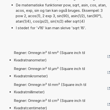
De matematiske funktioner pow, sqrt, asin, cos, atan,
acos, exp, sin og tan kan også bruges. Eksempel: 3
pow 2, acos(1), 2 exp 3, sin(90), asin(1/2), tan(90°),
atan(1/4), cos(pi/2), sin(π/2) eller sqrt(4)
I stedet for '√16' kan man skrive 'sqrt 16'.
Regner: Omregn in² til nm² (Square inch til
Kvadratnanometer)
Regner: Omregn in² til µm² (Square inch til
Kvadratmikrometer)
Regner: Omregn in² til mm² (Square inch til
Kvadratmillimeter)
Regner: Omregn in² til cm² (Square inch til
Kvadratcentimeter)