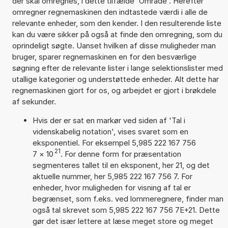
der skal omregnes, i dette tilfælde 'Område'. Herefter
omregner regnemaskinen den indtastede værdi i alle de
relevante enheder, som den kender. I den resulterende liste
kan du være sikker på også at finde den omregning, som du
oprindeligt søgte. Uanset hvilken af disse muligheder man
bruger, sparer regnemaskinen en for den besværlige
søgning efter de relevante lister i lange selektionslister med
utallige kategorier og understøttede enheder. Alt dette har
regnemaskinen gjort for os, og arbejdet er gjort i brøkdele
af sekunder.
Hvis der er sat en markør ved siden af 'Tal i
videnskabelig notation', vises svaret som en
eksponentiel. For eksempel 5,985 222 167 756
21
7
×
10
. For denne form for præsentation
segmenteres tallet til en eksponent, her 21, og det
aktuelle nummer, her 5,985 222 167 756 7. For
enheder, hvor muligheden for visning af tal er
begrænset, som f.eks. ved lommeregnere, finder man
også tal skrevet som 5,985 222 167 756 7E+21. Dette
gør det især lettere at læse meget store og meget