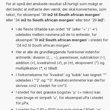
For at opnå det ønskede resultat så hurtigt som muligt er
det bedst at indtaste den værdi, der skal konverteres, som
tekst, for eksempel '39
in2 til South african morgen
'
eller '34
in2 to South african morgen
' eller blot '29
in2
':
I de fleste tilfælde kan ordet 'til' (eller '=' / '->')
udelades mellem navnene på de to enheder, for
eksempel '19
in2 South african morgen
' i stedet for
'24 in2 til South african morgen'.
Her er alle de grundlæggende funktioner indenfor
aritmetik: division (/, :, ÷), parenteser, subtraktion (-),
addition (+), kvadratrod (√), pi (π), eksponent (^) og
multiplikation (*, x) tilladt
I forkortelserne for 'kvadrat' og 'kubik' kan tegnet '^'
udelades i '^2' og '^3'. Kvadratcentimeter kan derfor
skrives cm2 i stedet for cm^2.
I stedet for det græske bogstav 'µ' (= mikro) kan
man bruge et simpelt 'u', for eksempel uPa i stedet
for µPa.
I stedet for '1,92 x 10^5' kan man skrive 1,92e5. 'e'