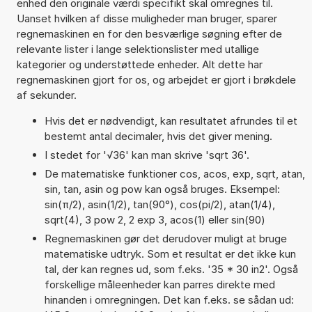
enhed den originale værdi specifikt skal omregnes til.
Uanset hvilken af disse muligheder man bruger, sparer
regnemaskinen en for den besværlige søgning efter de
relevante lister i lange selektionslister med utallige
kategorier og understøttede enheder. Alt dette har
regnemaskinen gjort for os, og arbejdet er gjort i brøkdele
af sekunder.
Hvis det er nødvendigt, kan resultatet afrundes til et
bestemt antal decimaler, hvis det giver mening.
I stedet for '√36' kan man skrive 'sqrt 36'.
De matematiske funktioner cos, acos, exp, sqrt, atan,
sin, tan, asin og pow kan også bruges. Eksempel:
sin(π/2), asin(1/2), tan(90°), cos(pi/2), atan(1/4),
sqrt(4), 3 pow 2, 2 exp 3, acos(1) eller sin(90)
Regnemaskinen gør det derudover muligt at bruge
matematiske udtryk. Som et resultat er det ikke kun
tal, der kan regnes ud, som f.eks. '35 * 30 in2'. Også
forskellige måleenheder kan parres direkte med
hinanden i omregningen. Det kan f.eks. se sådan ud: