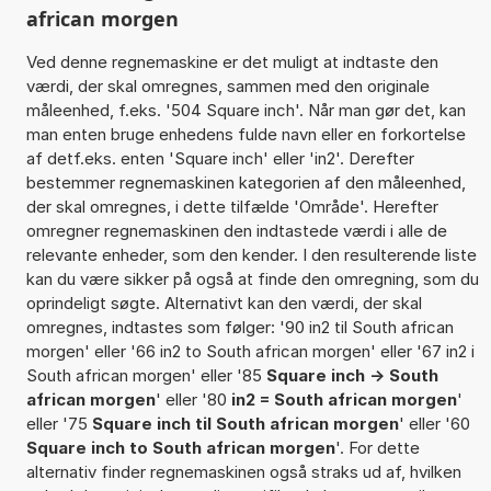
african morgen
Ved denne regnemaskine er det muligt at indtaste den
værdi, der skal omregnes, sammen med den originale
måleenhed, f.eks. '504 Square inch'. Når man gør det, kan
man enten bruge enhedens fulde navn eller en forkortelse
af detf.eks. enten 'Square inch' eller 'in2'. Derefter
bestemmer regnemaskinen kategorien af den måleenhed,
der skal omregnes, i dette tilfælde 'Område'. Herefter
omregner regnemaskinen den indtastede værdi i alle de
relevante enheder, som den kender. I den resulterende liste
kan du være sikker på også at finde den omregning, som du
oprindeligt søgte. Alternativt kan den værdi, der skal
omregnes, indtastes som følger: '90 in2 til South african
morgen' eller '66 in2 to South african morgen' eller '67 in2 i
South african morgen' eller '85
Square inch -> South
african morgen
' eller '80
in2 = South african morgen
'
eller '75
Square inch til South african morgen
' eller '60
Square inch to South african morgen
'. For dette
alternativ finder regnemaskinen også straks ud af, hvilken