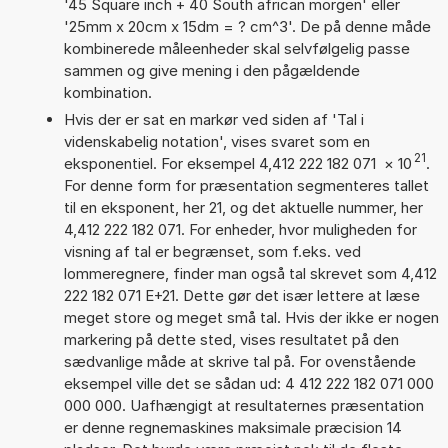
'45 Square inch + 40 South african morgen' eller
'25mm x 20cm x 15dm = ? cm^3'. De på denne måde
kombinerede måleenheder skal selvfølgelig passe
sammen og give mening i den pågældende
kombination.
Hvis der er sat en markør ved siden af 'Tal i
videnskabelig notation', vises svaret som en
21
eksponentiel. For eksempel 4,412 222 182 071
×
10
.
For denne form for præsentation segmenteres tallet
til en eksponent, her 21, og det aktuelle nummer, her
4,412 222 182 071. For enheder, hvor muligheden for
visning af tal er begrænset, som f.eks. ved
lommeregnere, finder man også tal skrevet som 4,412
222 182 071 E+21. Dette gør det især lettere at læse
meget store og meget små tal. Hvis der ikke er nogen
markering på dette sted, vises resultatet på den
sædvanlige måde at skrive tal på. For ovenstående
eksempel ville det se sådan ud: 4 412 222 182 071 000
000 000. Uafhængigt at resultaternes præsentation
er denne regnemaskines maksimale præcision 14