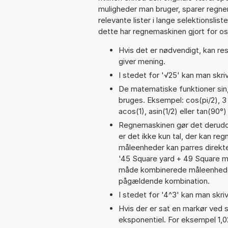
muligheder man bruger, sparer regne
relevante lister i lange selektionslis
dette har regnemaskinen gjort for os,
Hvis det er nødvendigt, kan res
giver mening.
I stedet for '√25' kan man skriv
De matematiske funktioner sin,
bruges. Eksempel: cos(pi/2), 3 p
acos(1), asin(1/2) eller tan(90°)
Regnemaskinen gør det derudov
er det ikke kun tal, der kan re
måleenheder kan parres direkte
'45 Square yard + 49 Square m
måde kombinerede måleenheder
pågældende kombination.
I stedet for '4^3' kan man skriv
Hvis der er sat en markør ved s
eksponentiel. For eksempel 1,0