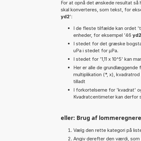
For at opnå det ønskede resultat så 
skal konverteres, som tekst, for ek
yd2
':
I de fleste tilfælde kan ordet '
enheder, for eksempel '46
yd2
I stedet for det græske bogsta
uPa i stedet for µPa.
I stedet for '1,11 x 10^5' kan ma
Her er alle de grundlæggende fu
multiplikation (*, x), kvadratrod 
tilladt
I forkortelserne for 'kvadrat' o
Kvadratcentimeter kan derfor s
eller: Brug af lommeregnere
Vælg den rette kategori på liste
Angiv derefter den værdi, som 