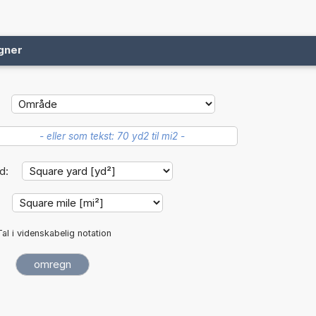
gner
d:
:
Tal i videnskabelig notation