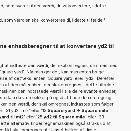
, som svarer til den værdi, du vil konvertere, i dette
, som værdien skal konverteres til, i dette tilfælde '
ne enhedsberegner til at konvertere yd2 til
gt at indtaste den værdi, der skal omregnes, sammen med
 Square yard'. Når man gør det, kan man enten bruge
lse af detf.eks. enten 'Square yard' eller 'yd2'. Derefter
 af den måleenhed, der skal omregnes, i dette tilfælde
skinen den indtastede værdi i alle de relevante enheder,
iste kan du være sikker på også at finde den omregning,
t kan den værdi, der skal omregnes, indtastes som følger:
er '31 yd2 i mi2' eller '13
Square yard -> Square mile
'
ard til mi2
' eller '25
yd2 til Square mile
' eller '33
 dette alternativ finder regnemaskinen også straks ud af,
cifikt skal omregnes til. Uanset hvilken af disse