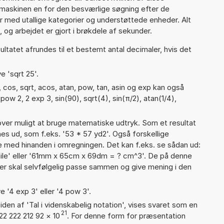
maskinen en for den besværlige søgning efter de
ter med utallige kategorier og understøttede enheder. Alt
 og arbejdet er gjort i brøkdele af sekunder.
ultatet afrundes til et bestemt antal decimaler, hvis det
e 'sqrt 25'.
 cos, sqrt, acos, atan, pow, tan, asin og exp kan også
ow 2, 2 exp 3, sin(90), sqrt(4), sin(π/2), atan(1/4),
er muligt at bruge matematiske udtryk. Som et resultat
gnes ud, som f.eks. '53 * 57 yd2'. Også forskellige
 med hinanden i omregningen. Det kan f.eks. se sådan ud:
ile' eller '61mm x 65cm x 69dm = ? cm^3'. De på denne
 skal selvfølgelig passe sammen og give mening i den
e '4 exp 3' eller '4 pow 3'.
iden af 'Tal i videnskabelig notation', vises svaret som en
21
22 222 212 92
×
10
. For denne form for præsentation