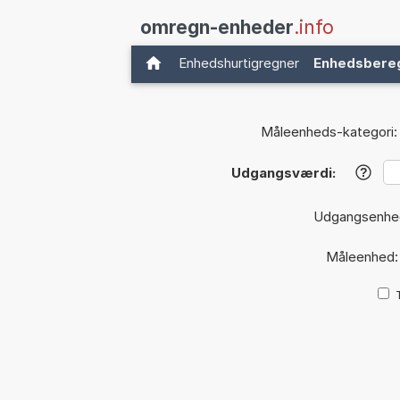
omregn-enheder
.info
Enhedshurtigregner
Enhedsbere
Måleenheds-kategori:
Udgangsværdi:
?
Udgangsenhe
Måleenhed