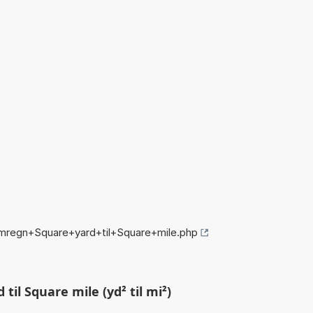
mregn+Square+yard+til+Square+mile.php
il Square mile (yd² til mi²)