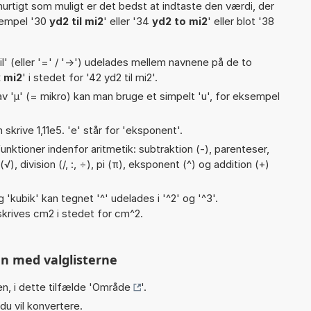
hurtigt som muligt er det bedst at indtaste den værdi, der
sempel '30
yd2 til mi2
' eller '34
yd2 to mi2
' eller blot '38
til' (eller '=' / '->') udelades mellem navnene på de to
 mi2
' i stedet for '42 yd2 til mi2'.
v 'µ' (= mikro) kan man bruge et simpelt 'u', for eksempel
n skrive 1,11e5. 'e' står for 'eksponent'.
nktioner indenfor aritmetik: subtraktion (-), parenteser,
(√), division (/, :, ÷), pi (π), eksponent (^) og addition (+)
g 'kubik' kan tegnet '^' udelades i '^2' og '^3'.
krives cm2 i stedet for cm^2.
n med valglisterne
n, i dette tilfælde '
Område
'.
du vil konvertere.