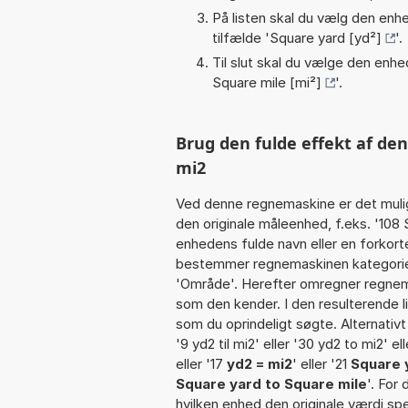
På listen skal du vælg den enhed
tilfælde '
Square yard [yd²]
'.
Til slut skal du vælge den enhed
Square mile [mi²]
'.
Brug den fulde effekt af den
mi2
Ved denne regnemaskine er det muli
den originale måleenhed, f.eks. '108
enhedens fulde navn eller en forkorte
bestemmer regnemaskinen kategorien
'Område'. Herefter omregner regnema
som den kender. I den resulterende l
som du oprindeligt søgte. Alternativ
'9 yd2 til mi2' eller '30 yd2 to mi2' ell
eller '17
yd2 = mi2
' eller '21
Square y
Square yard to Square mile
'. For
hvilken enhed den originale værdi spe