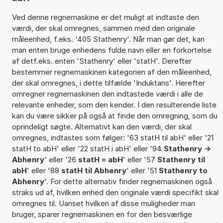
Ved denne regnemaskine er det muligt at indtaste den
værdi, der skal omregnes, sammen med den originale
måleenhed, f.eks. '405 Stathenry'. Når man gør det, kan
man enten bruge enhedens fulde navn eller en forkortelse
af detf.eks. enten 'Stathenry' eller 'statH'. Derefter
bestemmer regnemaskinen kategorien af den måleenhed,
der skal omregnes, i dette tilfælde 'Induktans'. Herefter
omregner regnemaskinen den indtastede værdi i alle de
relevante enheder, som den kender. I den resulterende liste
kan du være sikker på også at finde den omregning, som du
oprindeligt søgte. Alternativt kan den værdi, der skal
omregnes, indtastes som følger: '63 statH til abH' eller '21
statH to abH' eller '22 statH i abH' eller '94
Stathenry ->
Abhenry
' eller '26
statH = abH
' eller '57
Stathenry til
abH
' eller '88
statH til Abhenry
' eller '51
Stathenry to
Abhenry
'. For dette alternativ finder regnemaskinen også
straks ud af, hvilken enhed den originale værdi specifikt skal
omregnes til. Uanset hvilken af disse muligheder man
bruger, sparer regnemaskinen en for den besværlige