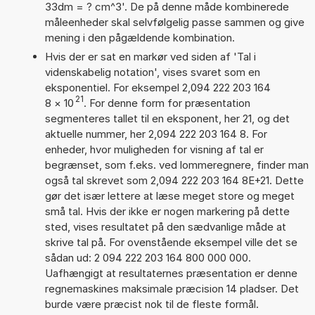
33dm = ? cm^3'. De på denne måde kombinerede
måleenheder skal selvfølgelig passe sammen og give
mening i den pågældende kombination.
Hvis der er sat en markør ved siden af 'Tal i
videnskabelig notation', vises svaret som en
eksponentiel. For eksempel 2,094 222 203 164
21
8
×
10
. For denne form for præsentation
segmenteres tallet til en eksponent, her 21, og det
aktuelle nummer, her 2,094 222 203 164 8. For
enheder, hvor muligheden for visning af tal er
begrænset, som f.eks. ved lommeregnere, finder man
også tal skrevet som 2,094 222 203 164 8E+21. Dette
gør det især lettere at læse meget store og meget
små tal. Hvis der ikke er nogen markering på dette
sted, vises resultatet på den sædvanlige måde at
skrive tal på. For ovenstående eksempel ville det se
sådan ud: 2 094 222 203 164 800 000 000.
Uafhængigt at resultaternes præsentation er denne
regnemaskines maksimale præcision 14 pladser. Det
burde være præcist nok til de fleste formål.