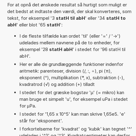
For at opnå det ønskede resultat så hurtigt som muligt er
det bedst at indtaste den værdi, der skal konverteres, som
tekst, for eksempel '3
statH til abH
' eller '34
statH to
abH
' eller blot '65
statH
':
I de fleste tilfælde kan ordet 'til' (eller '=' / '->')
udelades mellem navnene på de to enheder, for
eksempel '28
statH abH
' i stedet for '96 statH til
abH'.
Her er alle de grundlæggende funktioner indenfor
aritmetik: parenteser, division (/, :, ÷), pi (π),
eksponent (^), multiplikation (*, x), subtraktion (-),
kvadratrod (√) og addition (+) tilladt
I stedet for det græske bogstav 'µ' (= mikro) kan
man bruge et simpelt 'u', for eksempel uPa i stedet
for µPa.
I stedet for '1,65 x 10^5' kan man skrive 1,65e5. 'e'
står for 'eksponent'.
I forkortelserne for 'kvadrat' og 'kubik' kan tegnet '^'
udelades i '^2' og '^3'. Kvadratcentimeter kan derfor