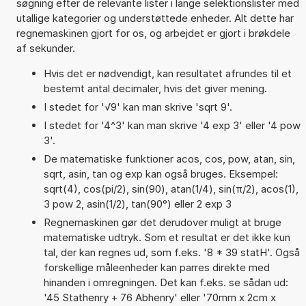
søgning efter de relevante lister i lange selektionslister med
utallige kategorier og understøttede enheder. Alt dette har
regnemaskinen gjort for os, og arbejdet er gjort i brøkdele
af sekunder.
Hvis det er nødvendigt, kan resultatet afrundes til et
bestemt antal decimaler, hvis det giver mening.
I stedet for '√9' kan man skrive 'sqrt 9'.
I stedet for '4^3' kan man skrive '4 exp 3' eller '4 pow
3'.
De matematiske funktioner acos, cos, pow, atan, sin,
sqrt, asin, tan og exp kan også bruges. Eksempel:
sqrt(4), cos(pi/2), sin(90), atan(1/4), sin(π/2), acos(1),
3 pow 2, asin(1/2), tan(90°) eller 2 exp 3
Regnemaskinen gør det derudover muligt at bruge
matematiske udtryk. Som et resultat er det ikke kun
tal, der kan regnes ud, som f.eks. '8 * 39 statH'. Også
forskellige måleenheder kan parres direkte med
hinanden i omregningen. Det kan f.eks. se sådan ud:
'45 Stathenry + 76 Abhenry' eller '70mm x 2cm x