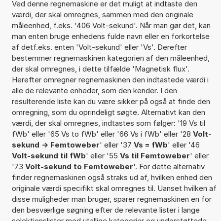
Ved denne regnemaskine er det muligt at indtaste den
værdi, der skal omregnes, sammen med den originale
måleenhed, f.eks. '406 Volt-sekund'. Når man gør det, kan
man enten bruge enhedens fulde navn eller en forkortelse
af detf.eks. enten 'Volt-sekund' eller 'Vs'. Derefter
bestemmer regnemaskinen kategorien af den måleenhed,
der skal omregnes, i dette tilfælde 'Magnetisk flux'.
Herefter omregner regnemaskinen den indtastede værdi i
alle de relevante enheder, som den kender. I den
resulterende liste kan du være sikker på også at finde den
omregning, som du oprindeligt søgte. Alternativt kan den
værdi, der skal omregnes, indtastes som følger: '19 Vs til
fWb' eller '65 Vs to fWb' eller '66 Vs i fWb' eller '28
Volt-
sekund -> Femtoweber
' eller '37
Vs = fWb
' eller '46
Volt-sekund til fWb
' eller '55
Vs til Femtoweber
' eller
'73
Volt-sekund to Femtoweber
'. For dette alternativ
finder regnemaskinen også straks ud af, hvilken enhed den
originale værdi specifikt skal omregnes til. Uanset hvilken af
disse muligheder man bruger, sparer regnemaskinen en for
den besværlige søgning efter de relevante lister i lange
selektionslister med utallige kategorier og understøttede