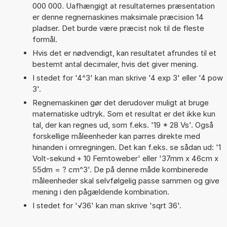
000 000. Uafhængigt at resultaternes præsentation
er denne regnemaskines maksimale præcision 14
pladser. Det burde være præcist nok til de fleste
formål.
Hvis det er nødvendigt, kan resultatet afrundes til et
bestemt antal decimaler, hvis det giver mening.
I stedet for '4^3' kan man skrive '4 exp 3' eller '4 pow
3'.
Regnemaskinen gør det derudover muligt at bruge
matematiske udtryk. Som et resultat er det ikke kun
tal, der kan regnes ud, som f.eks. '19 * 28 Vs'. Også
forskellige måleenheder kan parres direkte med
hinanden i omregningen. Det kan f.eks. se sådan ud: '1
Volt-sekund + 10 Femtoweber' eller '37mm x 46cm x
55dm = ? cm^3'. De på denne måde kombinerede
måleenheder skal selvfølgelig passe sammen og give
mening i den pågældende kombination.
I stedet for '√36' kan man skrive 'sqrt 36'.