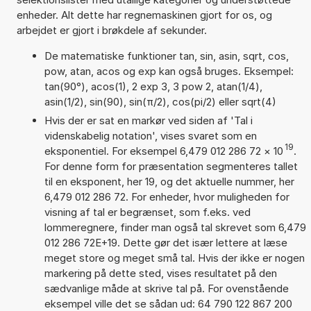
enheder. Alt dette har regnemaskinen gjort for os, og
arbejdet er gjort i brøkdele af sekunder.
De matematiske funktioner tan, sin, asin, sqrt, cos,
pow, atan, acos og exp kan også bruges. Eksempel:
tan(90°), acos(1), 2 exp 3, 3 pow 2, atan(1/4),
asin(1/2), sin(90), sin(π/2), cos(pi/2) eller sqrt(4)
Hvis der er sat en markør ved siden af 'Tal i
videnskabelig notation', vises svaret som en
19
eksponentiel. For eksempel 6,479 012 286 72
×
10
.
For denne form for præsentation segmenteres tallet
til en eksponent, her 19, og det aktuelle nummer, her
6,479 012 286 72. For enheder, hvor muligheden for
visning af tal er begrænset, som f.eks. ved
lommeregnere, finder man også tal skrevet som 6,479
012 286 72E+19. Dette gør det især lettere at læse
meget store og meget små tal. Hvis der ikke er nogen
markering på dette sted, vises resultatet på den
sædvanlige måde at skrive tal på. For ovenstående
eksempel ville det se sådan ud: 64 790 122 867 200