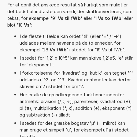
For at opnå det ønskede resultat så hurtigt som muligt er
det bedst at indtaste den værdi, der skal konverteres, som
tekst, for eksempel '91
Vs til fWb
' eller '1
Vs to fWb
' eller
blot '10
Vs
':
I de fleste tilfælde kan ordet 'til' (eller '=' / '->')
udelades mellem navnene på de to enheder, for
eksempel '28
Vs fWb
' i stedet for '19 Vs til fWb'.
I stedet for '1,21 x 10^5' kan man skrive 1,21e5. 'e' står
for 'eksponent'.
I forkortelserne for 'kvadrat' og 'kubik' kan tegnet '^'
udelades i '^2' og '^3'. Kvadratcentimeter kan derfor
skrives cm2 i stedet for cm^2.
Her er alle de grundlæggende funktioner indenfor
aritmetik: division (/, :, ÷), parenteser, kvadratrod (√),
pi (π), multiplikation (*, x), addition (+), eksponent (^)
og subtraktion (-) tilladt
I stedet for det græske bogstav 'µ' (= mikro) kan
man bruge et simpelt 'u', for eksempel uPa i stedet
for µPa.