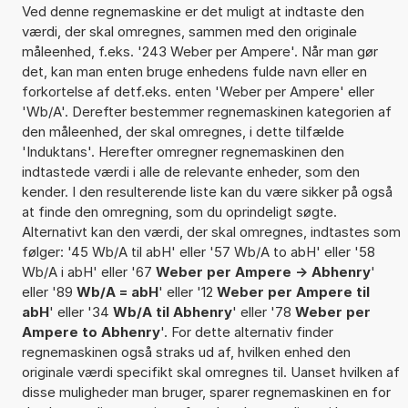
Ved denne regnemaskine er det muligt at indtaste den
værdi, der skal omregnes, sammen med den originale
måleenhed, f.eks. '243 Weber per Ampere'. Når man gør
det, kan man enten bruge enhedens fulde navn eller en
forkortelse af detf.eks. enten 'Weber per Ampere' eller
'Wb/A'. Derefter bestemmer regnemaskinen kategorien af
den måleenhed, der skal omregnes, i dette tilfælde
'Induktans'. Herefter omregner regnemaskinen den
indtastede værdi i alle de relevante enheder, som den
kender. I den resulterende liste kan du være sikker på også
at finde den omregning, som du oprindeligt søgte.
Alternativt kan den værdi, der skal omregnes, indtastes som
følger: '45 Wb/A til abH' eller '57 Wb/A to abH' eller '58
Wb/A i abH' eller '67
Weber per Ampere -> Abhenry
'
eller '89
Wb/A = abH
' eller '12
Weber per Ampere til
abH
' eller '34
Wb/A til Abhenry
' eller '78
Weber per
Ampere to Abhenry
'. For dette alternativ finder
regnemaskinen også straks ud af, hvilken enhed den
originale værdi specifikt skal omregnes til. Uanset hvilken af
disse muligheder man bruger, sparer regnemaskinen en for