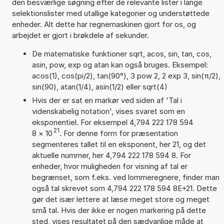
den besværlige søgning efter de relevante lister i lange
selektionslister med utallige kategorier og understøttede
enheder. Alt dette har regnemaskinen gjort for os, og
arbejdet er gjort i brøkdele af sekunder.
De matematiske funktioner sqrt, acos, sin, tan, cos,
asin, pow, exp og atan kan også bruges. Eksempel:
acos(1), cos(pi/2), tan(90°), 3 pow 2, 2 exp 3, sin(π/2),
sin(90), atan(1/4), asin(1/2) eller sqrt(4)
Hvis der er sat en markør ved siden af 'Tal i
videnskabelig notation', vises svaret som en
eksponentiel. For eksempel 4,794 222 178 594
21
8
×
10
. For denne form for præsentation
segmenteres tallet til en eksponent, her 21, og det
aktuelle nummer, her 4,794 222 178 594 8. For
enheder, hvor muligheden for visning af tal er
begrænset, som f.eks. ved lommeregnere, finder man
også tal skrevet som 4,794 222 178 594 8E+21. Dette
gør det især lettere at læse meget store og meget
små tal. Hvis der ikke er nogen markering på dette
sted, vises resultatet på den sædvanlige måde at