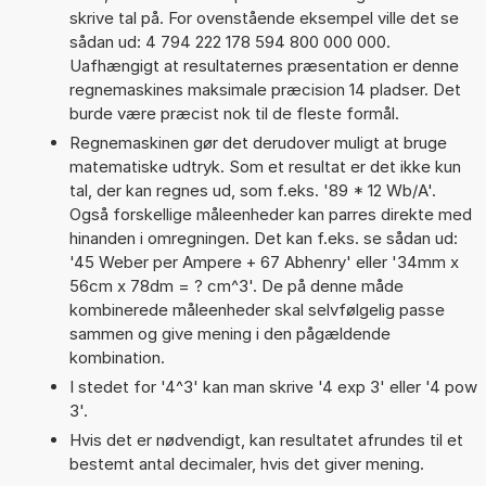
skrive tal på. For ovenstående eksempel ville det se
sådan ud: 4 794 222 178 594 800 000 000.
Uafhængigt at resultaternes præsentation er denne
regnemaskines maksimale præcision 14 pladser. Det
burde være præcist nok til de fleste formål.
Regnemaskinen gør det derudover muligt at bruge
matematiske udtryk. Som et resultat er det ikke kun
tal, der kan regnes ud, som f.eks. '89 * 12 Wb/A'.
Også forskellige måleenheder kan parres direkte med
hinanden i omregningen. Det kan f.eks. se sådan ud:
'45 Weber per Ampere + 67 Abhenry' eller '34mm x
56cm x 78dm = ? cm^3'. De på denne måde
kombinerede måleenheder skal selvfølgelig passe
sammen og give mening i den pågældende
kombination.
I stedet for '4^3' kan man skrive '4 exp 3' eller '4 pow
3'.
Hvis det er nødvendigt, kan resultatet afrundes til et
bestemt antal decimaler, hvis det giver mening.