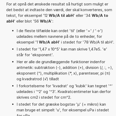
For at opnå det ønskede resultat så hurtigt som muligt er
det bedst at indtaste den værdi, der skal konverteres, som
tekst, for eksempel '12
Wb/A til abH
' eller '34
Wb/A to
abH
' eller blot '56
Wb/A
':
I de fleste tilfælde kan ordet 'til' (eller '=' / '->')
udelades mellem navnene på de to enheder, for
eksempel '1
Wb/A abH
' i stedet for '78 Wb/A til abH'.
I stedet for '1,47 x 10^5' kan man skrive 1,47e5. 'e'
står for 'eksponent'.
Her er alle de grundlæggende funktioner indenfor
aritmetik: subtraktion (-), addition (+), division (/, :, ÷),
eksponent (^), multiplikation (*, x), parenteser, pi (π)
og kvadratrod (√) tilladt
I forkortelserne for 'kvadrat' og 'kubik' kan tegnet '^'
udelades i '^2' og '^3'. Kvadratcentimeter kan derfor
skrives cm2 i stedet for cm^2.
I stedet for det græske bogstav 'µ' (= mikro) kan
man bruge et simpelt 'u', for eksempel uPa i stedet
for µPa.