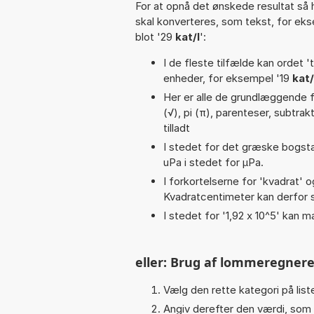
For at opnå det ønskede resultat så 
skal konverteres, som tekst, for ek
blot '29
kat/l
':
I de fleste tilfælde kan ordet '
enheder, for eksempel '19
kat/
Her er alle de grundlæggende f
(√), pi (π), parenteser, subtrakti
tilladt
I stedet for det græske bogsta
uPa i stedet for µPa.
I forkortelserne for 'kvadrat' o
Kvadratcentimeter kan derfor s
I stedet for '1,92 x 10^5' kan m
eller: Brug af lommeregnere
Vælg den rette kategori på liste
Angiv derefter den værdi, som 