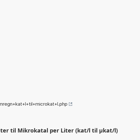
regn+kat+l+til+microkat+l.php
r til Mikrokatal per Liter (kat/l til µkat/l)