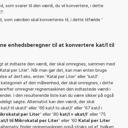
, som svarer til den værdi, du vil konvertere, i dette
'.
, som værdien skal konverteres til, i dette tilfælde '
ne enhedsberegner til at konvertere kat/l til
gt at indtaste den værdi, der skal omregnes, sammen med
 Katal per Liter'. Når man gør det, kan man enten bruge
se af detf.eks. enten 'Katal per Liter' eller 'kat/l'.
ategorien af den måleenhed, der skal omregnes, i dette
 Herefter omregner regnemaskinen den indtastede værdi i
ender. I den resulterende liste kan du være sikker på også
eligt søgte. Alternativt kan den værdi, der skal
l til ukat/l' eller '66 kat/l to ukat/l' eller '67 kat/l i
ikrokatal per Liter
' eller '80
kat/l = ukat/l
' eller '75
kat/l til Mikrokatal per Liter
' eller '60
Katal per Liter
e alternativ finder regnemaskinen også straks ud af, hvilken