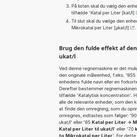
På listen skal du vælg den enhed
tilfælde '
Katal per Liter [kat/l]
Til slut skal du vælge den enhed
Mikrokatal per Liter [µkat/l]
'.
Brug den fulde effekt af den
ukat/l
Ved denne regnemaskine er det muli
den originale måleenhed, f.eks. '855
enhedens fulde navn eller en forkortel
Derefter bestemmer regnemaskinen k
tilfælde 'Katalytisk koncentration'.
alle de relevante enheder, som den k
at finde den omregning, som du oprind
omregnes, indtastes som følger: '90 kat/
ukat/l' eller '85
Katal per Liter -> M
Katal per Liter til ukat/l
' eller '70
to Mikrokatal per Liter
'. For dett