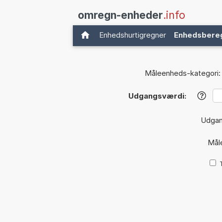
omregn-enheder
.info
Enhedshurtigregner
Enhedsbere
Måleenheds-kategori:
Udgangsværdi:
?
Udga
Mål