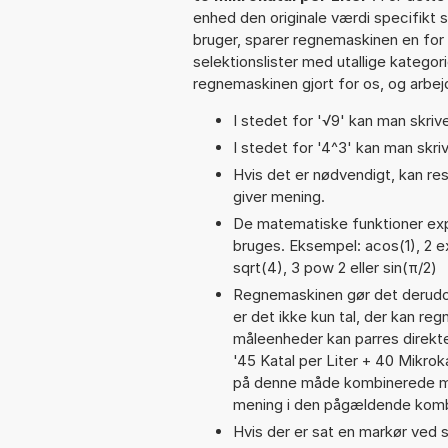
enhed den originale værdi specifikt 
bruger, sparer regnemaskinen en for 
selektionslister med utallige kategor
regnemaskinen gjort for os, og arbejd
I stedet for '√9' kan man skrive
I stedet for '4^3' kan man skriv
Hvis det er nødvendigt, kan res
giver mening.
De matematiske funktioner exp,
bruges. Eksempel: acos(1), 2 exp
sqrt(4), 3 pow 2 eller sin(π/2)
Regnemaskinen gør det derudov
er det ikke kun tal, der kan reg
måleenheder kan parres direkte
'45 Katal per Liter + 40 Mikro
på denne måde kombinerede må
mening i den pågældende komb
Hvis der er sat en markør ved s