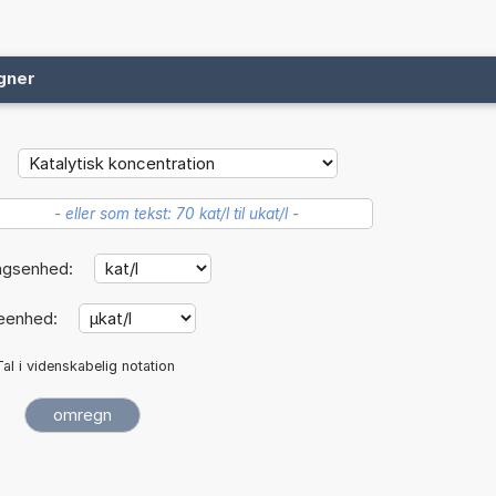
gner
ngsenhed:
eenhed:
Tal i videnskabelig notation