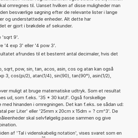
skal omregnes til. Uanset hvilken af disse muligheder man
den besværlige søgning efter de relevante lister i lange
ier og understøttede enheder. Alt dette har
et er gjort i brøkdele af sekunder.
 'sqrt 9'.
e '4 exp 3' eller '4 pow 3'.
ultatet afrundes til et bestemt antal decimaler, hvis det
 sqrt, pow, sin, tan, acos, asin, cos og atan kan også
 3, cos(pi/2), atan(1/4), sin(90), tan(90°), asin(1/2),
er muligt at bruge matematiske udtryk. Som et resultat
nes ud, som f.eks. '35 * 30 kat/l'. Også forskellige
 med hinanden i omregningen. Det kan f.eks. se sådan ud:
katal per Liter' eller '25mm x 20cm x 15dm = ? cm^3'. De
leenheder skal selvfølgelig passe sammen og give
ination.
iden af 'Tal i videnskabelig notation', vises svaret som en
21