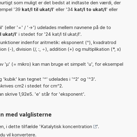
hurtigt som muligt er det bedst at indtaste den værdi, der
sempel '39
kat/l til ukat/l
' eller '34
kat/l to ukat/l
' eller
til' (eller '=' / '->') udelades mellem navnene på de to
l ukat/l
' i stedet for '24 kat/l til ukat/l'.
unktioner indenfor aritmetik: eksponent (^), kvadratrod
on (-), division (/, :, ÷), addition (+) og multiplikation (*, x)
v 'µ' (= mikro) kan man bruge et simpelt 'u', for eksempel
g 'kubik' kan tegnet '^' udelades i '^2' og '^3'.
krives cm2 i stedet for cm^2.
an skrive 1,92e5. 'e' står for 'eksponent'.
n med valglisterne
n, i dette tilfælde '
Katalytisk koncentration
'.
du vil konvertere.