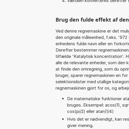
Værdien konverteres derefter t
Brug den fulde effekt af de
Ved denne regnemaskine er det muli
den originale måleenhed, f.eks. '972
enhedens fulde navn eller en forkorte
Derefter bestemmer regnemaskinen k
tilfælde 'Katalytisk koncentration'.
alle de relevante enheder, som den k
at finde den omregning, som du opri
bruger, sparer regnemaskinen en for 
selektionslister med utallige kategor
regnemaskinen gjort for os, og arbejd
De matematiske funktioner atan
bruges. Eksempel: acos(1), sqrt(
cos(pi/2) eller atan(1/4)
Hvis det er nødvendigt, kan res
giver mening.