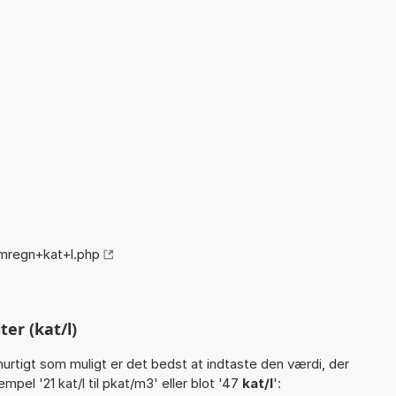
mregn+kat+l.php
er (kat/l)
hurtigt som muligt er det bedst at indtaste den værdi, der
pel '21 kat/l til pkat/m3' eller blot '47
kat/l
':