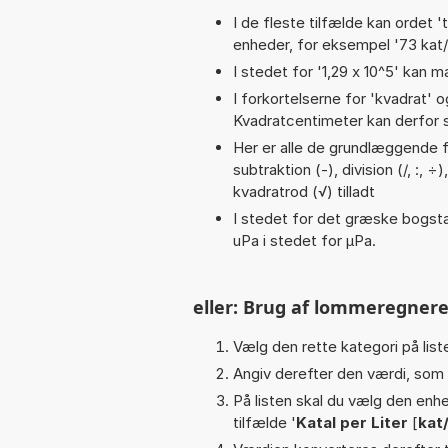
I de fleste tilfælde kan ordet '
enheder, for eksempel '73 kat/l 
I stedet for '1,29 x 10^5' kan m
I forkortelserne for 'kvadrat' o
Kvadratcentimeter kan derfor s
Her er alle de grundlæggende fu
subtraktion (-), division (/, :, ÷
kvadratrod (√) tilladt
I stedet for det græske bogsta
uPa i stedet for µPa.
eller: Brug af lommeregnere
Vælg den rette kategori på liste
Angiv derefter den værdi, som 
På listen skal du vælg den enhed
tilfælde '
Katal per Liter
[
kat/