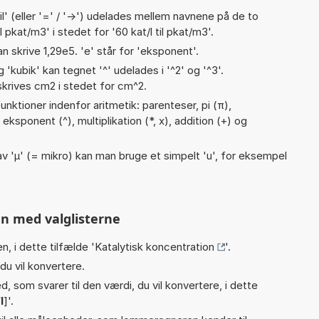
til' (eller '=' / '->') udelades mellem navnene på de to
pkat/m3' i stedet for '60 kat/l til pkat/m3'.
an skrive 1,29e5. 'e' står for 'eksponent'.
g 'kubik' kan tegnet '^' udelades i '^2' og '^3'.
krives cm2 i stedet for cm^2.
nktioner indenfor aritmetik: parenteser, pi (π),
), eksponent (^), multiplikation (*, x), addition (+) og
v 'µ' (= mikro) kan man bruge et simpelt 'u', for eksempel
n med valglisterne
n, i dette tilfælde '
Katalytisk koncentration
'.
du vil konvertere.
, som svarer til den værdi, du vil konvertere, i dette
l
]'.