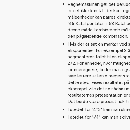
Regnemaskinen gør det derudov
er det ikke kun tal, der kan reg
måleenheder kan parres direkte
'45 Katal per Liter + 58 Katal 
denne måde kombinerede målee
den pågældende kombination.
Hvis der er sat en markør ved s
eksponentiel. For eksempel 2,
segmenteres tallet til en ekspo
272. For enheder, hvor mulighe
lommeregnere, finder man også
især lettere at læse meget sto
dette sted, vises resultatet p
eksempel ville det se sådan u
resultaternes præsentation er
Det burde være præcist nok til
I stedet for '4^3' kan man skriv
I stedet for '√4' kan man skrive