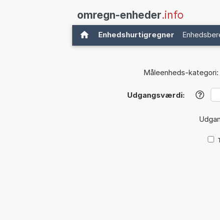
omregn-enheder
.info
Enhedshurtigregner
Enhedsber
Måleenheds-kategori:
Udgangsværdi:
?
Udga