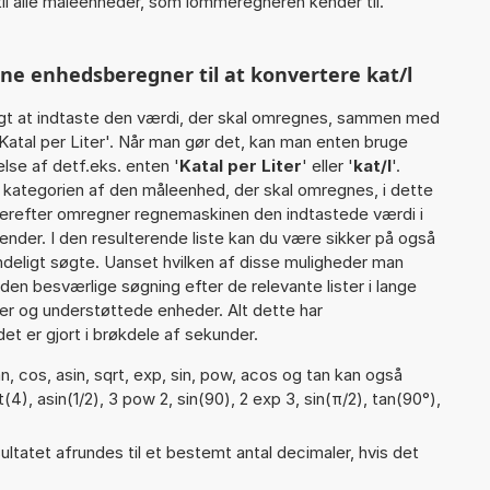
il alle måleenheder, som lommeregneren kender til.
nne enhedsberegner til at konvertere kat/l
gt at indtaste den værdi, der skal omregnes, sammen med
 Katal per Liter'. Når man gør det, kan man enten bruge
lse af detf.eks. enten '
Katal per Liter
' eller '
kat/l
'.
ategorien af den måleenhed, der skal omregnes, i dette
 Herefter omregner regnemaskinen den indtastede værdi i
ender. I den resulterende liste kan du være sikker på også
ndeligt søgte. Uanset hvilken af disse muligheder man
den besværlige søgning efter de relevante lister i lange
ier og understøttede enheder. Alt dette har
et er gjort i brøkdele af sekunder.
, cos, asin, sqrt, exp, sin, pow, acos og tan kan også
4), asin(1/2), 3 pow 2, sin(90), 2 exp 3, sin(π/2), tan(90°),
ultatet afrundes til et bestemt antal decimaler, hvis det