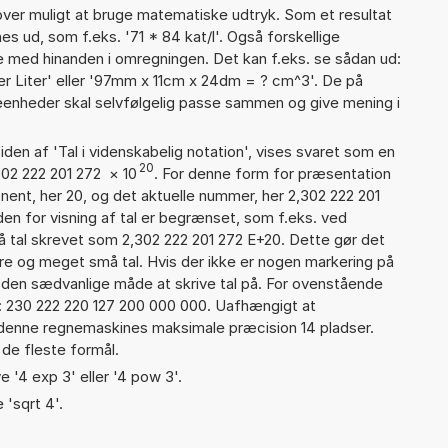
er muligt at bruge matematiske udtryk. Som et resultat
nes ud, som f.eks. '71 * 84 kat/l'. Også forskellige
 med hinanden i omregningen. Det kan f.eks. se sådan ud:
per Liter' eller '97mm x 11cm x 24dm = ? cm^3'. De på
nheder skal selvfølgelig passe sammen og give mening i
iden af 'Tal i videnskabelig notation', vises svaret som en
20
302 222 201 272
×
10
. For denne form for præsentation
nent, her 20, og det aktuelle nummer, her 2,302 222 201
den for visning af tal er begrænset, som f.eks. ved
 tal skrevet som 2,302 222 201 272 E+20. Dette gør det
re og meget små tal. Hvis der ikke er nogen markering på
å den sædvanlige måde at skrive tal på. For ovenstående
d: 230 222 220 127 200 000 000. Uafhængigt at
 denne regnemaskines maksimale præcision 14 pladser.
 de fleste formål.
e '4 exp 3' eller '4 pow 3'.
 'sqrt 4'.