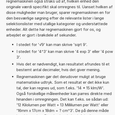
regnemaskinen også straks ud af, hvilken enhed den
originale værdi specifikt skal omregnes til. Uanset hvilken af
disse muligheder man bruger, sparer regnemaskinen en for
den besværlige søgning efter de relevante lister i lange
selektionslister med utallige kategorier og understøttede
enheder. Alt dette har regnemaskinen gjort for os, og
arbejdet er gjort i brøkdele af sekunder.
I stedet for '√9' kan man skrive 'sqrt 9'.
I stedet for '4^3' kan man skrive '4 exp 3' eller '4 pow
3'.
Hvis det er nødvendigt, kan resultatet afrundes til et
bestemt antal decimaler, hvis det giver mening.
Regnemaskinen gør det derudover muligt at bruge
matematiske udtryk. Som et resultat er det ikke kun
tal, der kan regnes ud, som f.eks. '14 * 15 klm/W'.
Også forskellige måleenheder kan parres direkte med
hinanden i omregningen. Det kan f.eks. se sådan ud:
'12 Kilolumen per Watt + 13 Millilumen per Watt' eller
'16mm x 17cm x 18dm = ? cm^3'. De på denne måde