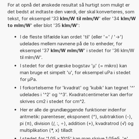
For at opnå det ønskede resultat så hurtigt som muligt er
det bedst at indtaste den værdi, der skal konverteres, som
tekst, for eksempel '33
klm/W til mlm/W
' eller '34
klm/W
to mlm/W
' eller blot '35
klm/W
':
I de fleste tilfælde kan ordet 'til' (eller '=' / '->')
udelades mellem navnene på de to enheder, for
eksempel '37
klm/W mlm/W
' i stedet for '36 klm/W
til mlm/W'.
I stedet for det græske bogstav 'µ' (= mikro) kan
man bruge et simpelt 'u', for eksempel uPa i stedet
for µPa.
I forkortelserne for 'kvadrat' og 'kubik' kan tegnet '^'
udelades i '^2' og '^3'. Kvadratcentimeter kan derfor
skrives cm2 i stedet for cm^2.
Her er alle de grundlæggende funktioner indenfor
aritmetik: parenteser, eksponent (^), subtraktion (-),
pi (π), division (/, :, ÷), addition (+), kvadratrod (√) og
multiplikation (*, x) tilladt
I stedet for '1,05 x 10^5' kan man skrive 1,05e5. 'e'