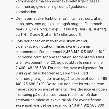
kombinerede måleenheder skal selvfølgelig passe
sammen og give mening i den pågældende
kombination.
De matematiske funktioner asin, tan, sin, sqrt, atan,
acos, pow, cos og exp kan også bruges. Eksempel:
tan(90°), cos(pi/2), 2 exp 3, asin(1/2), sin(90), sin(π/2),
sqrt(4), 3 pow 2, atan(1/4) eller acos(1)
Hvis der er sat en markør ved siden af 'Tal i
videnskabelig notation', vises svaret som en
20
eksponentiel. For eksempel 2,468 148 125 688
×
10
.
For denne form for præsentation segmenteres tallet
til en eksponent, her 20, og det aktuelle nummer, her
2,468 148 125 688. For enheder, hvor muligheden for
visning af tal er begrænset, som f.eks. ved
lommeregnere, finder man også tal skrevet som 2,468
148 125 688 E+20. Dette gør det især lettere at læse
meget store og meget små tal. Hvis der ikke er nogen
markering på dette sted, vises resultatet på den
sædvanlige måde at skrive tal på. For ovenstående
eksempel ville det se sådan ud: 246 814 812 568 800