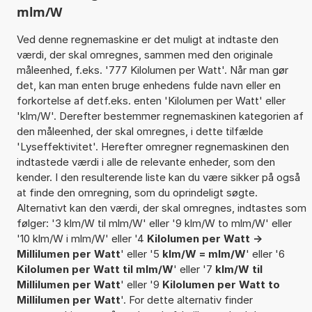
mlm/W
Ved denne regnemaskine er det muligt at indtaste den
værdi, der skal omregnes, sammen med den originale
måleenhed, f.eks. '777 Kilolumen per Watt'. Når man gør
det, kan man enten bruge enhedens fulde navn eller en
forkortelse af detf.eks. enten 'Kilolumen per Watt' eller
'klm/W'. Derefter bestemmer regnemaskinen kategorien af
den måleenhed, der skal omregnes, i dette tilfælde
'Lyseffektivitet'. Herefter omregner regnemaskinen den
indtastede værdi i alle de relevante enheder, som den
kender. I den resulterende liste kan du være sikker på også
at finde den omregning, som du oprindeligt søgte.
Alternativt kan den værdi, der skal omregnes, indtastes som
følger: '3 klm/W til mlm/W' eller '9 klm/W to mlm/W' eller
'10 klm/W i mlm/W' eller '4
Kilolumen per Watt ->
Millilumen per Watt
' eller '5
klm/W = mlm/W
' eller '6
Kilolumen per Watt til mlm/W
' eller '7
klm/W til
Millilumen per Watt
' eller '9
Kilolumen per Watt to
Millilumen per Watt
'. For dette alternativ finder