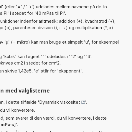
til' (eller '=' / '->') udelades mellem navnene på de to
Pl' i stedet for '40 mPas til Pl'.
nktioner indenfor aritmetik: addition (+), kvadratrod (√),
 (π), parenteser, division (/, :, ÷) og multiplikation (*, x)
v 'µ' (= mikro) kan man bruge et simpelt 'u', for eksempel
g 'kubik' kan tegnet '^' udelades i '^2' og '^3'.
krives cm2 i stedet for cm^2.
an skrive 1,42e5. 'e' står for 'eksponent'.
n med valglisterne
n, i dette tilfælde '
Dynamisk viskositet
'.
du vil konvertere.
, som svarer til den værdi, du vil konvertere, i dette
[
mPa·s
]'.