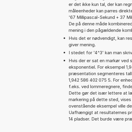
er det ikke kun tal, der kan re
måleenheder kan parres direkte
'67 Millipascal-Sekund + 37 Mi
De på denne måde kombinerede
mening i den pågældende komb
Hvis det er nødvendigt, kan res
giver mening.
I stedet for '4^3' kan man skriv
Hvis der er sat en markør ved s
eksponentiel. For eksempel 1,
præsentation segmenteres talle
1,942 586 402 075 5. For enhed
f.eks. ved lommeregnere, find
Dette gør det især lettere at 
markering på dette sted, vises 
ovenstående eksempel ville de
Uafhængigt at resultaternes 
14 pladser. Det burde være præc