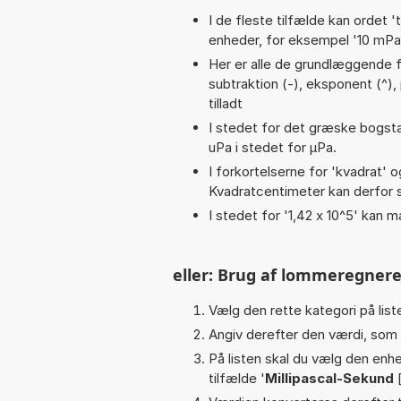
I de fleste tilfælde kan ordet '
enheder, for eksempel '10 mPas 
Her er alle de grundlæggende fu
subtraktion (-), eksponent (^), pi
tilladt
I stedet for det græske bogsta
uPa i stedet for µPa.
I forkortelserne for 'kvadrat' o
Kvadratcentimeter kan derfor s
I stedet for '1,42 x 10^5' kan m
eller: Brug af lommeregnere
Vælg den rette kategori på liste
Angiv derefter den værdi, som 
På listen skal du vælg den enhed
tilfælde '
Millipascal-Sekund