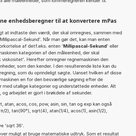
il alle måleenheder, som lommeregneren kender til.
nne enhedsberegner til at konvertere mPas
gt at indtaste den værdi, der skal omregnes, sammen med
 Millipascal-Sekund'. Når man gør det, kan man enten
orkortelse af detf.eks. enten '
Millipascal-Sekund
' eller
askinen kategorien af den måleenhed, der skal
k viskositet'. Herefter omregner regnemaskinen den
enheder, som den kender. I den resulterende liste kan du
egning, som du oprindeligt søgte. Uanset hvilken af disse
maskinen en for den besværlige søgning efter de
ter med utallige kategorier og understøttede enheder. Alt
 og arbejdet er gjort i brøkdele af sekunder.
, atan, acos, cos, pow, asin, sin, tan og exp kan også
/2), tan(90°), sqrt(4), atan(1/4), acos(1), asin(1/2),
e 'sqrt 36'.
er muligt at bruge matematiske udtryk. Som et resultat