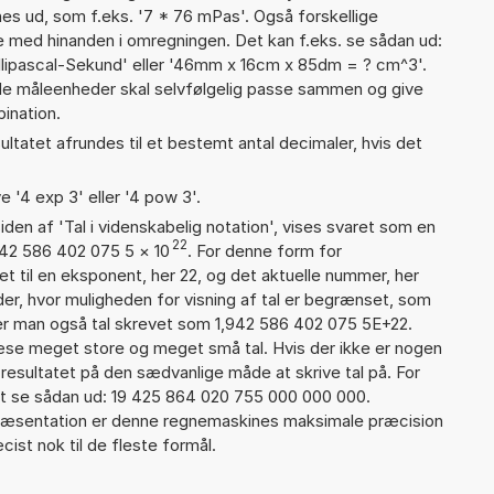
gnes ud, som f.eks. '7 * 76 mPas'. Også forskellige
 med hinanden i omregningen. Det kan f.eks. se sådan ud:
llipascal-Sekund' eller '46mm x 16cm x 85dm = ? cm^3'.
 måleenheder skal selvfølgelig passe sammen og give
ination.
ultatet afrundes til et bestemt antal decimaler, hvis det
e '4 exp 3' eller '4 pow 3'.
iden af 'Tal i videnskabelig notation', vises svaret som en
22
942 586 402 075 5
×
10
. For denne form for
t til en eksponent, her 22, og det aktuelle nummer, her
er, hvor muligheden for visning af tal er begrænset, som
er man også tal skrevet som 1,942 586 402 075 5E+22.
læse meget store og meget små tal. Hvis der ikke er nogen
resultatet på den sædvanlige måde at skrive tal på. For
t se sådan ud: 19 425 864 020 755 000 000 000.
præsentation er denne regnemaskines maksimale præcision
ist nok til de fleste formål.