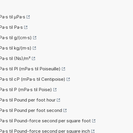
·s til µPa·s
·s til Pa·s
·s til g/(cm·s)
·s til kg/(m·s)
·s til (Ns)/m²
s til Pl (mPa·s til Poiseuille)
·s til cP (mPa·s til Centipoise)
s til P (mPa·s til Poise)
·s til Pound per foot hour
a·s til Pound per foot second
a·s til Pound-force second per square foot
a·s til Pound-force second per square inch