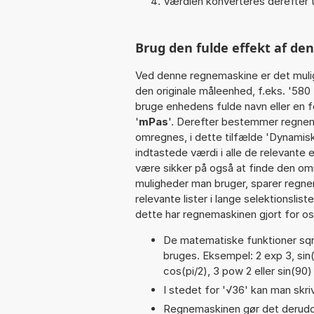
Værdien konverteres derefter t
Brug den fulde effekt af de
Ved denne regnemaskine er det muli
den originale måleenhed, f.eks. '580
bruge enhedens fulde navn eller en f
'
mPas
'. Derefter bestemmer regnem
omregnes, i dette tilfælde 'Dynamis
indtastede værdi i alle de relevante 
være sikker på også at finde den omr
muligheder man bruger, sparer regne
relevante lister i lange selektionslis
dette har regnemaskinen gjort for os,
De matematiske funktioner sqrt
bruges. Eksempel: 2 exp 3, sin(π
cos(pi/2), 3 pow 2 eller sin(90)
I stedet for '√36' kan man skriv
Regnemaskinen gør det derudov