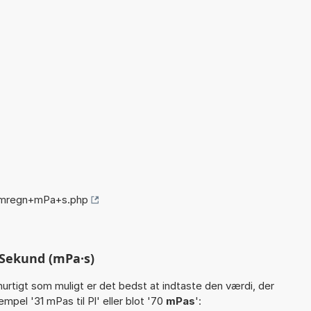
omregn+mPa+s.php
-Sekund (mPa·s)
hurtigt som muligt er det bedst at indtaste den værdi, der
mpel '31 mPas til Pl' eller blot '70
mPas
':