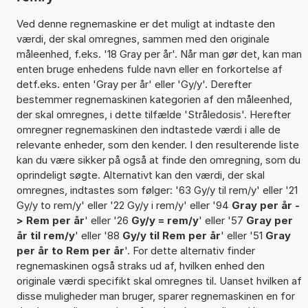
Ved denne regnemaskine er det muligt at indtaste den
værdi, der skal omregnes, sammen med den originale
måleenhed, f.eks. '18 Gray per år'. Når man gør det, kan man
enten bruge enhedens fulde navn eller en forkortelse af
detf.eks. enten 'Gray per år' eller 'Gy/y'. Derefter
bestemmer regnemaskinen kategorien af den måleenhed,
der skal omregnes, i dette tilfælde 'Stråledosis'. Herefter
omregner regnemaskinen den indtastede værdi i alle de
relevante enheder, som den kender. I den resulterende liste
kan du være sikker på også at finde den omregning, som du
oprindeligt søgte. Alternativt kan den værdi, der skal
omregnes, indtastes som følger: '63 Gy/y til rem/y' eller '21
Gy/y to rem/y' eller '22 Gy/y i rem/y' eller '94
Gray per år -
> Rem per år
' eller '26
Gy/y = rem/y
' eller '57
Gray per
år til rem/y
' eller '88
Gy/y til Rem per år
' eller '51
Gray
per år to Rem per år
'. For dette alternativ finder
regnemaskinen også straks ud af, hvilken enhed den
originale værdi specifikt skal omregnes til. Uanset hvilken af
disse muligheder man bruger, sparer regnemaskinen en for