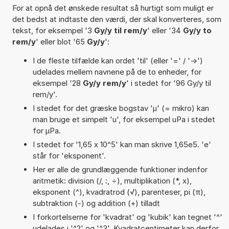
For at opnå det ønskede resultat så hurtigt som muligt er
det bedst at indtaste den værdi, der skal konverteres, som
tekst, for eksempel '3
Gy/y til rem/y
' eller '34
Gy/y to
rem/y
' eller blot '65
Gy/y
':
I de fleste tilfælde kan ordet 'til' (eller '=' / '->')
udelades mellem navnene på de to enheder, for
eksempel '28
Gy/y rem/y
' i stedet for '96 Gy/y til
rem/y'.
I stedet for det græske bogstav 'µ' (= mikro) kan
man bruge et simpelt 'u', for eksempel uPa i stedet
for µPa.
I stedet for '1,65 x 10^5' kan man skrive 1,65e5. 'e'
står for 'eksponent'.
Her er alle de grundlæggende funktioner indenfor
aritmetik: division (/, :, ÷), multiplikation (*, x),
eksponent (^), kvadratrod (√), parenteser, pi (π),
subtraktion (-) og addition (+) tilladt
I forkortelserne for 'kvadrat' og 'kubik' kan tegnet '^'
udelades i '^2' og '^3'. Kvadratcentimeter kan derfor