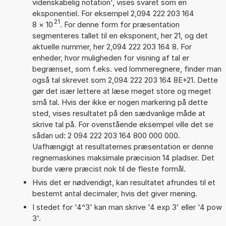
videnskabelig notation', vises svaret som en
eksponentiel. For eksempel 2,094 222 203 164
21
8
×
10
. For denne form for præsentation
segmenteres tallet til en eksponent, her 21, og det
aktuelle nummer, her 2,094 222 203 164 8. For
enheder, hvor muligheden for visning af tal er
begrænset, som f.eks. ved lommeregnere, finder man
også tal skrevet som 2,094 222 203 164 8E+21. Dette
gør det især lettere at læse meget store og meget
små tal. Hvis der ikke er nogen markering på dette
sted, vises resultatet på den sædvanlige måde at
skrive tal på. For ovenstående eksempel ville det se
sådan ud: 2 094 222 203 164 800 000 000.
Uafhængigt at resultaternes præsentation er denne
regnemaskines maksimale præcision 14 pladser. Det
burde være præcist nok til de fleste formål.
Hvis det er nødvendigt, kan resultatet afrundes til et
bestemt antal decimaler, hvis det giver mening.
I stedet for '4^3' kan man skrive '4 exp 3' eller '4 pow
3'.