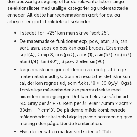
den besværlige søgning efter de relevante lister i lange
selektionslister med utallige kategorier og understøttede
enheder. Alt dette har regnemaskinen gjort for os, og
arbejdet er gjort i brøkdele af sekunder.
I stedet for '√25' kan man skrive 'sqrt 25'.
De matematiske funktioner exp, pow, atan, sin, tan,
sqrt, asin, acos og cos kan også bruges. Eksempel:
sqrt(4), 2 exp 3, cos(pi/2), acos(1), asin(1/2), sin(π/2),
atan(1/4), tan(90°), 3 pow 2 eller sin(90)
Regnemaskinen gør det derudover muligt at bruge
matematiske udtryk. Som et resultat er det ikke kun
tal, der kan regnes ud, som f.eks. '8 * 39 Gy/y'. Også
forskellige måleenheder kan parres direkte med
hinanden i omregningen. Det kan f.eks. se sådan ud:
'45 Gray per år + 76 Rem per år' eller '70mm x 2cm x
33dm = ? cm^3'. De på denne måde kombinerede
måleenheder skal selvfølgelig passe sammen og give
mening i den pågældende kombination.
Hvis der er sat en markør ved siden af 'Tal i