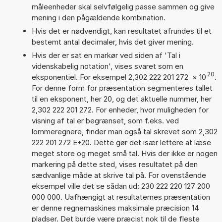
måleenheder skal selvfølgelig passe sammen og give
mening i den pågældende kombination.
Hvis det er nødvendigt, kan resultatet afrundes til et
bestemt antal decimaler, hvis det giver mening.
Hvis der er sat en markør ved siden af 'Tal i
videnskabelig notation', vises svaret som en
20
eksponentiel. For eksempel 2,302 222 201 272
×
10
.
For denne form for præsentation segmenteres tallet
til en eksponent, her 20, og det aktuelle nummer, her
2,302 222 201 272. For enheder, hvor muligheden for
visning af tal er begrænset, som f.eks. ved
lommeregnere, finder man også tal skrevet som 2,302
222 201 272 E+20. Dette gør det især lettere at læse
meget store og meget små tal. Hvis der ikke er nogen
markering på dette sted, vises resultatet på den
sædvanlige måde at skrive tal på. For ovenstående
eksempel ville det se sådan ud: 230 222 220 127 200
000 000. Uafhængigt at resultaternes præsentation
er denne regnemaskines maksimale præcision 14
pladser. Det burde være præcist nok til de fleste