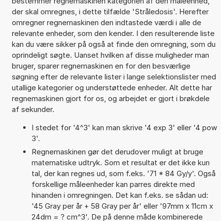
bestemmer regnemaskinen kategorien af den måleenhed,
der skal omregnes, i dette tilfælde 'Stråledosis'. Herefter
omregner regnemaskinen den indtastede værdi i alle de
relevante enheder, som den kender. I den resulterende liste
kan du være sikker på også at finde den omregning, som du
oprindeligt søgte. Uanset hvilken af disse muligheder man
bruger, sparer regnemaskinen en for den besværlige
søgning efter de relevante lister i lange selektionslister med
utallige kategorier og understøttede enheder. Alt dette har
regnemaskinen gjort for os, og arbejdet er gjort i brøkdele
af sekunder.
I stedet for '4^3' kan man skrive '4 exp 3' eller '4 pow
3'.
Regnemaskinen gør det derudover muligt at bruge
matematiske udtryk. Som et resultat er det ikke kun
tal, der kan regnes ud, som f.eks. '71 * 84 Gy/y'. Også
forskellige måleenheder kan parres direkte med
hinanden i omregningen. Det kan f.eks. se sådan ud:
'45 Gray per år + 58 Gray per år' eller '97mm x 11cm x
24dm = ? cm^3'. De på denne måde kombinerede