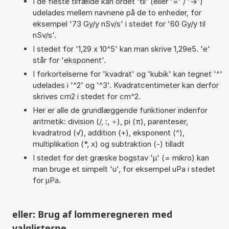
I de fleste tilfælde kan ordet 'til' (eller '=' / '->')
udelades mellem navnene på de to enheder, for
eksempel '73 Gy/y nSv/s' i stedet for '60 Gy/y til
nSv/s'.
I stedet for '1,29 x 10^5' kan man skrive 1,29e5. 'e'
står for 'eksponent'.
I forkortelserne for 'kvadrat' og 'kubik' kan tegnet '^'
udelades i '^2' og '^3'. Kvadratcentimeter kan derfor
skrives cm2 i stedet for cm^2.
Her er alle de grundlæggende funktioner indenfor
aritmetik: division (/, :, ÷), pi (π), parenteser,
kvadratrod (√), addition (+), eksponent (^),
multiplikation (*, x) og subtraktion (-) tilladt
I stedet for det græske bogstav 'µ' (= mikro) kan
man bruge et simpelt 'u', for eksempel uPa i stedet
for µPa.
eller: Brug af lommeregneren med
valglisterne