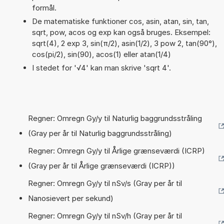
formål.
De matematiske funktioner cos, asin, atan, sin, tan,
sqrt, pow, acos og exp kan også bruges. Eksempel:
sqrt(4), 2 exp 3, sin(π/2), asin(1/2), 3 pow 2, tan(90°),
cos(pi/2), sin(90), acos(1) eller atan(1/4)
I stedet for '√4' kan man skrive 'sqrt 4'.
Regner: Omregn Gy/y til Naturlig baggrundsstråling
(Gray per år til Naturlig baggrundsstråling)
Regner: Omregn Gy/y til Årlige grænseværdi (ICRP)
(Gray per år til Årlige grænseværdi (ICRP))
Regner: Omregn Gy/y til nSv/s (Gray per år til
Nanosievert per sekund)
Regner: Omregn Gy/y til nSv/h (Gray per år til