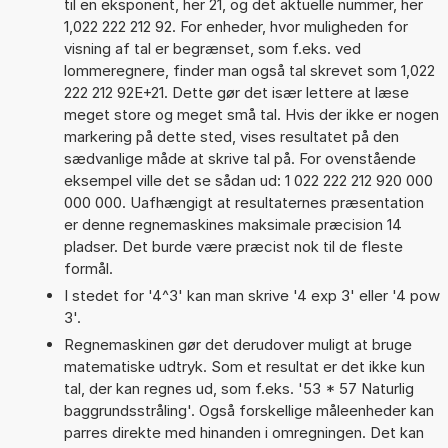
til en eksponent, her 21, og det aktuelle nummer, her
1,022 222 212 92. For enheder, hvor muligheden for
visning af tal er begrænset, som f.eks. ved
lommeregnere, finder man også tal skrevet som 1,022
222 212 92E+21. Dette gør det især lettere at læse
meget store og meget små tal. Hvis der ikke er nogen
markering på dette sted, vises resultatet på den
sædvanlige måde at skrive tal på. For ovenstående
eksempel ville det se sådan ud: 1 022 222 212 920 000
000 000. Uafhængigt at resultaternes præsentation
er denne regnemaskines maksimale præcision 14
pladser. Det burde være præcist nok til de fleste
formål.
I stedet for '4^3' kan man skrive '4 exp 3' eller '4 pow
3'.
Regnemaskinen gør det derudover muligt at bruge
matematiske udtryk. Som et resultat er det ikke kun
tal, der kan regnes ud, som f.eks. '53 * 57 Naturlig
baggrundsstråling'. Også forskellige måleenheder kan
parres direkte med hinanden i omregningen. Det kan