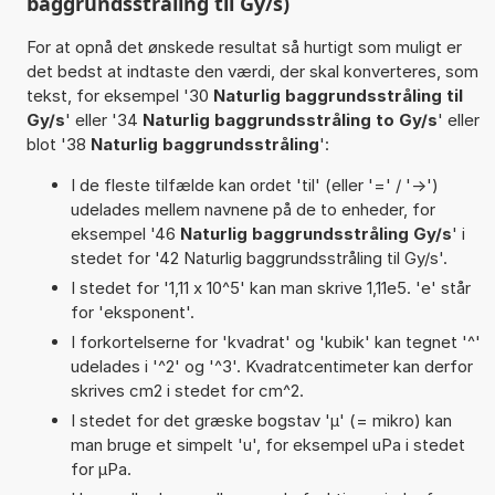
baggrundsstråling til Gy/s)
For at opnå det ønskede resultat så hurtigt som muligt er
det bedst at indtaste den værdi, der skal konverteres, som
tekst, for eksempel '30
Naturlig baggrundsstråling til
Gy/s
' eller '34
Naturlig baggrundsstråling to Gy/s
' eller
blot '38
Naturlig baggrundsstråling
':
I de fleste tilfælde kan ordet 'til' (eller '=' / '->')
udelades mellem navnene på de to enheder, for
eksempel '46
Naturlig baggrundsstråling Gy/s
' i
stedet for '42 Naturlig baggrundsstråling til Gy/s'.
I stedet for '1,11 x 10^5' kan man skrive 1,11e5. 'e' står
for 'eksponent'.
I forkortelserne for 'kvadrat' og 'kubik' kan tegnet '^'
udelades i '^2' og '^3'. Kvadratcentimeter kan derfor
skrives cm2 i stedet for cm^2.
I stedet for det græske bogstav 'µ' (= mikro) kan
man bruge et simpelt 'u', for eksempel uPa i stedet
for µPa.