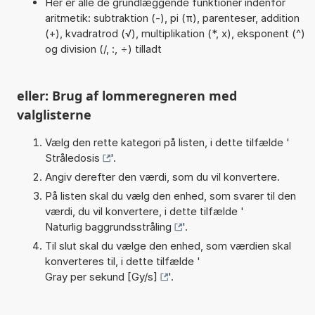
Her er alle de grundlæggende funktioner indenfor
aritmetik: subtraktion (-), pi (π), parenteser, addition
(+), kvadratrod (√), multiplikation (*, x), eksponent (^)
og division (/, :, ÷) tilladt
eller: Brug af lommeregneren med
valglisterne
Vælg den rette kategori på listen, i dette tilfælde '
Stråledosis
'.
Angiv derefter den værdi, som du vil konvertere.
På listen skal du vælg den enhed, som svarer til den
værdi, du vil konvertere, i dette tilfælde '
Naturlig baggrundsstråling
'.
Til slut skal du vælge den enhed, som værdien skal
konverteres til, i dette tilfælde '
Gray per sekund [Gy/s]
'.