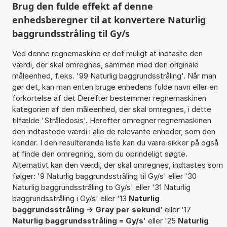
Brug den fulde effekt af denne
enhedsberegner til at konvertere Naturlig
baggrundsstråling til Gy/s
Ved denne regnemaskine er det muligt at indtaste den
værdi, der skal omregnes, sammen med den originale
måleenhed, f.eks. '99 Naturlig baggrundsstråling'. Når man
gør det, kan man enten bruge enhedens fulde navn eller en
forkortelse af det Derefter bestemmer regnemaskinen
kategorien af den måleenhed, der skal omregnes, i dette
tilfælde 'Stråledosis'. Herefter omregner regnemaskinen
den indtastede værdi i alle de relevante enheder, som den
kender. I den resulterende liste kan du være sikker på også
at finde den omregning, som du oprindeligt søgte.
Alternativt kan den værdi, der skal omregnes, indtastes som
følger: '9 Naturlig baggrundsstråling til Gy/s' eller '30
Naturlig baggrundsstråling to Gy/s' eller '31 Naturlig
baggrundsstråling i Gy/s' eller '13
Naturlig
baggrundsstråling -> Gray per sekund
' eller '17
Naturlig baggrundsstråling = Gy/s
' eller '25
Naturlig