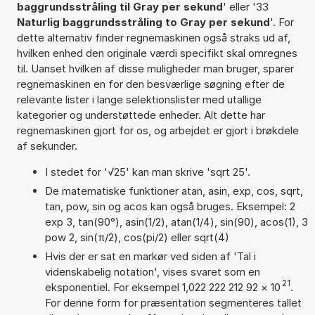
baggrundsstråling til Gray per sekund
' eller '33
Naturlig baggrundsstråling to Gray per sekund
'. For
dette alternativ finder regnemaskinen også straks ud af,
hvilken enhed den originale værdi specifikt skal omregnes
til. Uanset hvilken af disse muligheder man bruger, sparer
regnemaskinen en for den besværlige søgning efter de
relevante lister i lange selektionslister med utallige
kategorier og understøttede enheder. Alt dette har
regnemaskinen gjort for os, og arbejdet er gjort i brøkdele
af sekunder.
I stedet for '√25' kan man skrive 'sqrt 25'.
De matematiske funktioner atan, asin, exp, cos, sqrt,
tan, pow, sin og acos kan også bruges. Eksempel: 2
exp 3, tan(90°), asin(1/2), atan(1/4), sin(90), acos(1), 3
pow 2, sin(π/2), cos(pi/2) eller sqrt(4)
Hvis der er sat en markør ved siden af 'Tal i
videnskabelig notation', vises svaret som en
21
eksponentiel. For eksempel 1,022 222 212 92
×
10
.
For denne form for præsentation segmenteres tallet