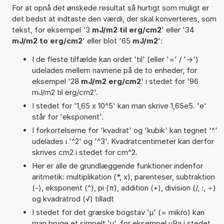
For at opnå det ønskede resultat så hurtigt som muligt er
det bedst at indtaste den værdi, der skal konverteres, som
tekst, for eksempel '3
mJ/m2 til erg/cm2
' eller '34
mJ/m2 to erg/cm2
' eller blot '65
mJ/m2
':
I de fleste tilfælde kan ordet 'til' (eller '=' / '->')
udelades mellem navnene på de to enheder, for
eksempel '28
mJ/m2 erg/cm2
' i stedet for '96
mJ/m2 til erg/cm2'.
I stedet for '1,65 x 10^5' kan man skrive 1,65e5. 'e'
står for 'eksponent'.
I forkortelserne for 'kvadrat' og 'kubik' kan tegnet '^'
udelades i '^2' og '^3'. Kvadratcentimeter kan derfor
skrives cm2 i stedet for cm^2.
Her er alle de grundlæggende funktioner indenfor
aritmetik: multiplikation (*, x), parenteser, subtraktion
(-), eksponent (^), pi (π), addition (+), division (/, :, ÷)
og kvadratrod (√) tilladt
I stedet for det græske bogstav 'µ' (= mikro) kan
man bruge et simpelt 'u', for eksempel uPa i stedet