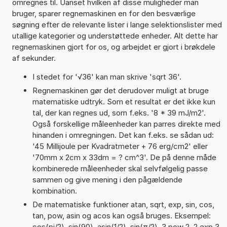
omregnes til. Uanset hvilken af disse muligheder man
bruger, sparer regnemaskinen en for den besværlige
søgning efter de relevante lister i lange selektionslister med
utallige kategorier og understøttede enheder. Alt dette har
regnemaskinen gjort for os, og arbejdet er gjort i brøkdele
af sekunder.
I stedet for '√36' kan man skrive 'sqrt 36'.
Regnemaskinen gør det derudover muligt at bruge
matematiske udtryk. Som et resultat er det ikke kun
tal, der kan regnes ud, som f.eks. '8 * 39 mJ/m2'.
Også forskellige måleenheder kan parres direkte med
hinanden i omregningen. Det kan f.eks. se sådan ud:
'45 Millijoule per Kvadratmeter + 76 erg/cm2' eller
'70mm x 2cm x 33dm = ? cm^3'. De på denne måde
kombinerede måleenheder skal selvfølgelig passe
sammen og give mening i den pågældende
kombination.
De matematiske funktioner atan, sqrt, exp, sin, cos,
tan, pow, asin og acos kan også bruges. Eksempel:
cos(pi/2), sin(90), asin(1/2), sin(π/2), 3 pow 2, 2 exp 3,