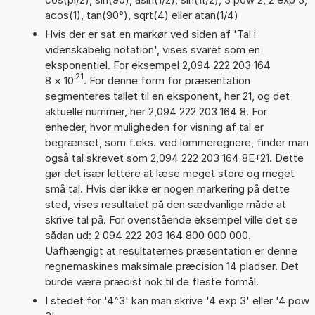
acos(1), tan(90°), sqrt(4) eller atan(1/4)
Hvis der er sat en markør ved siden af 'Tal i
videnskabelig notation', vises svaret som en
eksponentiel. For eksempel 2,094 222 203 164
21
8
×
10
. For denne form for præsentation
segmenteres tallet til en eksponent, her 21, og det
aktuelle nummer, her 2,094 222 203 164 8. For
enheder, hvor muligheden for visning af tal er
begrænset, som f.eks. ved lommeregnere, finder man
også tal skrevet som 2,094 222 203 164 8E+21. Dette
gør det især lettere at læse meget store og meget
små tal. Hvis der ikke er nogen markering på dette
sted, vises resultatet på den sædvanlige måde at
skrive tal på. For ovenstående eksempel ville det se
sådan ud: 2 094 222 203 164 800 000 000.
Uafhængigt at resultaternes præsentation er denne
regnemaskines maksimale præcision 14 pladser. Det
burde være præcist nok til de fleste formål.
I stedet for '4^3' kan man skrive '4 exp 3' eller '4 pow