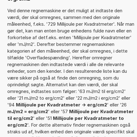
Ved denne regnemaskine er det muligt at indtaste den
værdi, der skal omregnes, sammen med den originale
måleenhed, f.eks. '729 Millijoule per Kvadratmeter'. Når man
gør det, kan man enten bruge enhedens fulde navn eller en
forkortelse af detf.eks. enten 'Millijoule per Kvadratmeter'
eller 'mJ/m2'. Derefter bestemmer regnemaskinen
kategorien af den måleenhed, der skal omregnes, i dette
tilfælde 'Overfladespænding'. Herefter omregner
regnemaskinen den indtastede værdi i alle de relevante
enheder, som den kender. I den resulterende liste kan du
være sikker på også at finde den omregning, som du
oprindeligt søgte. Alternativt kan den værdi, der skal
omregnes, indtastes som følger: '63 mJ/m2 til erg/cm2'
eller '21 mJ/m2 to erg/cm2' eller '22 mJ/m2 i erg/cm2' eller
'94
Millijoule per Kvadratmeter -> erg/cm2
' eller '26
mJ/m2 = erg/cm2
' eller '57
Millijoule per Kvadratmeter
til erg/cm2
' eller '51
Millijoule per Kvadratmeter to
erg/cm2
'. For dette alternativ finder regnemaskinen også
straks ud af, hvilken enhed den originale værdi specifikt skal